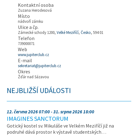
Kontaktní osoba
Zuzana Herodesová
Místo
nádvoří zámku
Ulice a čp.
Zámecké schody 1200,
Velké Meziříčí
,
Česko
, 594 01
Telefon
739000071
Web
www.jupiterclub.cz
E-mail
sekretariat@jupiterclub.cz
Okres
Žďár nad Sázavou
NEJBLIŽŠÍ UDÁLOSTI
12. června 2026 07:00 - 31. srpna 2026 18:00
IMAGINES SANCTORUM
Gotický kostel sv. Mikuláše ve Velkém Meziříčí již na
podruhé dává prostor k výstavě studentských…