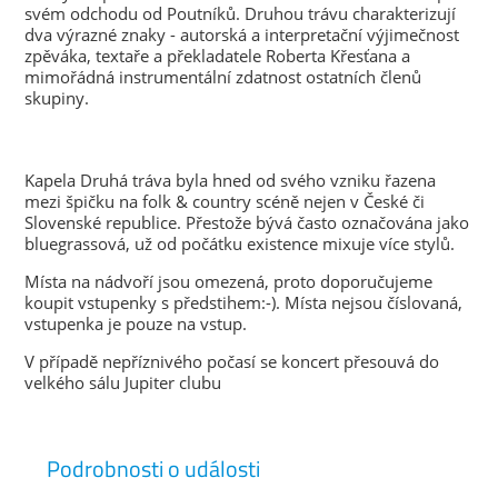
svém odchodu od Poutníků. Druhou trávu charakterizují
dva výrazné znaky - autorská a interpretační výjimečnost
zpěváka, textaře a překladatele Roberta Křesťana a
mimořádná instrumentální zdatnost ostatních členů
skupiny.
Kapela Druhá tráva byla hned od svého vzniku řazena
mezi špičku na folk & country scéně nejen v České či
Slovenské republice. Přestože bývá často označována jako
bluegrassová, už od počátku existence mixuje více stylů.
Místa na nádvoří jsou omezená, proto doporučujeme
koupit vstupenky s předstihem:-). Místa nejsou číslovaná,
vstupenka je pouze na vstup.
V případě nepříznivého počasí se koncert přesouvá do
velkého sálu Jupiter clubu
Podrobnosti o události