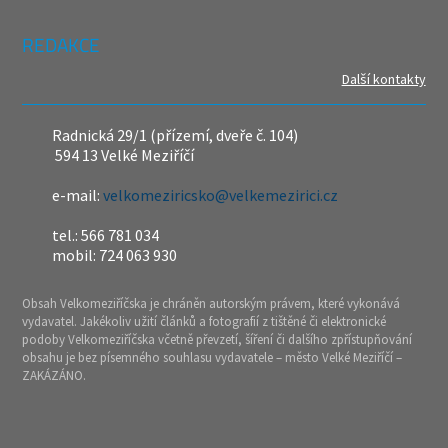
REDAKCE
Další kontakty
Radnická 29/1 (přízemí, dveře č. 104)
594 13 Velké Meziříčí
e-mail:
velkomeziricsko@velkemezirici.cz
tel.: 566 781 034
mobil: 724 063 930
Obsah Velkomeziříčska je chráněn autorským právem, které vykonává
vydavatel. Jakékoliv užití článků a fotografií z tištěné či elektronické
podoby Velkomeziříčska včetně převzetí, šíření či dalšího zpřístupňování
obsahu je bez písemného souhlasu vydavatele – město Velké Meziříčí –
ZAKÁZÁNO.