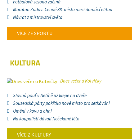
Fotbalová sezona začíná
Maraton Zadov: Cenné 38. místo mezi domácí elitou
Návrat z mistrovství světa
VÍCE ZE SPORTU
KULTURA
Dnes večer u Kotvičky
Slavná pouť v Netíně už klepe na dveře
Sousedská párty pokřtila nové místo pro setkávání
Umění v kovu a ohni
Na koupališti dávali Nečekané léto
VÍCE Z KULTURY