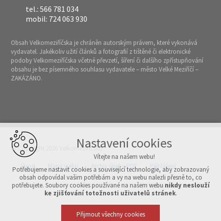
tel.: 566 781 034
mobil: 724 063 930
Obsah Velkomeziříčska je chráněn autorským právem, které vykonává
vydavatel. Jakékoliv užití článků a fotografií z tištěné či elektronické
podoby Velkomeziříčska včetně převzetí, šíření či dalšího zpřístupňování
obsahu je bez písemného souhlasu vydavatele – město Velké Meziříčí –
ZAKÁZÁNO.
Nastavení cookies
© Copyright 2026 Velkomeziříčsko
Vítejte na našem webu!
Úvod
Mapa webu
Archiv čísel v PDF
Přihlášení
Potřebujeme nastavit cookies a související technologie, aby zobrazovaný
obsah odpovídal vašim potřebám a vy na webu nalezli přesně to, co
potřebujete. Soubory cookies používané na našem webu
nikdy neslouží
Vytvořeno v xart.cz
ke zjišťování totožnosti uživatelů stránek
.
Přijmout všechny cookies