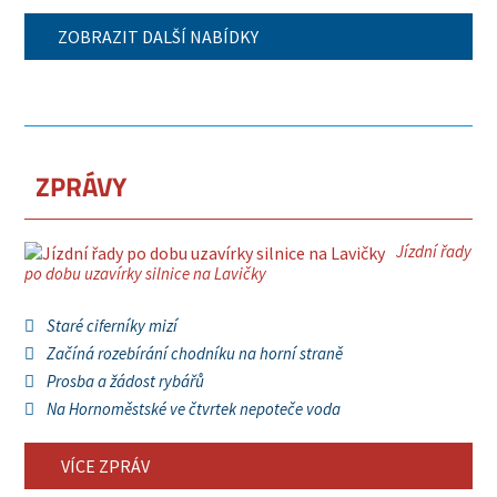
ZOBRAZIT DALŠÍ NABÍDKY
ZPRÁVY
Jízdní řady
po dobu uzavírky silnice na Lavičky
Staré ciferníky mizí
Začíná rozebírání chodníku na horní straně
Prosba a žádost rybářů
Na Hornoměstské ve čtvrtek nepoteče voda
VÍCE ZPRÁV