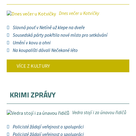
Dnes večer u Kotvičky
Slavná pouť v Netíně už klepe na dveře
Sousedská párty pokřtila nové místo pro setkávání
Umění v kovu a ohni
Na koupališti dávali Nečekané léto
VÍCE Z KULTURY
KRIMI ZPRÁVY
Vedra stojí i za únavou řidičů
Policisté žádají veřejnost o spolupráci
Policisté žádají veřejnost o spolupráci