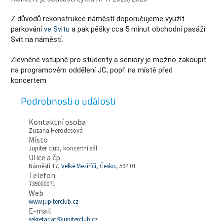
Z důvodů rekonstrukce náměstí doporučujeme využít
parkování
ve Svitu
a pak pěšky cca 5 minut obchodní pasáží
Svit na náměstí.
Zlevněné vstupné pro studenty a seniory je možno zakoupit
na programovém oddělení JC, popř. na místě před
koncertem
Podrobnosti o události
Kontaktní osoba
Zuzana Herodesová
Místo
Jupiter club, koncertní sál
Ulice a čp.
Náměstí 17,
Velké Meziříčí
,
Česko
, 594 01
Telefon
739000071
Web
www.jupiterclub.cz
E-mail
sekretariat@jupiterclub.cz