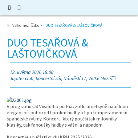
Velkomeziříčsko
DUO TESAŘOVÁ & LAŠTOVIČKOVÁ
DUO TESAŘOVÁ &
LAŠTOVIČKOVÁ
13. května 2026 19:00
Jupiter club, koncertní sál, Náměstí 17, Velké Meziříčí
V programu Od Vivaldiho po Piazzollu umělkyně nabídnou
elegantní souhru od barokní hudby až po temperamentní
španělské rytmy. Koncert, který potěší jak milovníky
klasiky, tak fanoušky hudby s vášní a nápadem
Koncert je součástí cyklu KPH 2025/2026