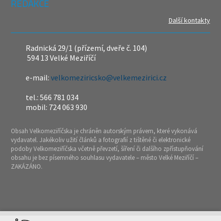
REDAKCE
Další kontakty
Radnická 29/1 (přízemí, dveře č. 104)
594 13 Velké Meziříčí
e-mail:
velkomeziricsko@velkemezirici.cz
tel.: 566 781 034
mobil: 724 063 930
Obsah Velkomeziříčska je chráněn autorským právem, které vykonává
vydavatel. Jakékoliv užití článků a fotografií z tištěné či elektronické
podoby Velkomeziříčska včetně převzetí, šíření či dalšího zpřístupňování
obsahu je bez písemného souhlasu vydavatele – město Velké Meziříčí –
ZAKÁZÁNO.