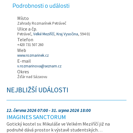
Podrobnosti o události
Místo
Zahrady Rozmarínek Petráveč
Ulice a čp.
Petráveč,
Velké Meziříčí
,
Kraj Vysočina
, 594 01
Telefon
+420 731 507 260
Web
www.rozmarinek.cz
E-mail
v.rozmarinova@seznam.cz
Okres
Žďár nad Sázaovu
NEJBLIŽŠÍ UDÁLOSTI
12. června 2026 07:00 - 31. srpna 2026 18:00
IMAGINES SANCTORUM
Gotický kostel sv. Mikuláše ve Velkém Meziříčí již na
podruhé dává prostor k výstavě studentských…