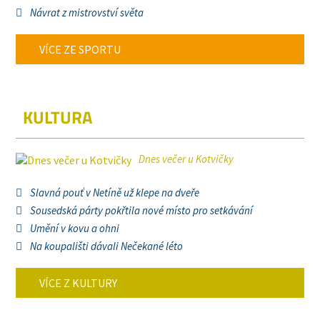
Návrat z mistrovství světa
VÍCE ZE SPORTU
KULTURA
Dnes večer u Kotvičky
Slavná pouť v Netíně už klepe na dveře
Sousedská párty pokřtila nové místo pro setkávání
Umění v kovu a ohni
Na koupališti dávali Nečekané léto
VÍCE Z KULTURY