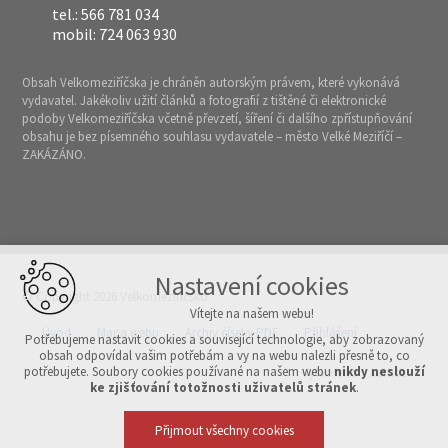
tel.: 566 781 034
mobil: 724 063 930
Obsah Velkomeziříčska je chráněn autorským právem, které vykonává
vydavatel. Jakékoliv užití článků a fotografií z tištěné či elektronické
podoby Velkomeziříčska včetně převzetí, šíření či dalšího zpřístupňování
obsahu je bez písemného souhlasu vydavatele – město Velké Meziříčí –
ZAKÁZÁNO.
Nastavení cookies
© Copyright 2026 Velkomeziříčsko
Vítejte na našem webu!
Úvod
Mapa webu
Archiv čísel v PDF
Přihlášení
Potřebujeme nastavit cookies a související technologie, aby zobrazovaný
obsah odpovídal vašim potřebám a vy na webu nalezli přesně to, co
potřebujete. Soubory cookies používané na našem webu
nikdy neslouží
Vytvořeno v xart.cz
ke zjišťování totožnosti uživatelů stránek
.
Přijmout všechny cookies