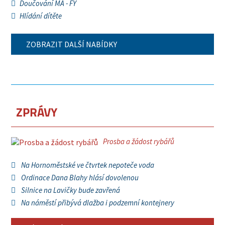
Doučování MA - FY
Hlídání dítěte
ZOBRAZIT DALŠÍ NABÍDKY
ZPRÁVY
Prosba a žádost rybářů
Na Hornoměstské ve čtvrtek nepoteče voda
Ordinace Dana Blahy hlásí dovolenou
Silnice na Lavičky bude zavřená
Na náměstí přibývá dlažba i podzemní kontejnery