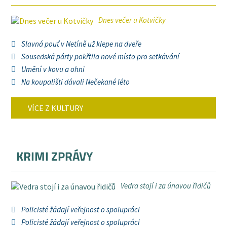
Dnes večer u Kotvičky
Slavná pouť v Netíně už klepe na dveře
Sousedská párty pokřtila nové místo pro setkávání
Umění v kovu a ohni
Na koupališti dávali Nečekané léto
VÍCE Z KULTURY
KRIMI ZPRÁVY
Vedra stojí i za únavou řidičů
Policisté žádají veřejnost o spolupráci
Policisté žádají veřejnost o spolupráci