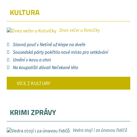
KULTURA
Dnes večer u Kotvičky
Slavná pouť v Netíně už klepe na dveře
Sousedská párty pokřtila nové místo pro setkávání
Umění v kovu a ohni
Na koupališti dávali Nečekané léto
VÍCE Z KULTURY
KRIMI ZPRÁVY
Vedra stojí i za únavou řidičů