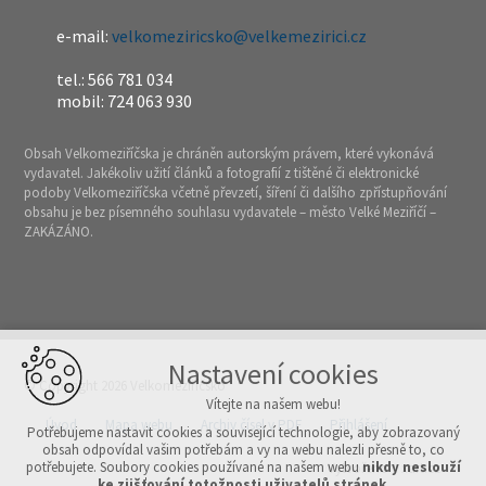
e-mail:
velkomeziricsko@velkemezirici.cz
tel.: 566 781 034
mobil: 724 063 930
Obsah Velkomeziříčska je chráněn autorským právem, které vykonává
vydavatel. Jakékoliv užití článků a fotografií z tištěné či elektronické
podoby Velkomeziříčska včetně převzetí, šíření či dalšího zpřístupňování
obsahu je bez písemného souhlasu vydavatele – město Velké Meziříčí –
ZAKÁZÁNO.
Nastavení cookies
© Copyright 2026 Velkomeziříčsko
Vítejte na našem webu!
Úvod
Mapa webu
Archiv čísel v PDF
Přihlášení
Potřebujeme nastavit cookies a související technologie, aby zobrazovaný
obsah odpovídal vašim potřebám a vy na webu nalezli přesně to, co
potřebujete. Soubory cookies používané na našem webu
nikdy neslouží
Vytvořeno v xart.cz
ke zjišťování totožnosti uživatelů stránek
.