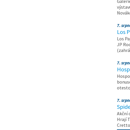
Galeri
výstav
Nováko
7. srp
Los P
Los Pa
JP Roc
(zahrá
7. srp
Hosp
Hospod
bonuso
otest
7. srp
Spide
Akční 
Hrají T
Crett