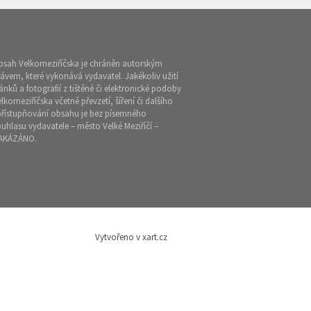
bsah Velkomeziříčska je chráněn autorským
ávem, které vykonává vydavatel. Jakékoliv užití
ánků a fotografií z tištěné či elektronické podoby
lkomeziříčska včetně převzetí, šíření či dalšího
přístupňování obsahu je bez písemného
uhlasu vydavatele – město Velké Meziříčí –
AKÁZÁNO.
Vytvořeno v xart.cz