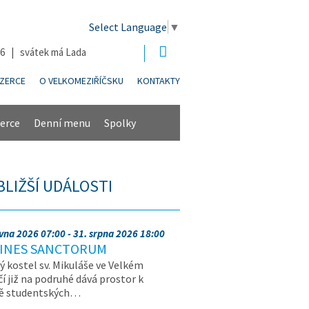
Select Language
▼
26 | svátek má Lada
NZERCE
O VELKOMEZIŘÍČSKU
KONTAKTY
erce
Denní menu
Spolky
BLIŽŠÍ UDÁLOSTI
rvna 2026 07:00 - 31. srpna 2026 18:00
INES SANCTORUM
ý kostel sv. Mikuláše ve Velkém
čí již na podruhé dává prostor k
vě studentských…