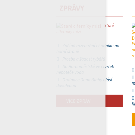
ZPRÁVY
Staré
ciferníky mizí
P
Začíná rozebírání chodníku na
n
horní straně
r
Prosba a žádost rybářů
Na Hornoměstské ve čtvrtek
nepoteče voda
Ordinace Dana Blahy hlásí
m
dovolenou
VÍCE ZPRÁV
K