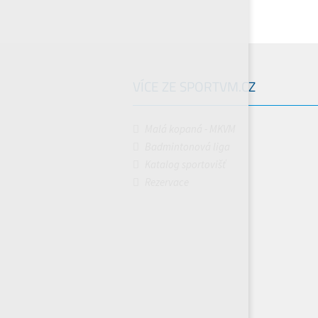
VÍCE ZE SPORTVM.CZ
Malá kopaná - MKVM
Badmintonová liga
Katalog sportovišť
Rezervace