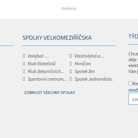
Reklama
TÝD
SPOLKY VELKOMEZIŘÍČSKA
Chce
Volejbal -...
Vlastivědná a...
děje
Klub filatelistů
Horáčan
elek
Klub železničních...
Spolek žen
Vám 
Sportovní centrum...
Spolek Jednoměsto.
Re
osob
ZOBRAZIT VŠECHNY SPOLKY