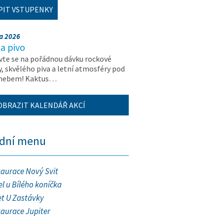
PIT VSTUPENKY
na 2026
a pivo
vte se na pořádnou dávku rockové
, skvělého piva a letní atmosféry pod
 nebem! Kaktus…
OBRAZIT KALENDÁŘ AKCÍ
ední menu
taurace Nový Svit
l u Bílého koníčka
et U Zastávky
taurace Jupiter