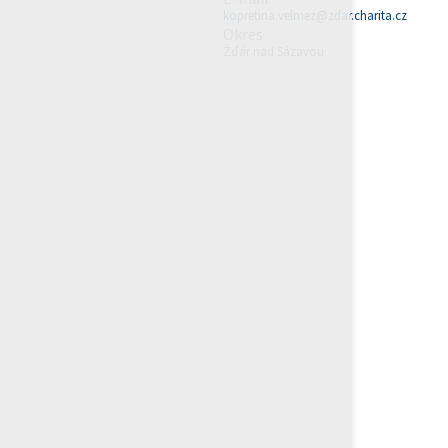
kopretina.velmez@zdar.charita.cz
Okres
Žďár nad Sázavou