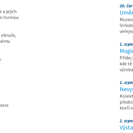
30. čer
 a jejich
Umění
em formou
Muzeum
Středn
veřejn
 obruče,
avému
1. srpn
Magi
Přidej
.
kde tě
výrob
1. srpn
Nevy
Kolekt
předst
594 01
kteří 
1. srpn
Výst