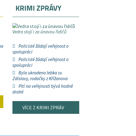
KRIMI ZPRÁVY
Vedra stojí i za únavou řidičů
na
Policisté žádají veřejnost o
spolupráci
Policisté žádají veřejnost o
spolupráci
Byla ukradena lebka sv.
Zdislavy, rodačky z Křižanova
Pití na veřejnosti bývá hodně
drahé
VÍCE Z KRIMI ZPRÁV