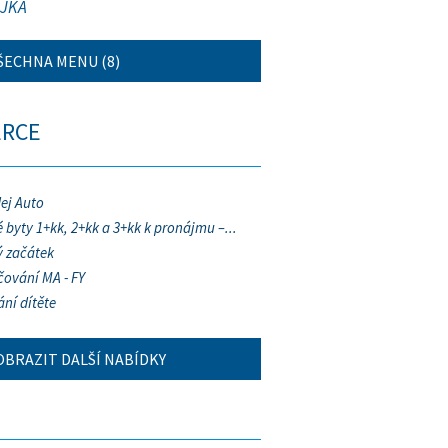
JKA
ŠECHNA MENU (8)
ERCE
ej Auto
 byty 1+kk, 2+kk a 3+kk k pronájmu –...
 začátek
ování MA - FY
ání dítěte
OBRAZIT DALŠÍ NABÍDKY