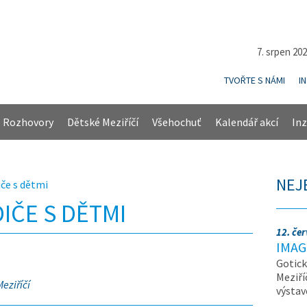
7. srpen 20
TVOŘTE S NÁMI
I
Rozhovory
Dětské Meziříčí
Všehochuť
Kalendář akcí
Inz
NEJ
iče s dětmi
IČE S DĚTMI
12. če
IMAG
Gotick
Meziří
eziříčí
výsta