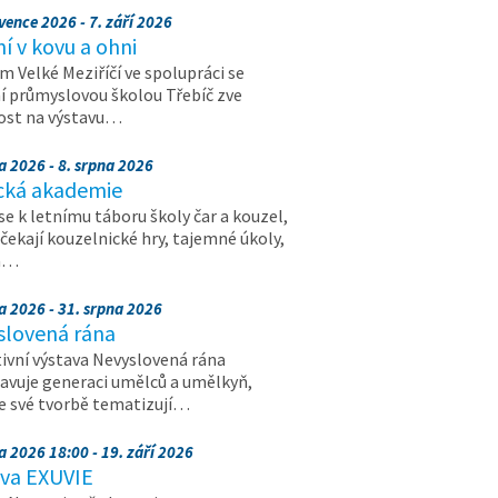
vence 2026 - 7. září 2026
 v kovu a ohni
 Velké Meziříčí ve spolupráci se
í průmyslovou školou Třebíč zve
ost na výstavu…
a 2026 - 8. srpna 2026
cká akademie
 se k letnímu táboru školy čar a kouzel,
 čekají kouzelnické hry, tajemné úkoly,
a…
a 2026 - 31. srpna 2026
slovená rána
ivní výstava Nevyslovená rána
avuje generaci umělců a umělkyň,
ve své tvorbě tematizují…
a 2026 18:00 - 19. září 2026
ava EXUVIE