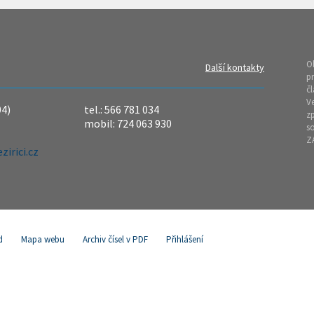
O
Další kontakty
pr
čl
Ve
04)
tel.: 566 781 034
z
mobil: 724 063 930
so
Z
irici.cz
d
Mapa webu
Archiv čísel v PDF
Přihlášení