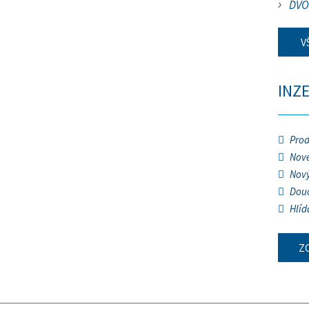
DVO
V
INZ
Prod
Nové
Nový
Douč
Hlíd
Z