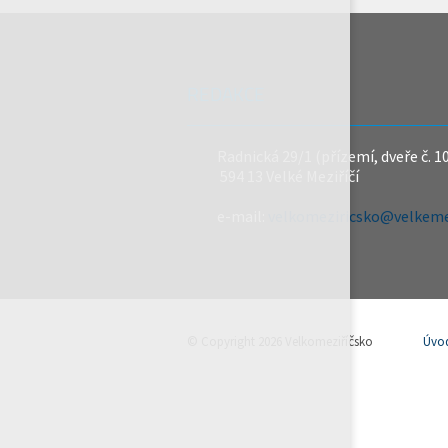
REDAKCE
Radnická 29/1 (přízemí, dveře č. 1
594 13 Velké Meziříčí
e-mail:
velkomeziricsko@velkemez
© Copyright 2026 Velkomeziříčsko
Úvo