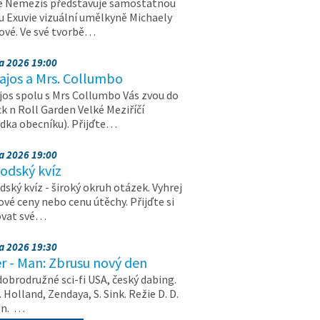
e Nemezis představuje samostatnou
u Exuvie vizuální umělkyně Michaely
vé. Ve své tvorbě…
na 2026 19:00
ajos a Mrs. Collumbo
jos spolu s Mrs Collumbo Vás zvou do
k n Roll Garden Velké Meziříčí
dka obecníku). Přijďte…
na 2026 19:00
odský kvíz
ský kvíz - široký okruh otázek. Vyhrej
vé ceny nebo cenu útěchy. Přijďte si
ovat své…
na 2026 19:30
r - Man: Zbrusu nový den
dobrodružné sci-fi USA, český dabing.
. Holland, Zendaya, S. Sink. Režie D. D.
on. …