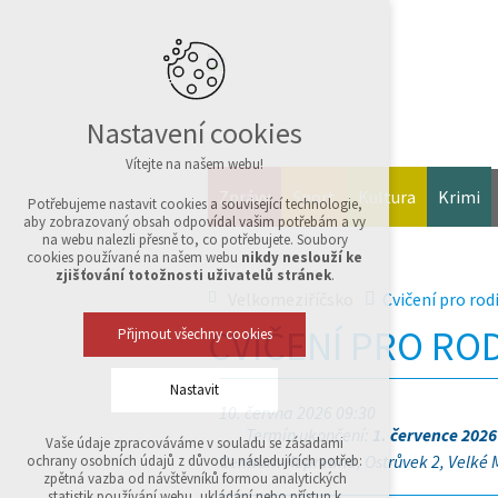
Nastavení cookies
Vítejte na našem webu!
Zprávy
Sport
Kultura
Krimi
Potřebujeme nastavit cookies a související technologie,
aby zobrazovaný obsah odpovídal vašim potřebám a vy
na webu nalezli přesně to, co potřebujete. Soubory
cookies používané na našem webu
nikdy neslouží ke
zjišťování totožnosti uživatelů stránek
.
Velkomeziříčsko
Cvičení pro rod
CVIČENÍ PRO ROD
Přijmout všechny cookies
Nastavit
10. června 2026 09:30
Termín ukončení:
1. července 2026
Vaše údaje zpracováváme v souladu se zásadami
Technická cookies
Centrum Kopretina, Ostrůvek 2, Velké M
ochrany osobních údajů z důvodu následujících potřeb:
nutná pro provozování webu
zpětná vazba od návštěvníků formou analytických
udržení kontextu stránek (session): případná
statistik používání webu, ukládání nebo přístup k