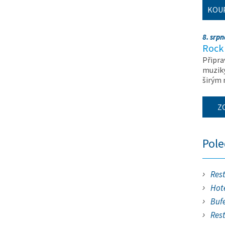
KOU
8. srp
Rock 
Připra
muziky
širým
Z
Pol
Res
Hote
Buf
Res