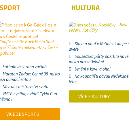
SPORT
KULTURA
Dnes
večer u Kotvičky
řipojte se k Ge-Baek Hosin Sool –
Slavná pouť v Netíně už klepe 
ejvětší škole Taekwon-Do v České
dveře
epublice!
Sousedská párty pokřtila nové
místo pro setkávání
Fotbalová sezona začíná
Umění v kovu a ohni
Maraton Zadov: Cenné 38. místo
Na koupališti dávali Nečekané
ezi domácí elitou
léto
Návrat z mistrovství světa
VMTB cycling ovládl Cyklo Cup
VÍCE Z KULTURY
řižanov
VÍCE ZE SPORTU