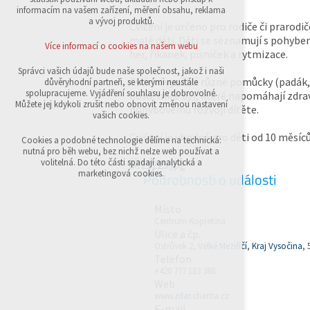
přihlášení, volby jazyka, apod.
informacím na vašem zařízení, měření obsahu, reklama
a vývoj produktů.
Cvičení je určeno pro rodiče či prarodiče
Volitelná cookies
malé děti. Děti se seznamují s pohyb
analytická pro anonymizované vyhodnocení
Více informací o cookies na našem webu
her, říkanek, písniček a rytmizace.
návštěvnosti
marketingová cookies (Google,Sklik)
Správci vašich údajů bude naše společnost, jakož i naši
Cvičení využívá různé pomůcky (padák,
důvěryhodní partneři, se kterými neustále
Více informací o cookies na našem webu
spolupracujeme. Vyjádření souhlasu je dobrovolné.
bosu, míče aj.), které napomáhají zdr
Můžete jej kdykoli zrušit nebo obnovit změnou nastavení
pohybovému rozvoji dítěte.
vašich cookies.
Cvičení je vhodné pro děti od 10 měsíců
Přijmout všechny cookies
Cookies a podobné technologie dělíme na technická:
nutná pro běh webu, bez nichž nelze web používat a
volitelná. Do této části spadají analytická a
Odmítnout vše
marketingová cookies.
Podrobnosti o události
Místo
Centrum Kopretina
Ulice a čp.
Ostrůvek 2,
Velké Meziříčí
,
Kraj Vysočina
, 
Telefon
+420 777 183 388
Web
www.zdar.charita.cz
E-mail