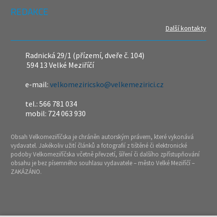
REDAKCE
Další kontakty
Radnická 29/1 (přízemí, dveře č. 104)
594 13 Velké Meziříčí
e-mail:
velkomeziricsko@velkemezirici.cz
tel.: 566 781 034
mobil: 724 063 930
Obsah Velkomeziříčska je chráněn autorským právem, které vykonává
vydavatel. Jakékoliv užití článků a fotografií z tištěné či elektronické
podoby Velkomeziříčska včetně převzetí, šíření či dalšího zpřístupňování
obsahu je bez písemného souhlasu vydavatele – město Velké Meziříčí –
ZAKÁZÁNO.