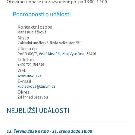
Otevírací doba je na zazvonění: po-pá 13:00-17:00.
Podrobnosti o události
Kontaktní osoba
Marie Kudláčková
Místo
Základní umělecká škola Velké Meziříčí
Ulice a čp.
Poříčí 808/7,
Velké Meziříčí
,
Kraj Vysočina
, 594 01
Telefon
+420 720 454 576
Web
www.zusvm.cz
E-mail
kudlackova@zusvm.cz
Okres
Žďár nad Sázavou
NEJBLIŽŠÍ UDÁLOSTI
12. června 2026 07:00 - 31. srpna 2026 18:00