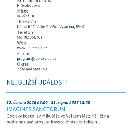
Kontaktní osoba
H. Svobodová
Místo
velký sál JC
Ulice a čp.
Náměstí 17,
Velké Meziříčí
,
Vysočina
, 594 01
Telefon
566 782 004, 001
Web
www.jupiterclub.cz
E-mail
program@jupiterclub.cz
Okres
Žďár nad Sázavou
NEJBLIŽŠÍ UDÁLOSTI
12. června 2026 07:00 - 31. srpna 2026 18:00
IMAGINES SANCTORUM
Gotický kostel sv. Mikuláše ve Velkém Meziříčí již na
podruhé dává prostor k výstavě studentských…