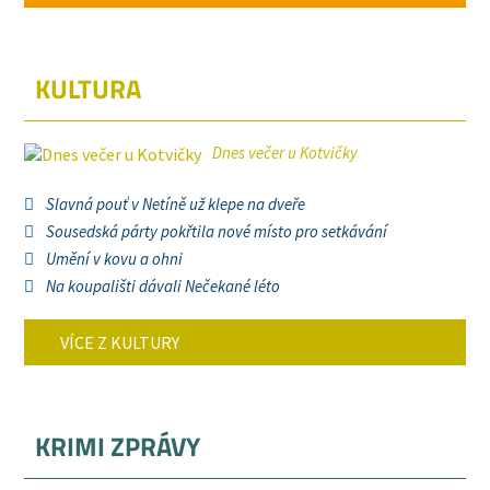
KULTURA
Dnes večer u Kotvičky
Slavná pouť v Netíně už klepe na dveře
Sousedská párty pokřtila nové místo pro setkávání
Umění v kovu a ohni
Na koupališti dávali Nečekané léto
VÍCE Z KULTURY
KRIMI ZPRÁVY