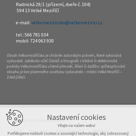
Radnická 29/1 (přízemí, dveře č. 104)
594 13 Velké Meziříčí
e-mail:
velkomeziricsko@velkemezirici.cz
tel.: 566 781 034
mobil: 724 063 930
Obsah Velkomeziříčska je chráněn autorským právem, které vykonává
vydavatel. Jakékoliv užití článků a fotografií z tištěné či elektronické
podoby Velkomeziříčska včetně převzetí, šíření či dalšího zpřístupňování
obsahu je bez písemného souhlasu vydavatele – město Velké Meziříčí –
ZAKÁZÁNO.
Nastavení cookies
© Copyright 2026 Velkomeziříčsko
Vítejte na našem webu!
Úvod
Mapa webu
Archiv čísel v PDF
Přihlášení
Potřebujeme nastavit cookies a související technologie, aby zobrazovaný