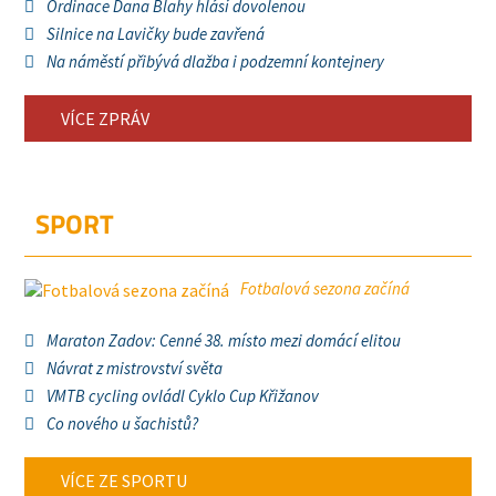
Ordinace Dana Blahy hlásí dovolenou
Silnice na Lavičky bude zavřená
Na náměstí přibývá dlažba i podzemní kontejnery
VÍCE ZPRÁV
SPORT
Fotbalová sezona začíná
Maraton Zadov: Cenné 38. místo mezi domácí elitou
Návrat z mistrovství světa
VMTB cycling ovládl Cyklo Cup Křižanov
Co nového u šachistů?
VÍCE ZE SPORTU