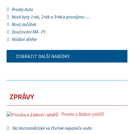
Prodej Auto
Nové byty 1+kk, 2+kk a 3+kk k pronájmu –...
Nový začátek
Doučování MA - FY
Hlídání dítěte
ZOBRAZIT DALŠÍ NABÍDKY
ZPRÁVY
Prosba a žádost rybářů
Na Hornoměstské ve čtvrtek nepoteče voda