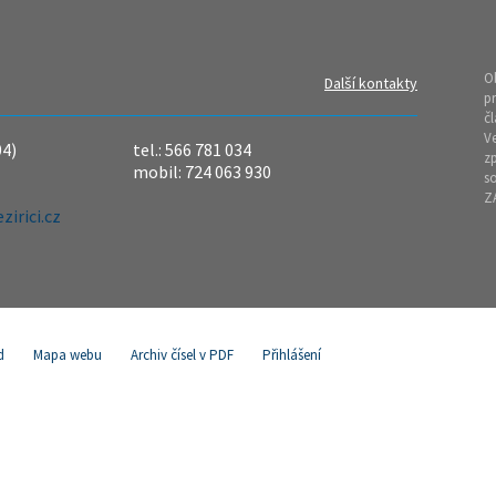
O
Další kontakty
pr
čl
Ve
04)
tel.: 566 781 034
z
mobil: 724 063 930
so
Z
irici.cz
d
Mapa webu
Archiv čísel v PDF
Přihlášení