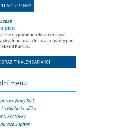
PIT VSTUPENKY
na 2026
a pivo
vte se na pořádnou dávku rockové
, skvělého piva a letní atmosféry pod
 nebem! Kaktus…
OBRAZIT KALENDÁŘ AKCÍ
ední menu
taurace Nový Svit
l u Bílého koníčka
et U Zastávky
taurace Jupiter