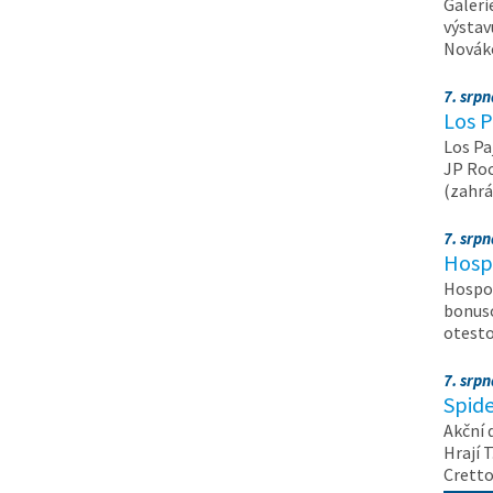
Galeri
výstav
Nováko
7. srp
Los P
Los Pa
JP Roc
(zahrá
7. srp
Hosp
Hospod
bonuso
otest
7. srp
Spide
Akční 
Hrají T
Crett