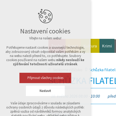
Nastavení cookies
Vítejte na našem webu!
Zprávy
Sport
Kultura
Krimi
Potřebujeme nastavit cookies a související technologie,
aby zobrazovaný obsah odpovídal vašim potřebám a vy
na webu nalezli přesně to, co potřebujete. Soubory
cookies používané na našem webu
nikdy neslouží ke
zjišťování totožnosti uživatelů stránek
.
Velkomeziříčsko
Schůzka filatel
SCHŮZKA FILATE
Přijmout všechny cookies
Nastavit
10. května 2026 08:00 - 10:00
před
Vaše údaje zpracováváme v souladu se zásadami
Technická cookies
ochrany osobních údajů z důvodu následujících potřeb:
nutná pro provozování webu
zpětná vazba od návštěvníků formou analytických
udržení kontextu stránek (session): případná
statistik používání webu, ukládání nebo přístup k