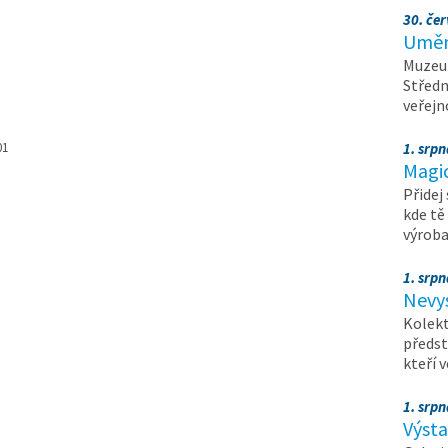
30. čer
Umění
Muzeum
Středn
veřejn
01
1. srpn
Magi
Přidej
kde tě
výrob
1. srpn
Nevy
Kolekt
předst
kteří 
1. srpn
Výst