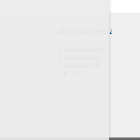
VÍCE ZE SPORTVM.CZ
Malá kopaná - MKVM
Badmintonová liga
Katalog sportovišť
Rezervace