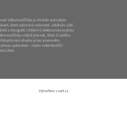
bsah Velkomeziříčska je chráněn autorským
ávem, které vykonává vydavatel. Jakékoliv užití
ánků a fotografií z tištěné či elektronické podoby
lkomeziříčska včetně převzetí, šíření či dalšího
přístupňování obsahu je bez písemného
uhlasu vydavatele – město Velké Meziříčí –
AKÁZÁNO.
Vytvořeno v xart.cz