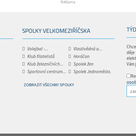
Reklama
TÝD
SPOLKY VELKOMEZIŘÍČSKA
Chce
Volejbal -...
Vlastivědná a...
děje
Klub filatelistů
Horáčan
elek
Klub železničních...
Spolek žen
Vám 
Sportovní centrum...
Spolek Jednoměsto.
Re
osob
ZOBRAZIT VŠECHNY SPOLKY