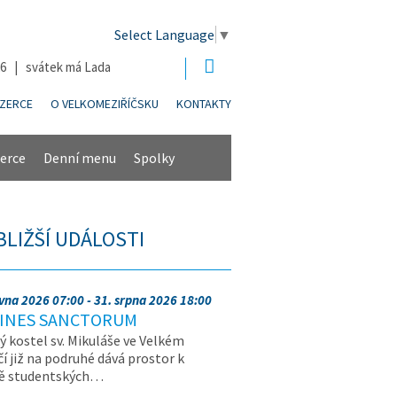
Select Language
▼
26 | svátek má Lada
NZERCE
O VELKOMEZIŘÍČSKU
KONTAKTY
erce
Denní menu
Spolky
BLIŽŠÍ UDÁLOSTI
rvna 2026 07:00 - 31. srpna 2026 18:00
INES SANCTORUM
ý kostel sv. Mikuláše ve Velkém
čí již na podruhé dává prostor k
vě studentských…