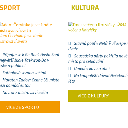
SPORT
KULTURA
Dnes
večer u Kotvičky
dam Červinka je ve finále
istrovství světa
Slavná pouť v Netíně už klepe 
dveře
Připojte se k Ge-Baek Hosin Sool
Sousedská párty pokřtila nové
 největší škole Taekwon-Do v
místo pro setkávání
eské republice!
Umění v kovu a ohni
Fotbalová sezona začíná
Na koupališti dávali Nečekané
Maraton Zadov: Cenné 38. místo
léto
ezi domácí elitou
Návrat z mistrovství světa
VÍCE Z KULTURY
VÍCE ZE SPORTU