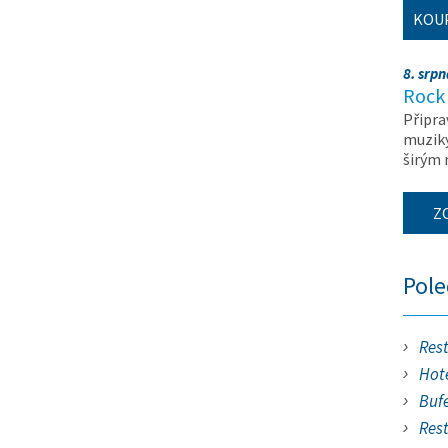
KOU
8. srp
Rock 
Připra
muziky
širým
Z
Pol
Res
Hote
Buf
Res