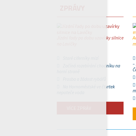
ZPRÁVY
Jízdní řady po dobu uzavírky silnice
A
na Lavičky
m
Staré ciferníky mizí
–
Začíná rozebírání chodníku na
Č
horní straně
Prosba a žádost rybářů
Na Hornoměstské ve čtvrtek
m
nepoteče voda
VÍCE ZPRÁV