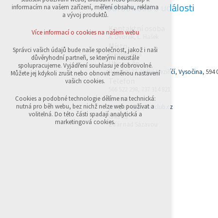
Podrobnosti o události
přihlášení, volby jazyka, apod.
informacím na vašem zařízení, měření obsahu, reklama
a vývoj produktů.
Volitelná cookies
Kontaktní osoba
analytická pro anonymizované vyhodnocení
Více informací o cookies na našem webu
A. Dvořák, L. Hašek
návštěvnosti
Místo
marketingová cookies (Google,Sklik)
Správci vašich údajů bude naše společnost, jakož i naši
předsálí kina
důvěryhodní partneři, se kterými neustále
Ulice a čp.
Více informací o cookies na našem webu
spolupracujeme. Vyjádření souhlasu je dobrovolné.
Náměstí 17,
Velké Meziříčí
,
Vysočina
, 594 
Můžete jej kdykoli zrušit nebo obnovit změnou nastavení
Telefon
vašich cookies.
566 522 298, 737 314 821
Přijmout všechny cookies
E-mail
Cookies a podobné technologie dělíme na technická:
nutná pro běh webu, bez nichž nelze web používat a
program@jupiterclub.cz
volitelná. Do této části spadají analytická a
Okres
Odmítnout vše
marketingová cookies.
Žďár nad Sázavou