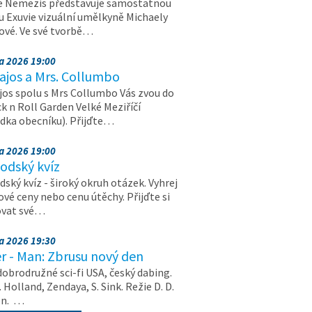
e Nemezis představuje samostatnou
u Exuvie vizuální umělkyně Michaely
vé. Ve své tvorbě…
na 2026 19:00
ajos a Mrs. Collumbo
jos spolu s Mrs Collumbo Vás zvou do
k n Roll Garden Velké Meziříčí
dka obecníku). Přijďte…
na 2026 19:00
odský kvíz
ský kvíz - široký okruh otázek. Vyhrej
vé ceny nebo cenu útěchy. Přijďte si
ovat své…
na 2026 19:30
r - Man: Zbrusu nový den
dobrodružné sci-fi USA, český dabing.
. Holland, Zendaya, S. Sink. Režie D. D.
on. …