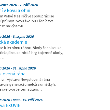
vence 2026 - 7. září 2026
 v kovu a ohni
 Velké Meziříčí ve spolupráci se
í průmyslovou školou Třebíč zve
ost na výstavu…
a 2026 - 8. srpna 2026
cká akademie
 se k letnímu táboru školy čar a kouzel,
 čekají kouzelnické hry, tajemné úkoly,
a…
a 2026 - 31. srpna 2026
slovená rána
ivní výstava Nevyslovená rána
avuje generaci umělců a umělkyň,
ve své tvorbě tematizují…
a 2026 18:00 - 19. září 2026
ava EXUVIE