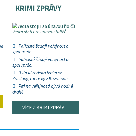
KRIMI ZPRÁVY
Vedra stojí i za únavou řidičů
na
Policisté žádají veřejnost o
spolupráci
Policisté žádají veřejnost o
spolupráci
Byla ukradena lebka sv.
Zdislavy, rodačky z Křižanova
Pití na veřejnosti bývá hodně
drahé
VÍCE Z KRIMI ZPRÁV