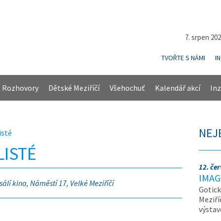
7. srpen 20
TVOŘTE S NÁMI
I
Rozhovory
Dětské Meziříčí
Všehochuť
Kalendář akcí
Inz
NEJ
isté
LISTÉ
12. če
IMAG
sálí kina, Náměstí 17, Velké Meziříčí
Gotick
Meziří
výsta