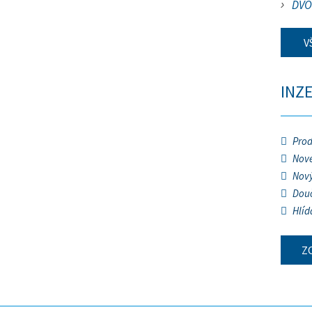
DVO
V
INZ
Prod
Nové
Nový
Douč
Hlíd
Z