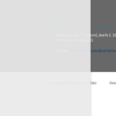
REDAKCE
Radnická 29/1 (přízemí, dveře č. 1
594 13 Velké Meziříčí
e-mail:
velkomeziricsko@velkemez
© Copyright 2026 Velkomeziříčsko
Úvo