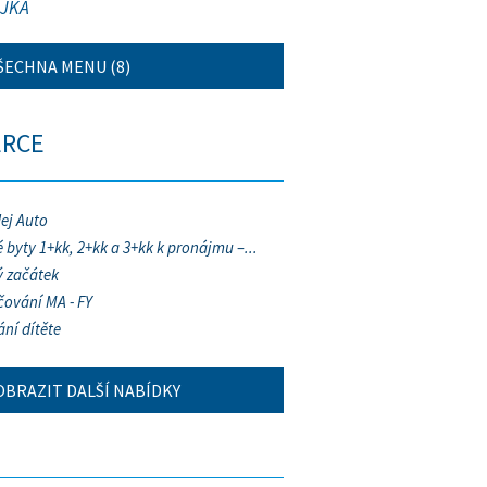
JKA
ŠECHNA MENU (8)
ERCE
ej Auto
 byty 1+kk, 2+kk a 3+kk k pronájmu –...
 začátek
ování MA - FY
ání dítěte
OBRAZIT DALŠÍ NABÍDKY