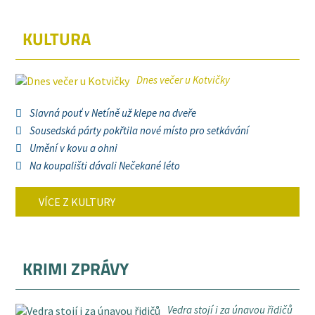
KULTURA
Dnes večer u Kotvičky
Slavná pouť v Netíně už klepe na dveře
Sousedská párty pokřtila nové místo pro setkávání
Umění v kovu a ohni
Na koupališti dávali Nečekané léto
VÍCE Z KULTURY
KRIMI ZPRÁVY
Vedra stojí i za únavou řidičů