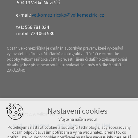
594 13 Velké Meziříčí
e-mail:
velkomeziricsko@velkemezirici.cz
tel.: 566 781 034
mobil: 724 063 930
Obsah Velkomeziříčska je chráněn autorským právem, které vykonává
vydavatel. Jakékoliv užití článků a fotografií z tištěné či elektronické
podoby Velkomeziříčska včetně převzetí, šíření či dalšího zpřístupňování
obsahu je bez písemného souhlasu vydavatele – město Velké Meziříčí –
ZAKÁZÁNO.
Nastavení cookies
© Copyright 2026 Velkomeziříčsko
Vítejte na našem webu!
Úvod
Mapa webu
Archiv čísel v PDF
Přihlášení
Potřebujeme nastavit cookies a související technologie, aby zobrazovaný
obsah odpovídal vašim potřebám a vy na webu nalezli přesně to, co
potřebujete. Soubory cookies používané na našem webu
nikdy neslouží
Vytvořeno v xart.cz