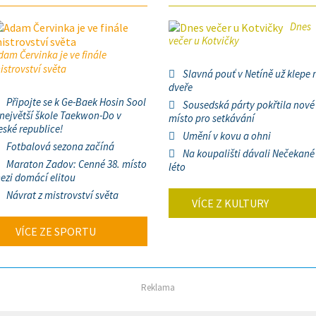
Dnes
večer u Kotvičky
dam Červinka je ve finále
istrovství světa
Slavná pouť v Netíně už klepe 
dveře
Připojte se k Ge-Baek Hosin Sool
Sousedská párty pokřtila nové
 největší škole Taekwon-Do v
místo pro setkávání
eské republice!
Umění v kovu a ohni
Fotbalová sezona začíná
Na koupališti dávali Nečekané
Maraton Zadov: Cenné 38. místo
léto
ezi domácí elitou
Návrat z mistrovství světa
VÍCE Z KULTURY
VÍCE ZE SPORTU
Reklama