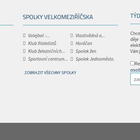
TÝD
SPOLKY VELKOMEZIŘÍČSKA
Chce
Volejbal -...
Vlastivědná a...
děje
Klub filatelistů
Horáčan
elek
Klub železničních...
Spolek žen
Vám 
Sportovní centrum...
Spolek Jednoměsto.
Re
osob
ZOBRAZIT VŠECHNY SPOLKY