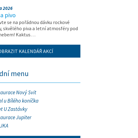
na 2026
a pivo
vte se na pořádnou dávku rockové
, skvělého piva a letní atmosféry pod
 nebem! Kaktus…
OBRAZIT KALENDÁŘ AKCÍ
ední menu
taurace Nový Svit
l u Bílého koníčka
et U Zastávky
taurace Jupiter
JKA