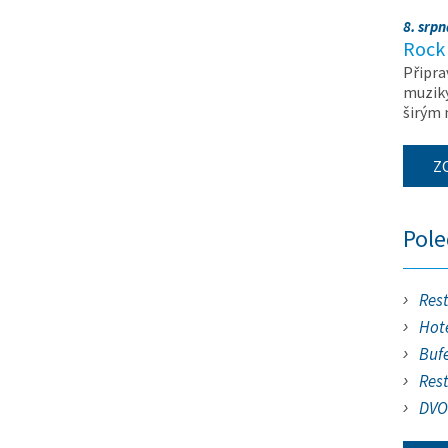
8. srp
Rock 
Připra
muziky
širým
Z
Pol
Res
Hote
Buf
Res
DVO