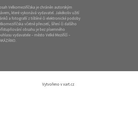
bsah Velkomeziříčska je chráněn autorským
ávem, které vykonává vydavatel. Jakékoliv užití
ánků a fotografií z tištěné či elektronické podoby
lkomeziříčska včetně převzetí, šíření či dalšího
přístupňování obsahu je bez písemného
uhlasu vydavatele – město Velké Meziříčí –
AKÁZÁNO.
Vytvořeno v xart.cz