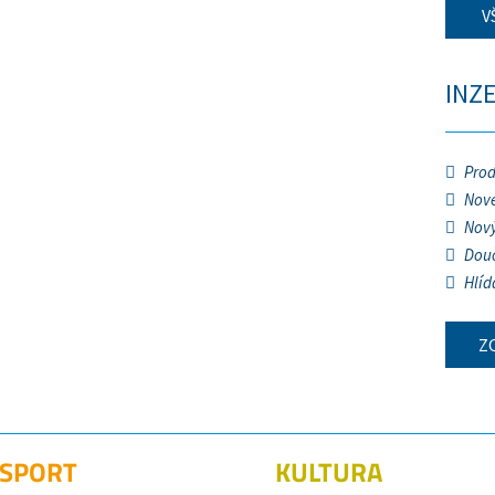
V
INZ
Prod
Nové
Nový
Douč
Hlíd
Z
SPORT
KULTURA