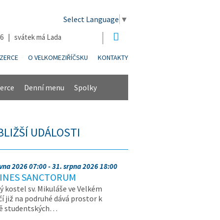
Select Language
▼
26 | svátek má Lada
NZERCE
O VELKOMEZIŘÍČSKU
KONTAKTY
erce
Denní menu
Spolky
BLIŽŠÍ UDÁLOSTI
rvna 2026 07:00 - 31. srpna 2026 18:00
INES SANCTORUM
ý kostel sv. Mikuláše ve Velkém
čí již na podruhé dává prostor k
vě studentských…