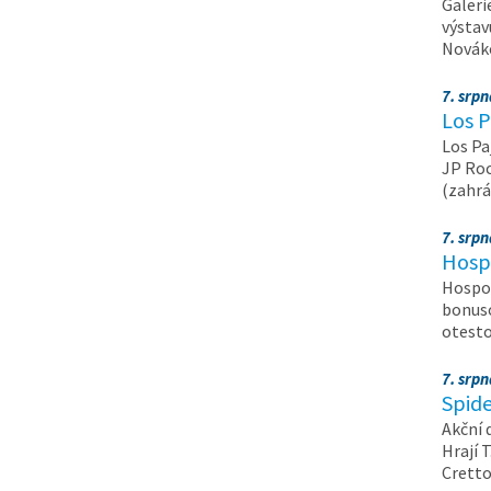
Galeri
výstav
Nováko
7. srp
Los P
Los Pa
JP Roc
(zahrá
7. srp
Hosp
Hospod
bonuso
otest
7. srp
Spide
Akční 
Hrají T
Crett