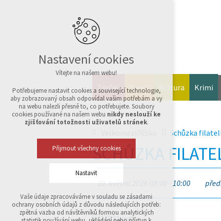
Nastavení cookies
Vítejte na našem webu!
Zprávy
Sport
Kultura
Krimi
Potřebujeme nastavit cookies a související technologie,
aby zobrazovaný obsah odpovídal vašim potřebám a vy
na webu nalezli přesně to, co potřebujete. Soubory
cookies používané na našem webu
nikdy neslouží ke
zjišťování totožnosti uživatelů stránek
.
Velkomeziříčsko
Schůzka filatel
SCHŮZKA FILATE
Přijmout všechny cookies
Nastavit
10. května 2026 08:00 - 10:00
před
Vaše údaje zpracováváme v souladu se zásadami
Technická cookies
ochrany osobních údajů z důvodu následujících potřeb:
nutná pro provozování webu
zpětná vazba od návštěvníků formou analytických
udržení kontextu stránek (session): případná
statistik používání webu, ukládání nebo přístup k