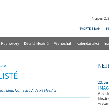
7. srpen 20
TVOŘTE S NÁMI
I
Rozhovory
Dětské Meziříčí
Všehochuť
Kalendář akcí
Inz
NEJ
isté
LISTÉ
12. če
IMAG
sálí kina, Náměstí 17, Velké Meziříčí
Gotick
Meziří
výsta