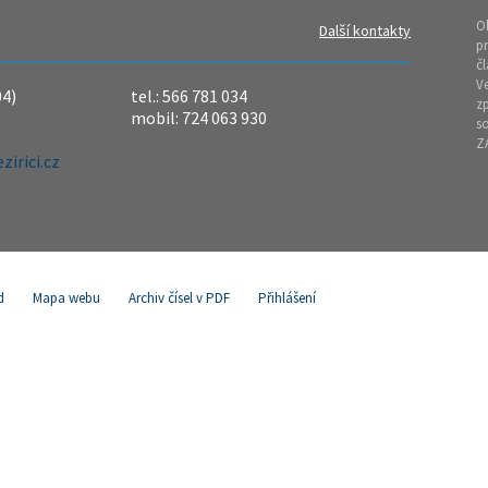
O
Další kontakty
pr
čl
Ve
04)
tel.: 566 781 034
z
mobil: 724 063 930
so
Z
irici.cz
d
Mapa webu
Archiv čísel v PDF
Přihlášení