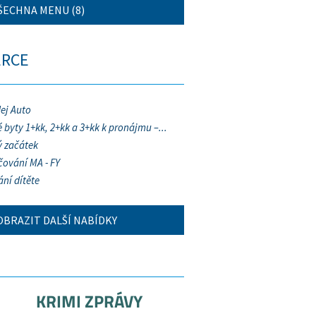
ŠECHNA MENU (8)
ERCE
ej Auto
 byty 1+kk, 2+kk a 3+kk k pronájmu –...
 začátek
ování MA - FY
ání dítěte
OBRAZIT DALŠÍ NABÍDKY
KRIMI ZPRÁVY