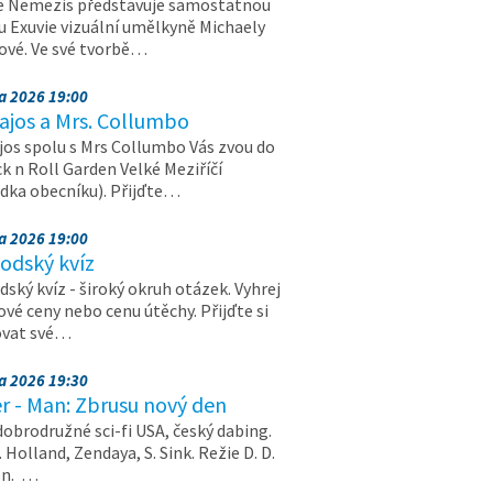
e Nemezis představuje samostatnou
u Exuvie vizuální umělkyně Michaely
vé. Ve své tvorbě…
na 2026 19:00
ajos a Mrs. Collumbo
jos spolu s Mrs Collumbo Vás zvou do
k n Roll Garden Velké Meziříčí
dka obecníku). Přijďte…
na 2026 19:00
odský kvíz
ský kvíz - široký okruh otázek. Vyhrej
vé ceny nebo cenu útěchy. Přijďte si
ovat své…
na 2026 19:30
r - Man: Zbrusu nový den
dobrodružné sci-fi USA, český dabing.
. Holland, Zendaya, S. Sink. Režie D. D.
on. …