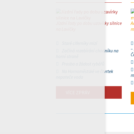
Jízdní řady po dobu uzavírky silnice
A
na Lavičky
m
Staré ciferníky mizí
–
Začíná rozebírání chodníku na
Č
horní straně
Prosba a žádost rybářů
Na Hornoměstské ve čtvrtek
m
nepoteče voda
VÍCE ZPRÁV