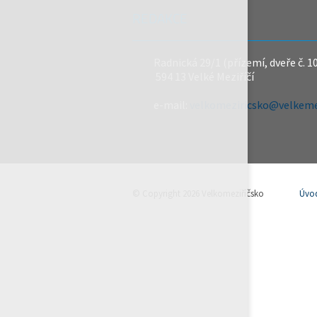
REDAKCE
Radnická 29/1 (přízemí, dveře č. 1
594 13 Velké Meziříčí
e-mail:
velkomeziricsko@velkemez
© Copyright 2026 Velkomeziříčsko
Úvo