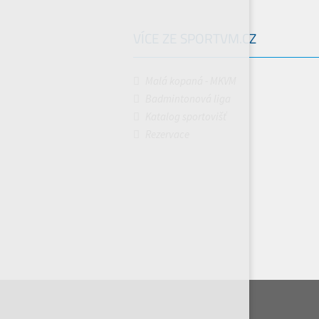
VÍCE ZE SPORTVM.CZ
Malá kopaná - MKVM
Badmintonová liga
Katalog sportovišť
Rezervace