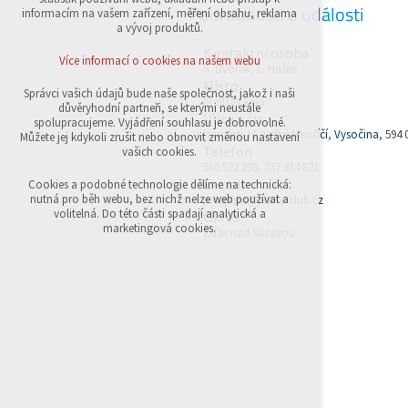
Podrobnosti o události
přihlášení, volby jazyka, apod.
informacím na vašem zařízení, měření obsahu, reklama
a vývoj produktů.
Volitelná cookies
Kontaktní osoba
analytická pro anonymizované vyhodnocení
Více informací o cookies na našem webu
A. Dvořák, L. Hašek
návštěvnosti
Místo
marketingová cookies (Google,Sklik)
Správci vašich údajů bude naše společnost, jakož i naši
předsálí kina
důvěryhodní partneři, se kterými neustále
Ulice a čp.
Více informací o cookies na našem webu
spolupracujeme. Vyjádření souhlasu je dobrovolné.
Náměstí 17,
Velké Meziříčí
,
Vysočina
, 594 
Můžete jej kdykoli zrušit nebo obnovit změnou nastavení
Telefon
vašich cookies.
566 522 298, 737 314 821
Přijmout všechny cookies
E-mail
Cookies a podobné technologie dělíme na technická:
nutná pro běh webu, bez nichž nelze web používat a
program@jupiterclub.cz
volitelná. Do této části spadají analytická a
Okres
Odmítnout vše
marketingová cookies.
Žďár nad Sázavou