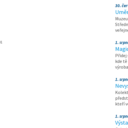
30. čer
Umění
Muzeum
Středn
veřejn
01
1. srpn
Magi
Přidej
kde tě
výrob
1. srpn
Nevy
Kolekt
předst
kteří 
1. srpn
Výst