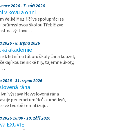
vence 2026 - 7. září 2026
 v kovu a ohni
 Velké Meziříčí ve spolupráci se
í průmyslovou školou Třebíč zve
ost na výstavu…
a 2026 - 8. srpna 2026
cká akademie
 se k letnímu táboru školy čar a kouzel,
 čekají kouzelnické hry, tajemné úkoly,
a…
a 2026 - 31. srpna 2026
slovená rána
ivní výstava Nevyslovená rána
avuje generaci umělců a umělkyň,
ve své tvorbě tematizují…
a 2026 18:00 - 19. září 2026
ava EXUVIE