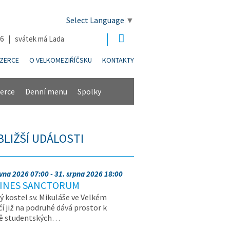
Select Language
▼
26 | svátek má Lada
NZERCE
O VELKOMEZIŘÍČSKU
KONTAKTY
erce
Denní menu
Spolky
BLIŽŠÍ UDÁLOSTI
rvna 2026 07:00 - 31. srpna 2026 18:00
INES SANCTORUM
ý kostel sv. Mikuláše ve Velkém
čí již na podruhé dává prostor k
vě studentských…