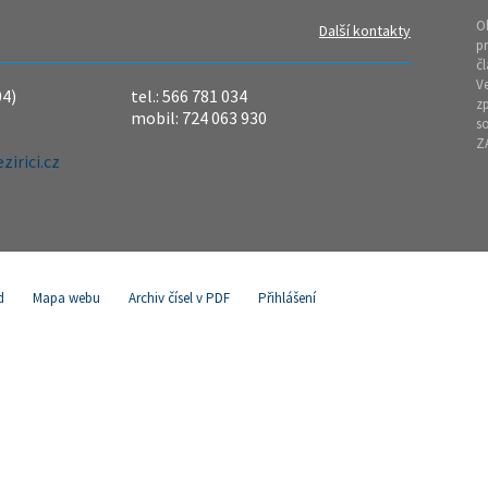
O
Další kontakty
pr
čl
Ve
04)
tel.: 566 781 034
z
mobil: 724 063 930
so
Z
irici.cz
d
Mapa webu
Archiv čísel v PDF
Přihlášení