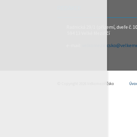
REDAKCE
Radnická 29/1 (přízemí, dveře č. 1
594 13 Velké Meziříčí
e-mail:
velkomeziricsko@velkemez
© Copyright 2026 Velkomeziříčsko
Úvo