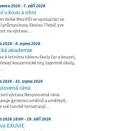
vence 2026 - 7. září 2026
 v kovu a ohni
 Velké Meziříčí ve spolupráci se
í průmyslovou školou Třebíč zve
ost na výstavu…
a 2026 - 8. srpna 2026
cká akademie
 se k letnímu táboru školy čar a kouzel,
 čekají kouzelnické hry, tajemné úkoly,
a…
a 2026 - 31. srpna 2026
slovená rána
ivní výstava Nevyslovená rána
avuje generaci umělců a umělkyň,
ve své tvorbě tematizují…
a 2026 18:00 - 19. září 2026
ava EXUVIE