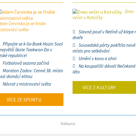
Dnes
večer u Kotvičky
dam Červinka je ve finále
istrovství světa
Slavná pouť v Netíně už klepe 
dveře
Připojte se k Ge-Baek Hosin Sool
Sousedská párty pokřtila nové
 největší škole Taekwon-Do v
místo pro setkávání
eské republice!
Umění v kovu a ohni
Fotbalová sezona začíná
Na koupališti dávali Nečekané
Maraton Zadov: Cenné 38. místo
léto
ezi domácí elitou
Návrat z mistrovství světa
VÍCE Z KULTURY
VÍCE ZE SPORTU
Reklama