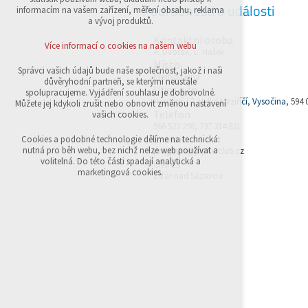
Podrobnosti o události
přihlášení, volby jazyka, apod.
informacím na vašem zařízení, měření obsahu, reklama
a vývoj produktů.
Volitelná cookies
Kontaktní osoba
analytická pro anonymizované vyhodnocení
Více informací o cookies na našem webu
A. Dvořák, L. Hašek
návštěvnosti
Místo
marketingová cookies (Google,Sklik)
Správci vašich údajů bude naše společnost, jakož i naši
předsálí kina
důvěryhodní partneři, se kterými neustále
Ulice a čp.
Více informací o cookies na našem webu
spolupracujeme. Vyjádření souhlasu je dobrovolné.
Náměstí 17,
Velké Meziříčí
,
Vysočina
, 594 
Můžete jej kdykoli zrušit nebo obnovit změnou nastavení
Telefon
vašich cookies.
566 522 298, 737 314 821
Přijmout všechny cookies
E-mail
Cookies a podobné technologie dělíme na technická:
nutná pro běh webu, bez nichž nelze web používat a
program@jupiterclub.cz
volitelná. Do této části spadají analytická a
Okres
Odmítnout vše
marketingová cookies.
Žďár nad Sázavou