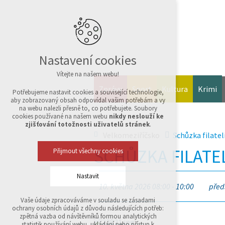
Nastavení cookies
Vítejte na našem webu!
Zprávy
Sport
Kultura
Krimi
Potřebujeme nastavit cookies a související technologie,
aby zobrazovaný obsah odpovídal vašim potřebám a vy
na webu nalezli přesně to, co potřebujete. Soubory
cookies používané na našem webu
nikdy neslouží ke
zjišťování totožnosti uživatelů stránek
.
Velkomeziříčsko
Schůzka filatel
SCHŮZKA FILATE
Přijmout všechny cookies
Nastavit
10. května 2026 08:00 - 10:00
před
Vaše údaje zpracováváme v souladu se zásadami
Technická cookies
ochrany osobních údajů z důvodu následujících potřeb:
nutná pro provozování webu
zpětná vazba od návštěvníků formou analytických
udržení kontextu stránek (session): případná
statistik používání webu, ukládání nebo přístup k