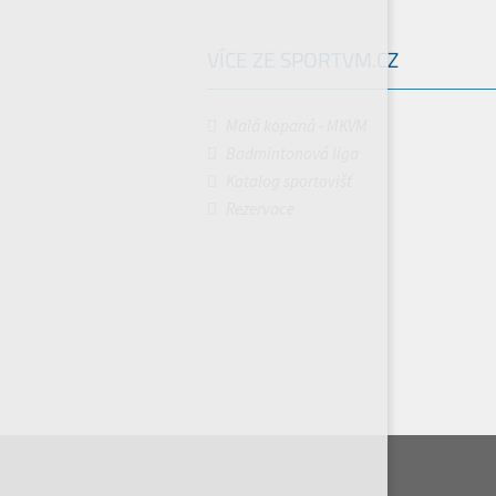
VÍCE ZE SPORTVM.CZ
Malá kopaná - MKVM
Badmintonová liga
Katalog sportovišť
Rezervace