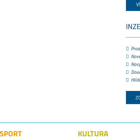
V
INZ
Prod
Nové
Nový
Douč
Hlíd
Z
SPORT
KULTURA