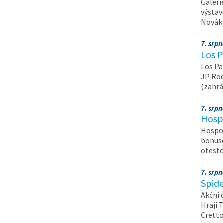
Galeri
výstav
Nováko
7. srp
Los P
Los Pa
JP Roc
(zahrá
7. srp
Hosp
Hospod
bonuso
otest
7. srp
Spide
Akční 
Hrají T
Crett