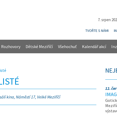
7. srpen 20
TVOŘTE S NÁMI
I
Rozhovory
Dětské Meziříčí
Všehochuť
Kalendář akcí
Inz
NEJ
isté
LISTÉ
12. če
IMAG
sálí kina, Náměstí 17, Velké Meziříčí
Gotick
Meziří
výsta