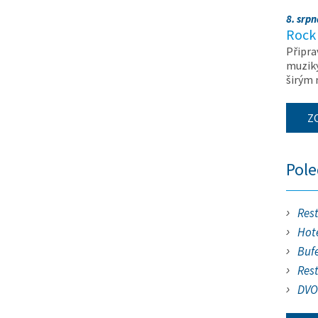
8. srp
Rock 
Připra
muziky
širým
Z
Pol
Res
Hote
Buf
Res
DVO