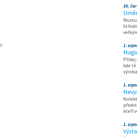
30. čer
Umění
Muzeum
Středn
veřejn
01
1. srpn
Magi
Přidej
kde tě
výrob
1. srpn
Nevy
Kolekt
předst
kteří 
1. srpn
Výst