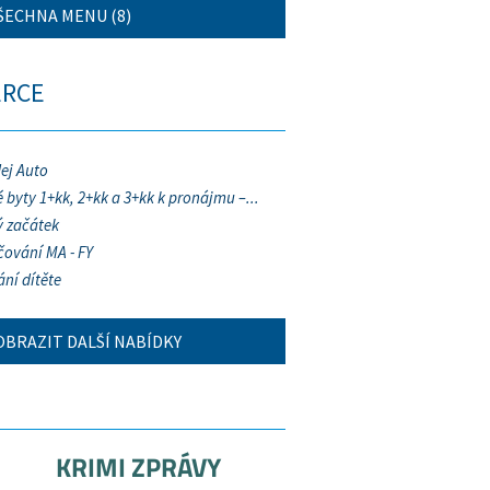
ŠECHNA MENU (8)
ERCE
ej Auto
 byty 1+kk, 2+kk a 3+kk k pronájmu –...
 začátek
ování MA - FY
ání dítěte
OBRAZIT DALŠÍ NABÍDKY
KRIMI ZPRÁVY