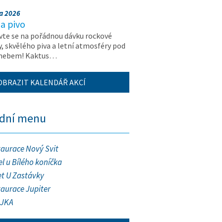
na 2026
a pivo
vte se na pořádnou dávku rockové
, skvělého piva a letní atmosféry pod
 nebem! Kaktus…
OBRAZIT KALENDÁŘ AKCÍ
ední menu
taurace Nový Svit
l u Bílého koníčka
et U Zastávky
taurace Jupiter
JKA