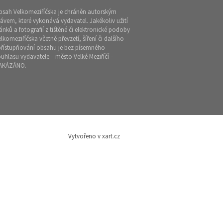
bsah Velkomeziříčska je chráněn autorským
ávem, které vykonává vydavatel. Jakékoliv užití
ánků a fotografií z tištěné či elektronické podoby
lkomeziříčska včetně převzetí, šíření či dalšího
přístupňování obsahu je bez písemného
uhlasu vydavatele – město Velké Meziříčí –
AKÁZÁNO.
Vytvořeno v xart.cz