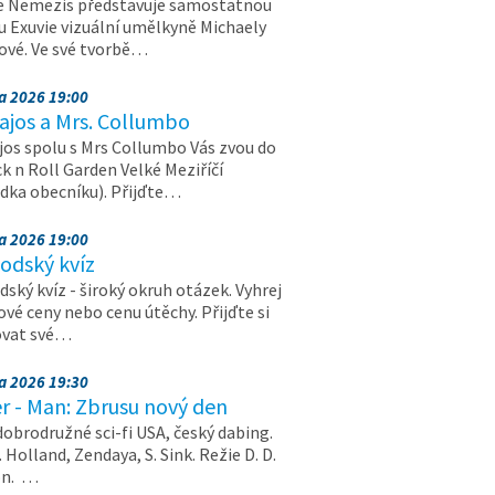
e Nemezis představuje samostatnou
u Exuvie vizuální umělkyně Michaely
vé. Ve své tvorbě…
na 2026 19:00
ajos a Mrs. Collumbo
jos spolu s Mrs Collumbo Vás zvou do
k n Roll Garden Velké Meziříčí
dka obecníku). Přijďte…
na 2026 19:00
odský kvíz
ský kvíz - široký okruh otázek. Vyhrej
vé ceny nebo cenu útěchy. Přijďte si
ovat své…
na 2026 19:30
r - Man: Zbrusu nový den
dobrodružné sci-fi USA, český dabing.
. Holland, Zendaya, S. Sink. Režie D. D.
on. …