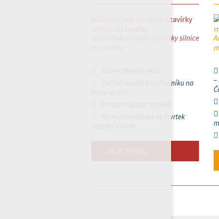
Jízdní řady po dobu uzavírky silnice
A
na Lavičky
m
Staré ciferníky mizí
–
Začíná rozebírání chodníku na
Č
horní straně
Prosba a žádost rybářů
Na Hornoměstské ve čtvrtek
m
nepoteče voda
VÍCE ZPRÁV