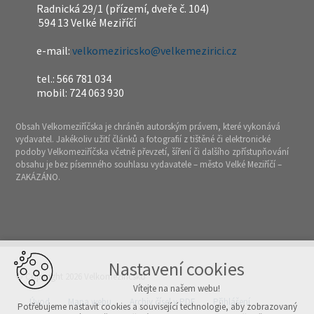
Radnická 29/1 (přízemí, dveře č. 104)
594 13 Velké Meziříčí
e-mail:
velkomeziricsko@velkemezirici.cz
tel.: 566 781 034
mobil: 724 063 930
Obsah Velkomeziříčska je chráněn autorským právem, které vykonává
vydavatel. Jakékoliv užití článků a fotografií z tištěné či elektronické
podoby Velkomeziříčska včetně převzetí, šíření či dalšího zpřístupňování
obsahu je bez písemného souhlasu vydavatele – město Velké Meziříčí –
ZAKÁZÁNO.
Nastavení cookies
© Copyright 2026 Velkomeziříčsko
Vítejte na našem webu!
Úvod
Mapa webu
Archiv čísel v PDF
Přihlášení
Potřebujeme nastavit cookies a související technologie, aby zobrazovaný