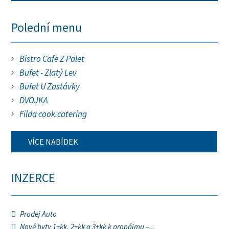
Polední menu
Bistro Cafe Z Palet
Bufet - Zlatý Lev
Bufet U Zastávky
DVOJKA
Filda cook.catering
VÍCE NABÍDEK
INZERCE
Prodej Auto
Nové byty 1+kk, 2+kk a 3+kk k pronájmu –...