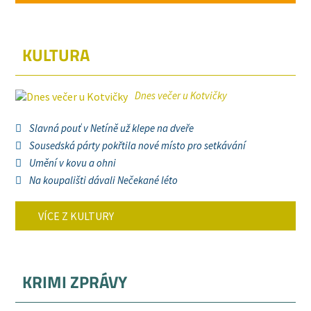
KULTURA
Dnes večer u Kotvičky
Slavná pouť v Netíně už klepe na dveře
Sousedská párty pokřtila nové místo pro setkávání
Umění v kovu a ohni
Na koupališti dávali Nečekané léto
VÍCE Z KULTURY
KRIMI ZPRÁVY