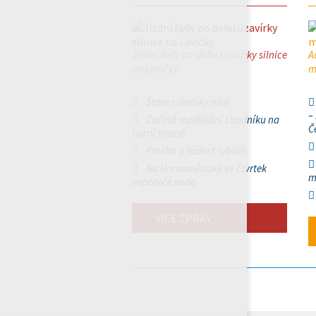
Jízdní řady po dobu uzavírky silnice
A
na Lavičky
m
Staré ciferníky mizí
–
Začíná rozebírání chodníku na
Č
horní straně
Prosba a žádost rybářů
Na Hornoměstské ve čtvrtek
m
nepoteče voda
VÍCE ZPRÁV