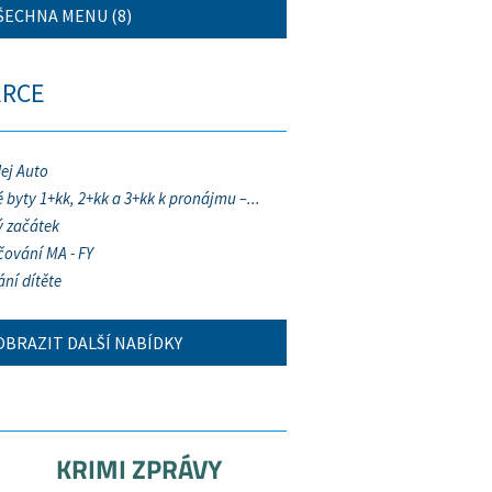
ŠECHNA MENU (8)
ERCE
ej Auto
 byty 1+kk, 2+kk a 3+kk k pronájmu –...
 začátek
ování MA - FY
ání dítěte
OBRAZIT DALŠÍ NABÍDKY
KRIMI ZPRÁVY