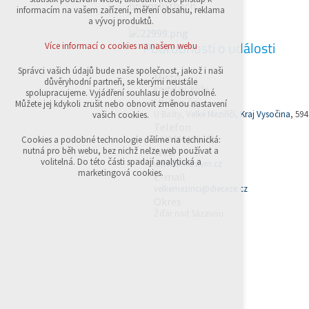
bohoslužbách.
přihlášení, volby jazyka, apod.
informacím na vašem zařízení, měření obsahu, reklama
a vývoj produktů.
Volitelná cookies
analytická pro anonymizované vyhodnocení
Podrobnosti o události
Více informací o cookies na našem webu
návštěvnosti
marketingová cookies (Google,Sklik)
Správci vašich údajů bude naše společnost, jakož i naši
Místo
důvěryhodní partneři, se kterými neustále
Více informací o cookies na našem webu
Kostel sv. Kříže
spolupracujeme. Vyjádření souhlasu je dobrovolné.
Ulice a čp.
Můžete jej kdykoli zrušit nebo obnovit změnou nastavení
U Bašty,
Velké Meziříčí
,
Kraj Vysočina
, 594
vašich cookies.
Telefon
Přijmout všechny cookies
+420 566 522 101
Cookies a podobné technologie dělíme na technická:
Web
nutná pro běh webu, bez nichž nelze web používat a
volitelná. Do této části spadají analytická a
www.farnostvm.cz
Odmítnout vše
marketingová cookies.
E-mail
velkemezirici@dieceze.cz
Okres
Žďár nad Sázavou