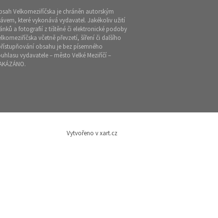
bsah Velkomeziříčska je chráněn autorským
ávem, které vykonává vydavatel. Jakékoliv užití
ánků a fotografií z tištěné či elektronické podoby
lkomeziříčska včetně převzetí, šíření či dalšího
přístupňování obsahu je bez písemného
uhlasu vydavatele – město Velké Meziříčí –
AKÁZÁNO.
Vytvořeno v xart.cz