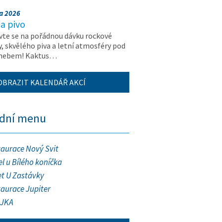
na 2026
a pivo
vte se na pořádnou dávku rockové
, skvělého piva a letní atmosféry pod
 nebem! Kaktus…
OBRAZIT KALENDÁŘ AKCÍ
ední menu
taurace Nový Svit
l u Bílého koníčka
et U Zastávky
taurace Jupiter
JKA