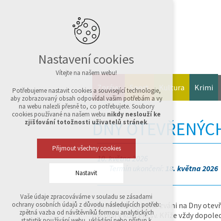
Nastavení cookies
Vítejte na našem webu!
Zprávy
Sport
Kultura
Krimi
Potřebujeme nastavit cookies a související technologie,
aby zobrazovaný obsah odpovídal vašim potřebám a vy
na webu nalezli přesně to, co potřebujete. Soubory
cookies používané na našem webu
nikdy neslouží ke
DNY OTEVŘENÝCH
zjišťování totožnosti uživatelů stránek
.
Přijmout všechny cookies
10. května 2026
Termín ukončení:
18. května 2026
Nastavit
Vaše údaje zpracováváme v souladu se zásadami
Technická cookies
Všichni jste srdečně zváni na Dny otev
ochrany osobních údajů z důvodu následujících potřeb:
nutná pro provozování webu
zpětná vazba od návštěvníků formou analytických
dveřích v kostele sv. Kříže vždy dopol
udržení kontextu stránek (session): případná
statistik používání webu, ukládání nebo přístup k