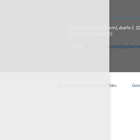
REDAKCE
Radnická 29/1 (přízemí, dveře č. 1
594 13 Velké Meziříčí
e-mail:
velkomeziricsko@velkemez
© Copyright 2026 Velkomeziříčsko
Úvo