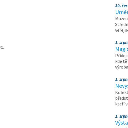
30. čer
Umění
Muzeum
Středn
veřejn
1. srpn
 01
Magi
Přidej
kde tě
výrob
1. srpn
Nevy
Kolekt
předst
kteří 
1. srpn
Výst