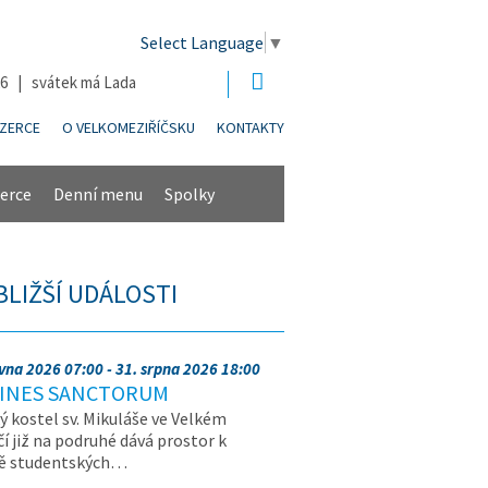
Select Language
▼
26 | svátek má Lada
NZERCE
O VELKOMEZIŘÍČSKU
KONTAKTY
erce
Denní menu
Spolky
BLIŽŠÍ UDÁLOSTI
rvna 2026 07:00 - 31. srpna 2026 18:00
INES SANCTORUM
ý kostel sv. Mikuláše ve Velkém
čí již na podruhé dává prostor k
vě studentských…