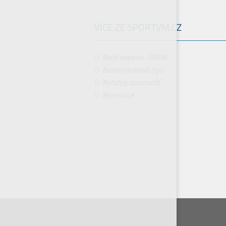
VÍCE ZE SPORTVM.CZ
Malá kopaná - MKVM
Badmintonová liga
Katalog sportovišť
Rezervace