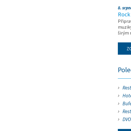
8. srp
Rock 
Připra
muziky
širým
Z
Pol
Res
Hote
Buf
Res
DVO