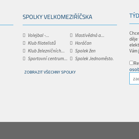
TÝD
SPOLKY VELKOMEZIŘÍČSKA
Chce
Volejbal -...
Vlastivědná a...
děje
Klub filatelistů
Horáčan
elek
Klub železničních...
Spolek žen
Vám 
Sportovní centrum...
Spolek Jednoměsto.
Re
osob
ZOBRAZIT VŠECHNY SPOLKY