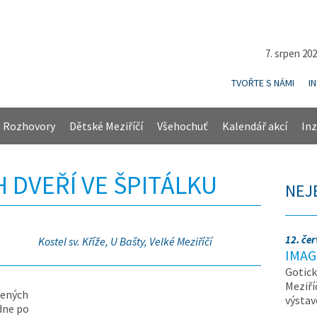
7. srpen 20
TVOŘTE S NÁMI
I
Rozhovory
Dětské Meziříčí
Všehochuť
Kalendář akcí
Inz
 DVEŘÍ VE ŠPITÁLKU
NEJ
12. če
Kostel sv. Kříže, U Bašty, Velké Meziříčí
IMAG
Gotick
Meziří
řených
výsta
edne po