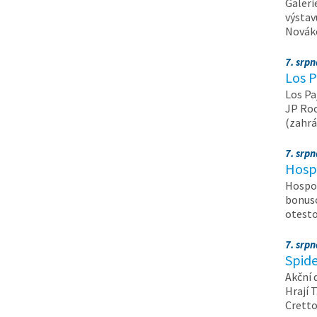
Galeri
výstav
Nováko
7. srp
Los P
Los Pa
JP Roc
(zahrá
7. srp
Hosp
Hospod
bonuso
otest
7. srp
Spide
Akční 
Hrají T
Crett