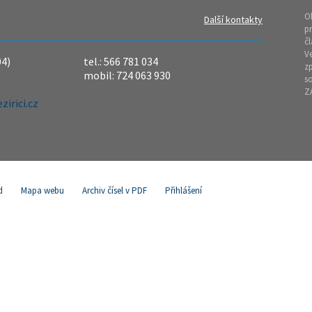
O
Další kontakty
pr
čl
Ve
04)
tel.: 566 781 034
z
mobil: 724 063 930
so
Z
irici.cz
d
Mapa webu
Archiv čísel v PDF
Přihlášení