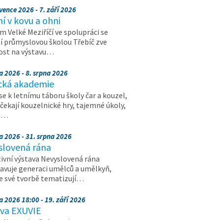
vence 2026 - 7. září 2026
 v kovu a ohni
 Velké Meziříčí ve spolupráci se
í průmyslovou školou Třebíč zve
ost na výstavu…
a 2026 - 8. srpna 2026
cká akademie
 se k letnímu táboru školy čar a kouzel,
 čekají kouzelnické hry, tajemné úkoly,
a…
a 2026 - 31. srpna 2026
slovená rána
ivní výstava Nevyslovená rána
avuje generaci umělců a umělkyň,
ve své tvorbě tematizují…
a 2026 18:00 - 19. září 2026
ava EXUVIE