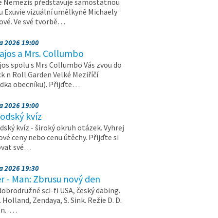
e Nemezis představuje samostatnou
u Exuvie vizuální umělkyně Michaely
vé. Ve své tvorbě…
na 2026 19:00
ajos a Mrs. Collumbo
jos spolu s Mrs Collumbo Vás zvou do
k n Roll Garden Velké Meziříčí
dka obecníku). Přijďte…
na 2026 19:00
odský kvíz
ský kvíz - široký okruh otázek. Vyhrej
vé ceny nebo cenu útěchy. Přijďte si
ovat své…
na 2026 19:30
r - Man: Zbrusu nový den
dobrodružné sci-fi USA, český dabing.
. Holland, Zendaya, S. Sink. Režie D. D.
on. …