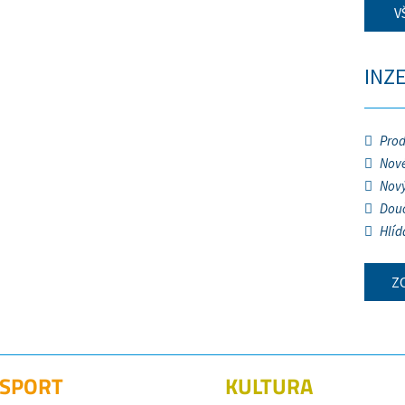
V
INZ
Prod
Nové
Nový
Douč
Hlíd
Z
SPORT
KULTURA