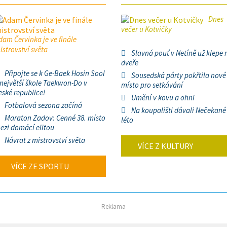
Dnes
večer u Kotvičky
dam Červinka je ve finále
istrovství světa
Slavná pouť v Netíně už klepe 
dveře
Připojte se k Ge-Baek Hosin Sool
Sousedská párty pokřtila nové
 největší škole Taekwon-Do v
místo pro setkávání
eské republice!
Umění v kovu a ohni
Fotbalová sezona začíná
Na koupališti dávali Nečekané
Maraton Zadov: Cenné 38. místo
léto
ezi domácí elitou
Návrat z mistrovství světa
VÍCE Z KULTURY
VÍCE ZE SPORTU
Reklama