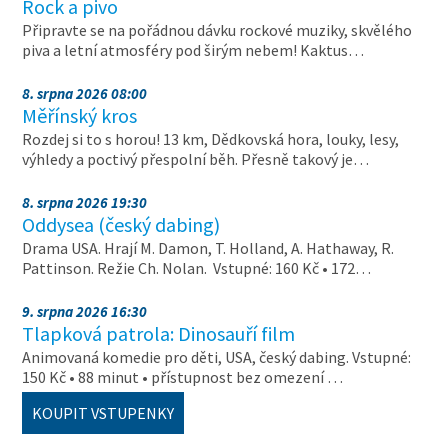
Rock a pivo
Připravte se na pořádnou dávku rockové muziky, skvělého
piva a letní atmosféry pod širým nebem! Kaktus…
8. srpna 2026 08:00
Měřínský kros
Rozdej si to s horou! 13 km, Dědkovská hora, louky, lesy,
výhledy a poctivý přespolní běh. Přesně takový je…
8. srpna 2026 19:30
Oddysea (český dabing)
Drama USA. Hrají M. Damon, T. Holland, A. Hathaway, R.
Pattinson. Režie Ch. Nolan. Vstupné: 160 Kč • 172…
9. srpna 2026 16:30
Tlapková patrola: Dinosauří film
Animovaná komedie pro děti, USA, český dabing. Vstupné:
150 Kč • 88 minut • přístupnost bez omezení …
KOUPIT VSTUPENKY