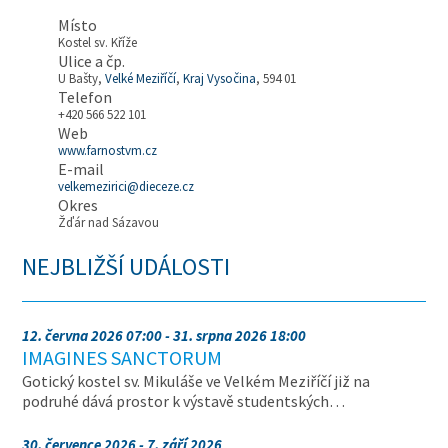
Místo
Kostel sv. Kříže
Ulice a čp.
U Bašty,
Velké Meziříčí
,
Kraj Vysočina
, 594 01
Telefon
+420 566 522 101
Web
www.farnostvm.cz
E-mail
velkemezirici@dieceze.cz
Okres
Žďár nad Sázavou
NEJBLIŽŠÍ UDÁLOSTI
12. června 2026 07:00 - 31. srpna 2026 18:00
IMAGINES SANCTORUM
Gotický kostel sv. Mikuláše ve Velkém Meziříčí již na
podruhé dává prostor k výstavě studentských…
30. července 2026 - 7. září 2026