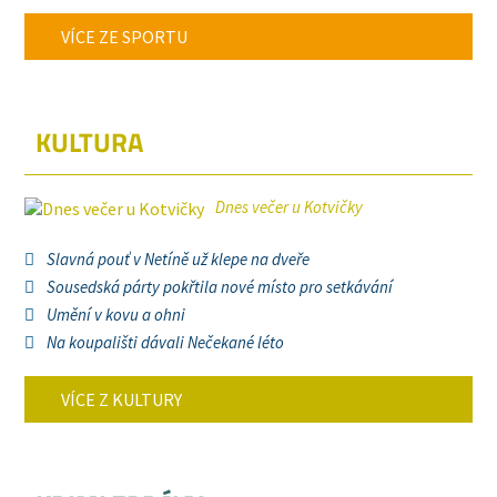
VÍCE ZE SPORTU
KULTURA
Dnes večer u Kotvičky
Slavná pouť v Netíně už klepe na dveře
Sousedská párty pokřtila nové místo pro setkávání
Umění v kovu a ohni
Na koupališti dávali Nečekané léto
VÍCE Z KULTURY