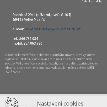
Další kontakty
Radnická 29/1 (přízemí, dveře č. 104)
594 13 Velké Meziříčí
e-mail:
velkomeziricsko@velkemezirici.cz
tel.: 566 781 034
mobil: 724 063 930
Obsah Velkomeziříčska je chráněn autorským právem, které vykonává
vydavatel. Jakékoliv užití článků a fotografií z tištěné či elektronické
podoby Velkomeziříčska včetně převzetí, šíření či dalšího zpřístupňování
obsahu je bez písemného souhlasu vydavatele – město Velké Meziříčí –
ZAKÁZÁNO.
Nastavení cookies
© Copyright 2026 Velkomeziříčsko