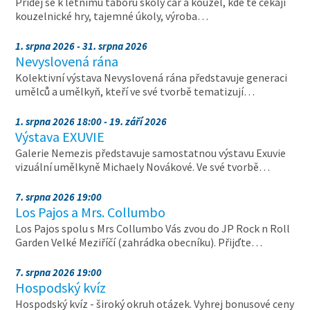
Přidej se k letnímu táboru školy čar a kouzel, kde tě čekají
kouzelnické hry, tajemné úkoly, výroba…
1. srpna 2026 - 31. srpna 2026
Nevyslovená rána
Kolektivní výstava Nevyslovená rána představuje generaci
umělců a umělkyň, kteří ve své tvorbě tematizují…
1. srpna 2026 18:00 - 19. září 2026
Výstava EXUVIE
Galerie Nemezis představuje samostatnou výstavu Exuvie
vizuální umělkyně Michaely Novákové. Ve své tvorbě…
7. srpna 2026 19:00
Los Pajos a Mrs. Collumbo
Los Pajos spolu s Mrs Collumbo Vás zvou do JP Rock n Roll
Garden Velké Meziříčí (zahrádka obecníku). Přijďte…
7. srpna 2026 19:00
Hospodský kvíz
Hospodský kvíz - široký okruh otázek. Vyhrej bonusové ceny