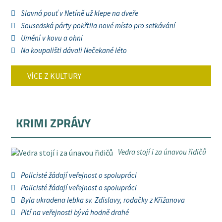
Slavná pouť v Netíně už klepe na dveře
Sousedská párty pokřtila nové místo pro setkávání
Umění v kovu a ohni
Na koupališti dávali Nečekané léto
VÍCE Z KULTURY
KRIMI ZPRÁVY
Vedra stojí i za únavou řidičů
Policisté žádají veřejnost o spolupráci
Policisté žádají veřejnost o spolupráci
Byla ukradena lebka sv. Zdislavy, rodačky z Křižanova
Pití na veřejnosti bývá hodně drahé