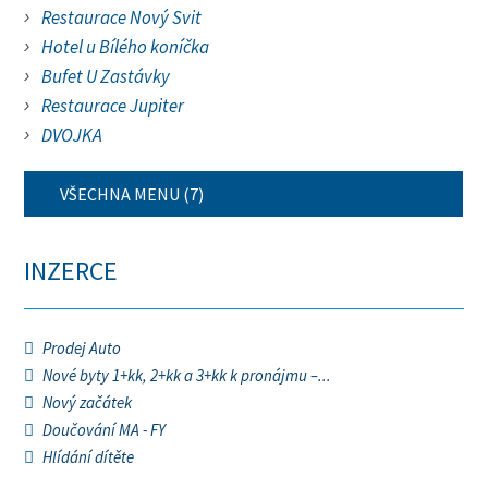
Restaurace Nový Svit
Hotel u Bílého koníčka
Bufet U Zastávky
Restaurace Jupiter
DVOJKA
VŠECHNA MENU (7)
INZERCE
Prodej Auto
Nové byty 1+kk, 2+kk a 3+kk k pronájmu –...
Nový začátek
Doučování MA - FY
Hlídání dítěte