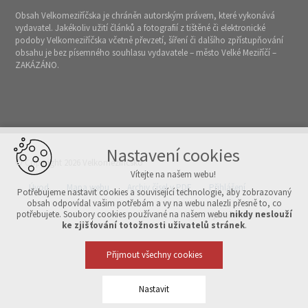
Obsah Velkomeziříčska je chráněn autorským právem, které vykonává
vydavatel. Jakékoliv užití článků a fotografií z tištěné či elektronické
podoby Velkomeziříčska včetně převzetí, šíření či dalšího zpřístupňování
obsahu je bez písemného souhlasu vydavatele – město Velké Meziříčí –
ZAKÁZÁNO.
Nastavení cookies
© Copyright 2026 Velkomeziříčsko
Vítejte na našem webu!
Úvod
Mapa webu
Archiv čísel v PDF
Přihlášení
Potřebujeme nastavit cookies a související technologie, aby zobrazovaný
obsah odpovídal vašim potřebám a vy na webu nalezli přesně to, co
potřebujete. Soubory cookies používané na našem webu
nikdy neslouží
Vytvořeno v xart.cz
ke zjišťování totožnosti uživatelů stránek
.
Přijmout všechny cookies
Nastavit