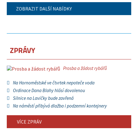
ZOBRAZIT DALŠÍ NABÍDKY
ZPRÁVY
Prosba a žádost rybářů
Na Hornoměstské ve čtvrtek nepoteče voda
Ordinace Dana Blahy hlásí dovolenou
Silnice na Lavičky bude zavřená
Na náměstí přibývá dlažba i podzemní kontejnery
VÍCE ZPRÁV