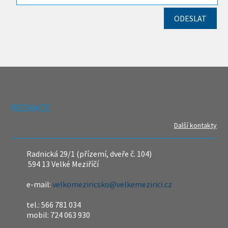
REDAKCE
Další kontakty
Radnická 29/1 (přízemí, dveře č. 104)
594 13 Velké Meziříčí
e-mail:
velkomeziricsko@velkemezirici.cz
tel.: 566 781 034
mobil: 724 063 930