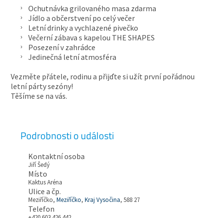
Ochutnávka grilovaného masa zdarma
Jídlo a občerstvení po celý večer
Letní drinky a vychlazené pivečko
Večerní zábava s kapelou THE SHAPES
Posezení v zahrádce
Jedinečná letní atmosféra
Vezměte přátele, rodinu a přijďte si užít první pořádnou
letní párty sezóny!
Těšíme se na vás.
Podrobnosti o události
Kontaktní osoba
Jiří Šedý
Místo
Kaktus Aréna
Ulice a čp.
Meziříčko,
Meziříčko
,
Kraj Vysočina
, 588 27
Telefon
+420 603 426 442