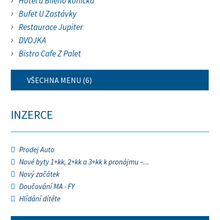
Hotel u Bílého koníčka
Bufet U Zastávky
Restaurace Jupiter
DVOJKA
Bistro Cafe Z Palet
VŠECHNA MENU (6)
INZERCE
Prodej Auto
Nové byty 1+kk, 2+kk a 3+kk k pronájmu –...
Nový začátek
Doučování MA - FY
Hlídání dítěte