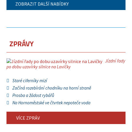
ZOBRAZIT DALŠÍ NABÍDKY
ZPRÁVY
Jízdní řady
po dobu uzavírky silnice na Lavičky
Staré ciferníky mizí
Začíná rozebírání chodníku na horní straně
Prosba a žádost rybářů
Na Hornoměstské ve čtvrtek nepoteče voda
VÍCE ZPRÁV