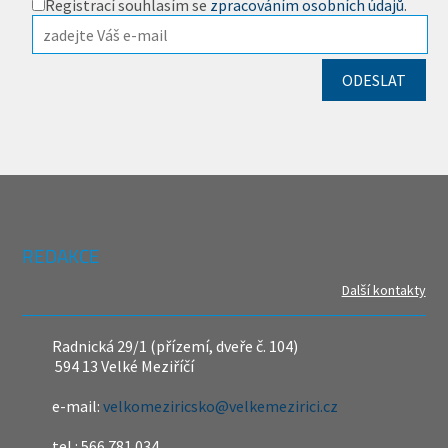
Registrací souhlasím se
zpracováním osobních údajů
.
REDAKCE
Další kontakty
Radnická 29/1 (přízemí, dveře č. 104)
594 13 Velké Meziříčí
e-mail:
velkomeziricsko@velkemezirici.cz
tel.: 566 781 034