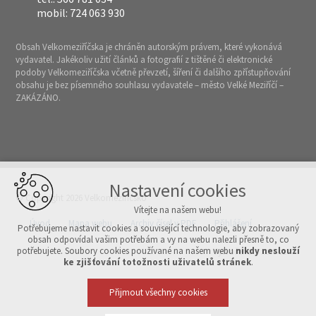
mobil: 724 063 930
Obsah Velkomeziříčska je chráněn autorským právem, které vykonává
vydavatel. Jakékoliv užití článků a fotografií z tištěné či elektronické
podoby Velkomeziříčska včetně převzetí, šíření či dalšího zpřístupňování
obsahu je bez písemného souhlasu vydavatele – město Velké Meziříčí –
ZAKÁZÁNO.
Nastavení cookies
© Copyright 2026 Velkomeziříčsko
Vítejte na našem webu!
Úvod
Mapa webu
Archiv čísel v PDF
Přihlášení
Potřebujeme nastavit cookies a související technologie, aby zobrazovaný
obsah odpovídal vašim potřebám a vy na webu nalezli přesně to, co
potřebujete. Soubory cookies používané na našem webu
nikdy neslouží
Vytvořeno v xart.cz
ke zjišťování totožnosti uživatelů stránek
.
Přijmout všechny cookies