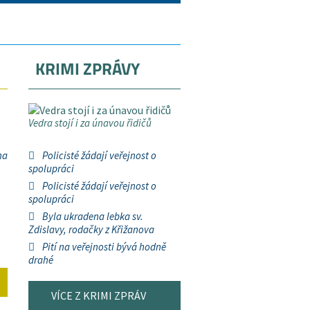
KRIMI ZPRÁVY
Vedra stojí i za únavou řidičů
na
Policisté žádají veřejnost o
spolupráci
Policisté žádají veřejnost o
spolupráci
Byla ukradena lebka sv.
Zdislavy, rodačky z Křižanova
Pití na veřejnosti bývá hodně
drahé
VÍCE Z KRIMI ZPRÁV