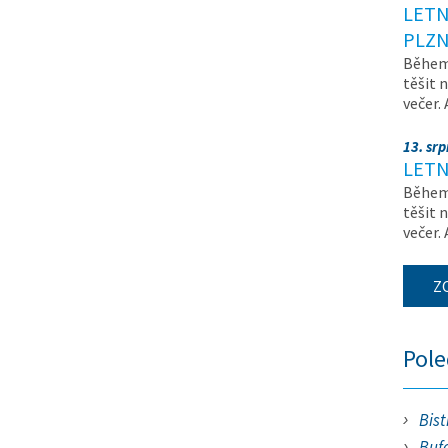
LETN
PLZN
Během 
těšit 
večer.
13. sr
LETN
Během 
těšit 
večer.
Z
Pol
Bist
Bufe