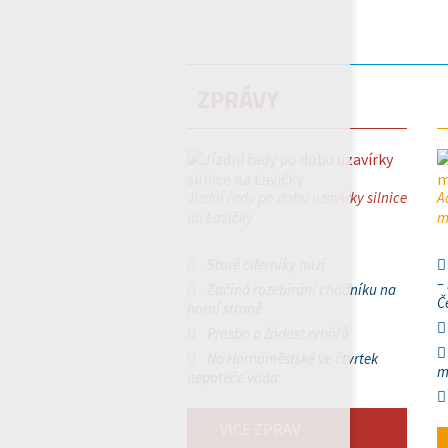
ZPRÁVY
Jízdní řady po dobu uzavírky silnice
A
na Lavičky
m
Staré ciferníky mizí
–
Začíná rozebírání chodníku na
Č
horní straně
Prosba a žádost rybářů
Na Hornoměstské ve čtvrtek
m
nepoteče voda
VÍCE ZPRÁV