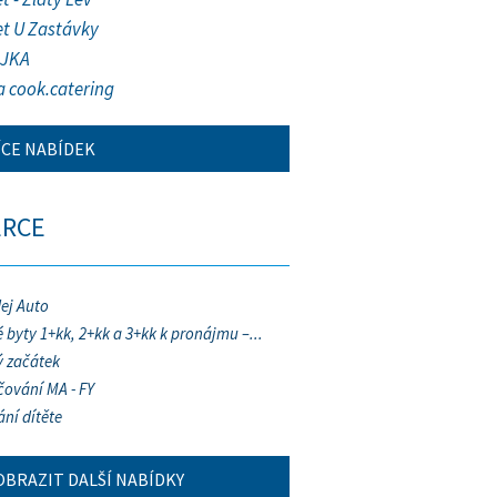
et U Zastávky
JKA
a cook.catering
ÍCE NABÍDEK
ERCE
ej Auto
 byty 1+kk, 2+kk a 3+kk k pronájmu –...
 začátek
ování MA - FY
ání dítěte
OBRAZIT DALŠÍ NABÍDKY