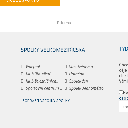
VÍCE ZE SPORTU
Reklama
TÝD
SPOLKY VELKOMEZIŘÍČSKA
Chce
Volejbal -...
Vlastivědná a...
děje
Klub filatelistů
Horáčan
elek
Klub železničních...
Spolek žen
Vám 
Sportovní centrum...
Spolek Jednoměsto.
Re
osob
ZOBRAZIT VŠECHNY SPOLKY