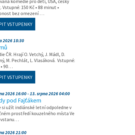
aná komedie pro děti, USA, český
. Vstupné: 150 Kč • 88 minut •
upnost bez omezení …
PIT VSTUPENKY
na 2026 18:30
amů
e ČR. Hrají O. Vetchý, J. Mádl, D.
ý, M. Pechlát, L. Vlasáková. Vstupné:
 • 90…
PIT VSTUPENKY
pna 2026 16:00 - 13. srpna 2026 04:00
dy pod Fajťákem
e si užít indiánské letní odpoledne v
čném prostředí kouzelného místa Ve
, vstanu…
pna 2026 21:00