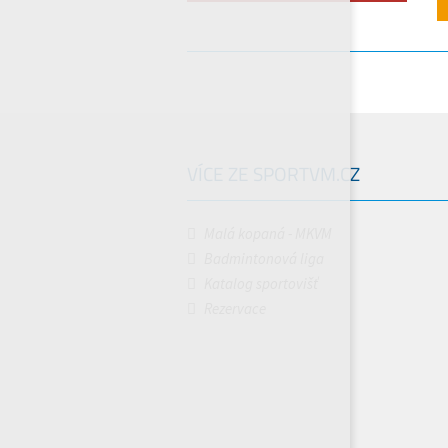
VÍCE ZE SPORTVM.CZ
Malá kopaná - MKVM
Badmintonová liga
Katalog sportovišť
Rezervace