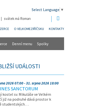
Select Language
▼
6 | svátek má Roman
NZERCE
O VELKOMEZIŘÍČSKU
KONTAKTY
erce
Denní menu
Spolky
BLIŽŠÍ UDÁLOSTI
rvna 2026 07:00 - 31. srpna 2026 18:00
INES SANCTORUM
ý kostel sv. Mikuláše ve Velkém
čí již na podruhé dává prostor k
vě studentských…