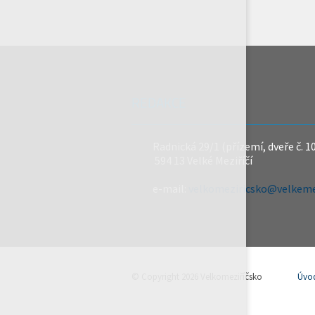
REDAKCE
Radnická 29/1 (přízemí, dveře č. 1
594 13 Velké Meziříčí
e-mail:
velkomeziricsko@velkemez
© Copyright 2026 Velkomeziříčsko
Úvo