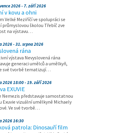
vence 2026 - 7. září 2026
 v kovu a ohni
 Velké Meziříčí ve spolupráci se
í průmyslovou školou Třebíč zve
ost na výstavu…
a 2026 - 31. srpna 2026
slovená rána
ivní výstava Nevyslovená rána
avuje generaci umělců a umělkyň,
ve své tvorbě tematizují…
a 2026 18:00 - 19. září 2026
ava EXUVIE
e Nemezis představuje samostatnou
u Exuvie vizuální umělkyně Michaely
vé. Ve své tvorbě…
na 2026 16:30
ová patrola: Dinosauří film