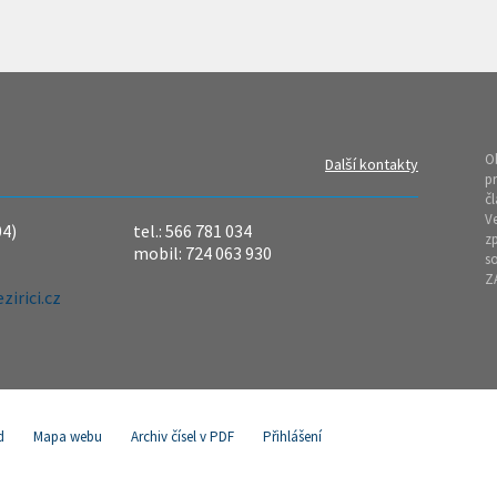
O
Další kontakty
pr
čl
Ve
04)
tel.: 566 781 034
z
mobil: 724 063 930
so
Z
irici.cz
d
Mapa webu
Archiv čísel v PDF
Přihlášení