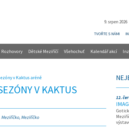
9. srpen 202
TVOŘTE S NÁMI
I
Rozhovory
Dětské Meziříčí
Všehochuť
Kalendář akcí
Inz
NEJ
sezóny v Kaktus aréně
 SEZÓNY V KAKTUS
12. če
IMAG
Gotick
Meziří
 Meziříčko, Meziříčko
výsta