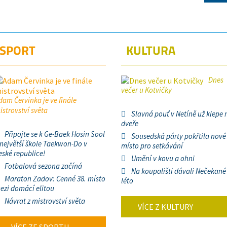
SPORT
KULTURA
Dnes
večer u Kotvičky
dam Červinka je ve finále
istrovství světa
Slavná pouť v Netíně už klepe 
dveře
Připojte se k Ge-Baek Hosin Sool
Sousedská párty pokřtila nové
 největší škole Taekwon-Do v
místo pro setkávání
eské republice!
Umění v kovu a ohni
Fotbalová sezona začíná
Na koupališti dávali Nečekané
Maraton Zadov: Cenné 38. místo
léto
ezi domácí elitou
Návrat z mistrovství světa
VÍCE Z KULTURY