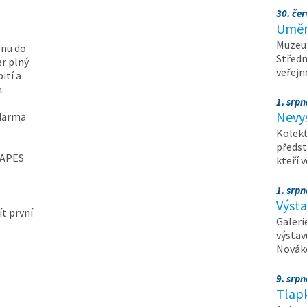
30. čer
Umění
Muzeum
ónu do
Středn
er plný
veřejn
ití a
.
1. srpn
Nevy
darma
Kolekt
o
předst
HAPES
kteří 
1. srpn
Výst
ít první
Galeri
výstav
Nováko
9. srp
Tlapk