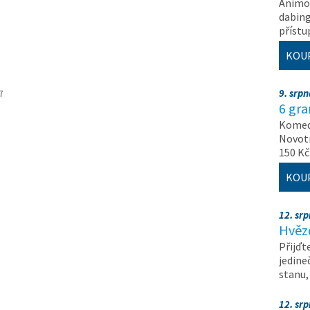
Animov
dabing
příst
KOU
9. srp
7
6 gr
Komedi
Novotn
150 Kč
KOU
12. sr
Hvěz
Přijďt
jedine
stanu
12. sr