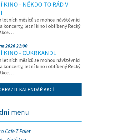
Í KINO - NĚKDO TO RÁD V
I
letních měsíců se mohou návštěvníci
na koncerty, letní kino i oblíbený Řecký
 Akce…
pna 2026 21:00
Í KINO - CUKRKANDL
letních měsíců se mohou návštěvníci
na koncerty, letní kino i oblíbený Řecký
 Akce…
OBRAZIT KALENDÁŘ AKCÍ
ední menu
ro Cafe Z Palet
t - Zlatý Lev