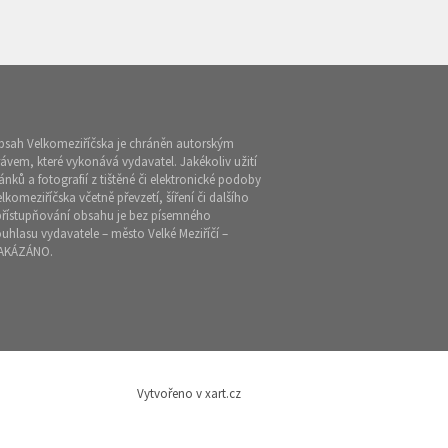
bsah Velkomeziříčska je chráněn autorským
ávem, které vykonává vydavatel. Jakékoliv užití
ánků a fotografií z tištěné či elektronické podoby
lkomeziříčska včetně převzetí, šíření či dalšího
přístupňování obsahu je bez písemného
uhlasu vydavatele – město Velké Meziříčí –
AKÁZÁNO.
Vytvořeno v xart.cz