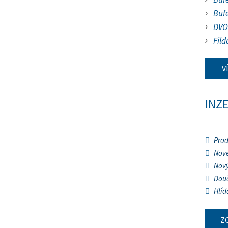
Buf
DVO
Fild
V
INZ
Prod
Nové
Nový
Douč
Hlíd
Z