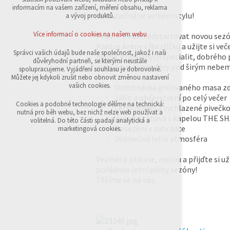
přihlášení, volby jazyka, apod.
informacím na vašem zařízení, měření obsahu, reklama
Léto začíná ve velkém stylu!
a vývoj produktů.
Volitelná cookies
analytická pro anonymizované vyhodnocení
Více informací o cookies na našem webu
Přijďte s námi odstartovat novou sez
návštěvnosti
Kaktus Arény v Mezříčku a užijte si več
marketingová cookies (Google,Sklik)
Správci vašich údajů bude naše společnost, jakož i naši
hudby, grilovaných specialit, dobrého p
důvěryhodní partneři, se kterými neustále
pohodové atmosféry pod širým nebem
Více informací o cookies na našem webu
spolupracujeme. Vyjádření souhlasu je dobrovolné.
Můžete jej kdykoli zrušit nebo obnovit změnou nastavení
vašich cookies.
Ochutnávka grilovaného masa z
Jídlo a občerstvení po celý večer
Přijmout všechny cookies
Cookies a podobné technologie dělíme na technická:
Letní drinky a vychlazené pivečk
nutná pro běh webu, bez nichž nelze web používat a
Večerní zábava s kapelou THE S
volitelná. Do této části spadají analytická a
Odmítnout vše
Posezení v zahrádce
marketingová cookies.
Jedinečná letní atmosféra
Vezměte přátele, rodinu a přijďte si už
pořádnou letní párty sezóny!
Těšíme se na vás.