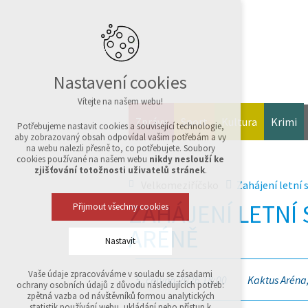
Nastavení cookies
Vítejte na našem webu!
Zprávy
Sport
Kultura
Krimi
Potřebujeme nastavit cookies a související technologie,
aby zobrazovaný obsah odpovídal vašim potřebám a vy
na webu nalezli přesně to, co potřebujete. Soubory
cookies používané na našem webu
nikdy neslouží ke
zjišťování totožnosti uživatelů stránek
.
Velkomeziříčsko
Zahájení letní 
ZAHÁJENÍ LETNÍ
Přijmout všechny cookies
ARÉNĚ
Nastavit
Vaše údaje zpracováváme v souladu se zásadami
5. června 2026 18:00
Kaktus Aréna,
Technická cookies
ochrany osobních údajů z důvodu následujících potřeb:
nutná pro provozování webu
zpětná vazba od návštěvníků formou analytických
udržení kontextu stránek (session): případná
statistik používání webu, ukládání nebo přístup k