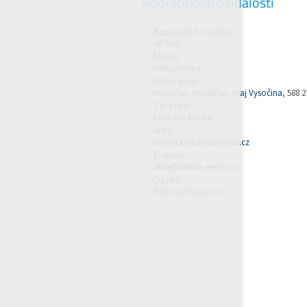
Podrobnosti o události
Kontaktní osoba
Jiří Šedý
Místo
Kaktus Aréna
Ulice a čp.
Meziříčko,
Meziříčko
,
Kraj Vysočina
, 588 2
Telefon
+420 603 426 442
Web
meziricko.kaktus-arena.cz
E-mail
akce@kaktus-arena.cz
Okres
Žďár nad Sázavou