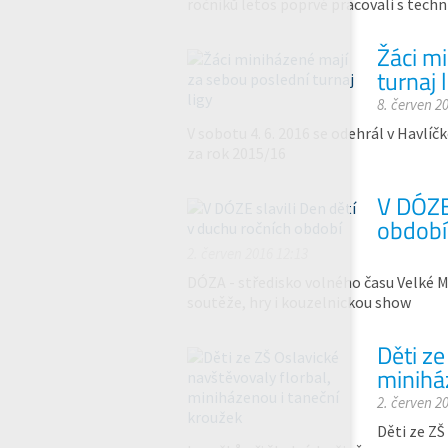
ročníků letos poprvé pracovali s tec
Žáci m
turnaj 
8. červen 2
V sobotu 4. 6. 2016 se odehrál v Havlí
za rok 2015/16
V DÓZE 
období
2. červen 2016 12:13
DÓZA - středisko volného času Velké Mez
soutěže, hry i kouzelnickou show
Děti ze
minihá
2. červen 2
Děti ze ZŠ