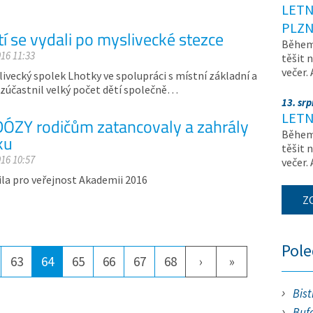
LETN
PLZN
í se vydali po myslivecké stezce
Během 
016 11:33
těšit 
večer.
livecký spolek Lhotky ve spolupráci s místní základní a
 zúčastnil velký počet dětí společně…
13. sr
LETN
 DÓZY rodičům zatancovaly a zahrály
Během 
ku
těšit 
016 10:57
večer.
ila pro veřejnost Akademii 2016
Z
Pol
63
64
65
66
67
68
›
»
Bist
Bufe