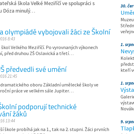
ateřská škola Velké Meziříčí ve spolupráci s
30. čer
su Dóza minulý…
Umění
Muzeum
Středn
a olympiádě vybojovali žáci ze Školní
veřejn
2016 8:43
1. srpn
 škol Velkého Meziříčí. Po vyrovnaných výkonech
Nevy
í, před druhou ZŠ Oslavická a třetí…
Kolekt
předst
UŠ předvedli své umění
kteří 
2016 21:45
1. srpn
ě-dramatického oboru Základní umělecké školy ve
Výst
 roční práce ve velkém sále Jupiter…
Galeri
výstav
Školní podporují technické
Nováko
vání žáků
016 13:44
9. srp
Tlapk
škole probíhá jak na 1., tak na 2. stupni. Žáci prvních