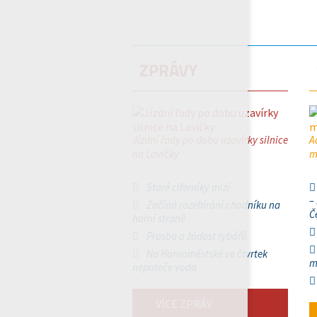
ZPRÁVY
Jízdní řady po dobu uzavírky silnice
A
na Lavičky
m
Staré ciferníky mizí
–
Začíná rozebírání chodníku na
Č
horní straně
Prosba a žádost rybářů
Na Hornoměstské ve čtvrtek
m
nepoteče voda
VÍCE ZPRÁV