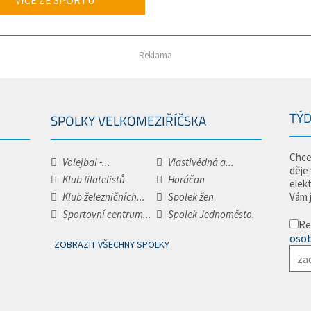
VÍCE ZE SPORTU
Reklama
TÝD
SPOLKY VELKOMEZIŘÍČSKA
Chce
Volejbal -...
Vlastivědná a...
děje
Klub filatelistů
Horáčan
elek
Klub železničních...
Spolek žen
Vám 
Sportovní centrum...
Spolek Jednoměsto.
Re
osob
ZOBRAZIT VŠECHNY SPOLKY