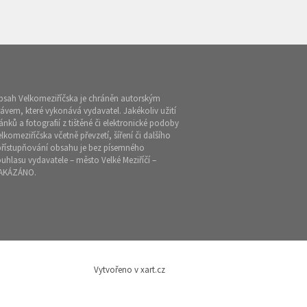
bsah Velkomeziříčska je chráněn autorským
ávem, které vykonává vydavatel. Jakékoliv užití
ánků a fotografií z tištěné či elektronické podoby
lkomeziříčska včetně převzetí, šíření či dalšího
přístupňování obsahu je bez písemného
uhlasu vydavatele – město Velké Meziříčí –
AKÁZÁNO.
Vytvořeno v xart.cz