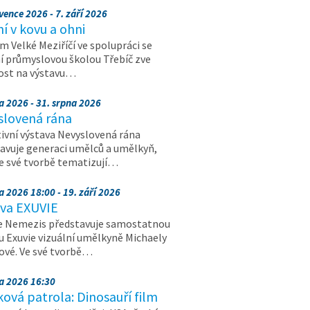
vence 2026 - 7. září 2026
 v kovu a ohni
 Velké Meziříčí ve spolupráci se
í průmyslovou školou Třebíč zve
ost na výstavu…
a 2026 - 31. srpna 2026
slovená rána
ivní výstava Nevyslovená rána
avuje generaci umělců a umělkyň,
ve své tvorbě tematizují…
a 2026 18:00 - 19. září 2026
ava EXUVIE
e Nemezis představuje samostatnou
u Exuvie vizuální umělkyně Michaely
vé. Ve své tvorbě…
na 2026 16:30
ová patrola: Dinosauří film