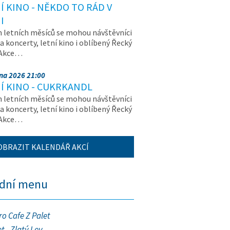
Í KINO - NĚKDO TO RÁD V
I
letních měsíců se mohou návštěvníci
na koncerty, letní kino i oblíbený Řecký
 Akce…
pna 2026 21:00
Í KINO - CUKRKANDL
letních měsíců se mohou návštěvníci
na koncerty, letní kino i oblíbený Řecký
 Akce…
OBRAZIT KALENDÁŘ AKCÍ
ední menu
ro Cafe Z Palet
t - Zlatý Lev