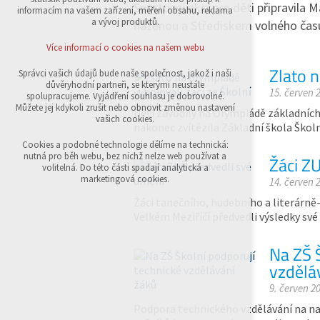
Sportovní akci pro děti připravila M
přihlášení, volby jazyka, apod.
informacím na vašem zařízení, měření obsahu, reklama
a vývoj produktů.
házenou a Střediskem volného ča
Volitelná cookies
analytická pro anonymizované vyhodnocení
Více informací o cookies na našem webu
návštěvnosti
marketingová cookies (Google,Sklik)
Zlato n
Správci vašich údajů bude naše společnost, jakož i naši
důvěryhodní partneři, se kterými neustále
15. červen 
Více informací o cookies na našem webu
spolupracujeme. Vyjádření souhlasu je dobrovolné.
Můžete jej kdykoli zrušit nebo obnovit změnou nastavení
Děti závodily na Olympiádě základních
vašich cookies.
nakonec zvítězila Základní škola Školn
Přijmout všechny cookies
Cookies a podobné technologie dělíme na technická:
nutná pro běh webu, bez nichž nelze web používat a
Žáci Z
volitelná. Do této části spadají analytická a
Odmítnout vše
marketingová cookies.
14. červen 
Žáci tanečního, hudebního a literárn
Velkém Meziříčí předvedli výsledky své
Na ZŠ 
vzdělá
9. červen 2
Podpora technického vzdělávání na naší 