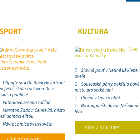
SPORT
KULTURA
Dnes
večer u Kotvičky
dam Červinka je ve finále
istrovství světa
Slavná pouť v Netíně už klepe 
dveře
Připojte se k Ge-Baek Hosin Sool
Sousedská párty pokřtila nové
 největší škole Taekwon-Do v
místo pro setkávání
eské republice!
Umění v kovu a ohni
Fotbalová sezona začíná
Na koupališti dávali Nečekané
Maraton Zadov: Cenné 38. místo
léto
ezi domácí elitou
Návrat z mistrovství světa
VÍCE Z KULTURY