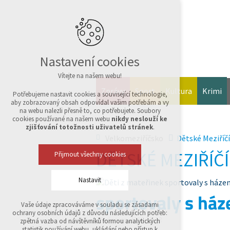
Nastavení cookies
Vítejte na našem webu!
Zprávy
Sport
Kultura
Krimi
Potřebujeme nastavit cookies a související technologie,
aby zobrazovaný obsah odpovídal vašim potřebám a vy
na webu nalezli přesně to, co potřebujete. Soubory
cookies používané na našem webu
nikdy neslouží ke
zjišťování totožnosti uživatelů stránek
.
Velkomeziříčsko
Dětské Meziříčí
DĚTSKÉ MEZIŘÍČÍ
Přijmout všechny cookies
Nastavit
sportovaly s ház
Vaše údaje zpracováváme v souladu se zásadami
Technická cookies
ochrany osobních údajů z důvodu následujících potřeb:
nutná pro provozování webu
15. červen 2016 15:23
zpětná vazba od návštěvníků formou analytických
udržení kontextu stránek (session): případná
statistik používání webu, ukládání nebo přístup k