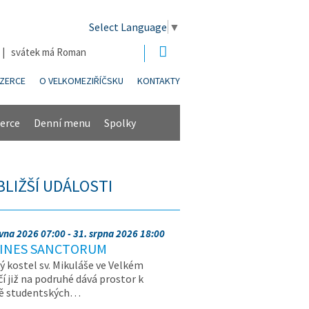
Select Language
▼
6 | svátek má Roman
NZERCE
O VELKOMEZIŘÍČSKU
KONTAKTY
erce
Denní menu
Spolky
BLIŽŠÍ UDÁLOSTI
rvna 2026 07:00 - 31. srpna 2026 18:00
INES SANCTORUM
ý kostel sv. Mikuláše ve Velkém
čí již na podruhé dává prostor k
vě studentských…