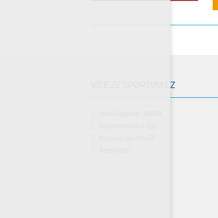
VÍCE ZE SPORTVM.CZ
Malá kopaná - MKVM
Badmintonová liga
Katalog sportovišť
Rezervace