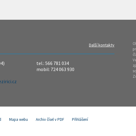
O
Další kontakty
pr
čl
Ve
04)
tel.: 566 781 034
z
mobil: 724 063 930
so
Z
irici.cz
d
Mapa webu
Archiv čísel v PDF
Přihlášení