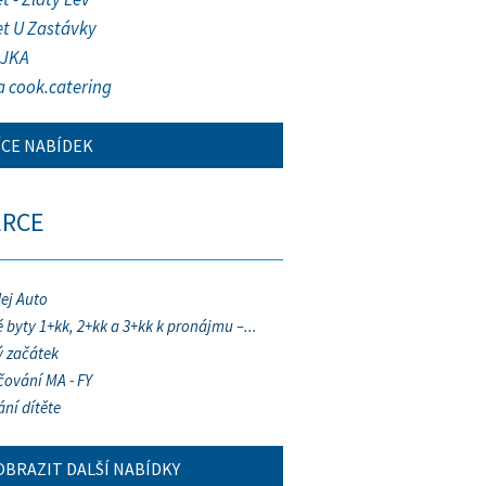
et U Zastávky
JKA
a cook.catering
ÍCE NABÍDEK
ERCE
ej Auto
 byty 1+kk, 2+kk a 3+kk k pronájmu –...
 začátek
ování MA - FY
ání dítěte
OBRAZIT DALŠÍ NABÍDKY