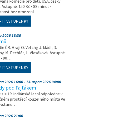
aná komedie pro děti, USA, český
. Vstupné: 150 Kč • 88 minut •
upnost bez omezení …
PIT VSTUPENKY
na 2026 18:30
amů
e ČR. Hrají O. Vetchý, J. Mádl, D.
ý, M. Pechlát, L. Vlasáková. Vstupné:
 • 90…
PIT VSTUPENKY
pna 2026 16:00 - 13. srpna 2026 04:00
dy pod Fajťákem
e si užít indiánské letní odpoledne v
čném prostředí kouzelného místa Ve
, vstanu…
pna 2026 21:00