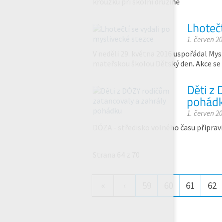
kroužků při školní družině
Lhotečt
1. červen 2
V neděli 29. května 2016 uspořádal Mys
mateřskou školou Dětský den. Akce se
Děti z
pohád
1. červen 2
DÓZA - středisko volného času připrav
Strana 64 z 70
«
‹
59
60
61
62