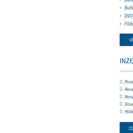
Buf
DVO
Fild
V
INZ
Prod
Nové
Nový
Douč
Hlíd
Z