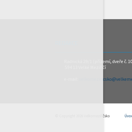
REDAKCE
Radnická 29/1 (přízemí, dveře č. 1
594 13 Velké Meziříčí
e-mail:
velkomeziricsko@velkemez
© Copyright 2026 Velkomeziříčsko
Úvo