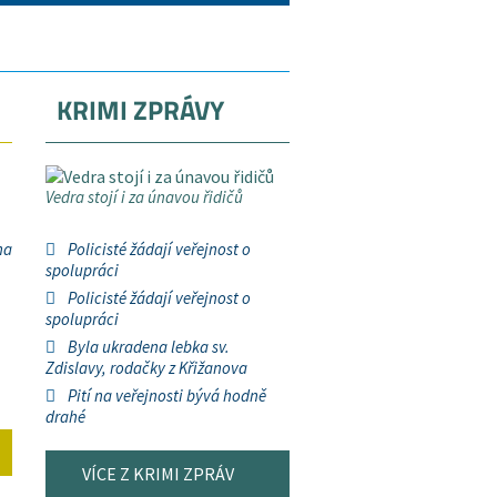
KRIMI ZPRÁVY
Vedra stojí i za únavou řidičů
na
Policisté žádají veřejnost o
spolupráci
Policisté žádají veřejnost o
spolupráci
Byla ukradena lebka sv.
Zdislavy, rodačky z Křižanova
Pití na veřejnosti bývá hodně
drahé
VÍCE Z KRIMI ZPRÁV