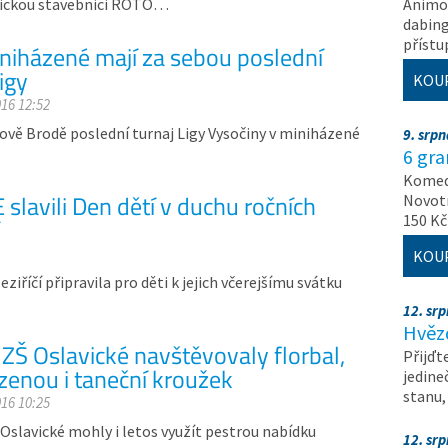
hnickou stavebnici ROTO…
Animov
dabing
příst
iniházené mají za sebou poslední
ligy
KOU
016 12:52
čkově Brodě poslední turnaj Ligy Vysočiny v miniházené
9. srp
6 gr
Komedi
slavili Den dětí v duchu ročních
Novotn
150 Kč
KOU
iříčí připravila pro děti k jejich včerejšímu svátku
12. sr
Hvěz
 ZŠ Oslavické navštěvovaly florbal,
Přijďt
zenou i taneční kroužek
jedine
stanu
016 10:25
 Oslavické mohly i letos využít pestrou nabídku
12. sr