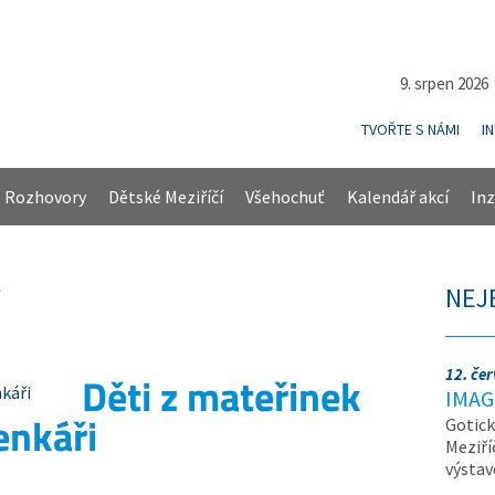
9. srpen 202
TVOŘTE S NÁMI
I
Rozhovory
Dětské Meziříčí
Všehochuť
Kalendář akcí
Inz
NEJ
12. če
Děti z mateřinek
IMAG
enkáři
Gotick
Meziří
výsta