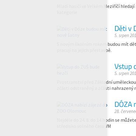
Mladí hasiči ve Velkém Meziříčí hledaj
kategorie
Děti v
5. srpen 20
S novým školním rokem budou mít děti 
pracují na jejich přestavbě.
Vstup 
5. srpen 20
Prostranství před Základní uměleckou
zčásti odstraněný a zčásti nahrazený
DÓZA n
28. červene
Nejdéle do 24. 8. do 14 hodin se můžet
středisko volného času VM