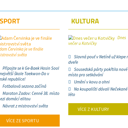
SPORT
KULTURA
Dnes
večer u Kotvičky
dam Červinka je ve finále
istrovství světa
Slavná pouť v Netíně už klepe 
dveře
Připojte se k Ge-Baek Hosin Sool
Sousedská párty pokřtila nové
 největší škole Taekwon-Do v
místo pro setkávání
eské republice!
Umění v kovu a ohni
Fotbalová sezona začíná
Na koupališti dávali Nečekané
Maraton Zadov: Cenné 38. místo
léto
ezi domácí elitou
Návrat z mistrovství světa
VÍCE Z KULTURY
VÍCE ZE SPORTU