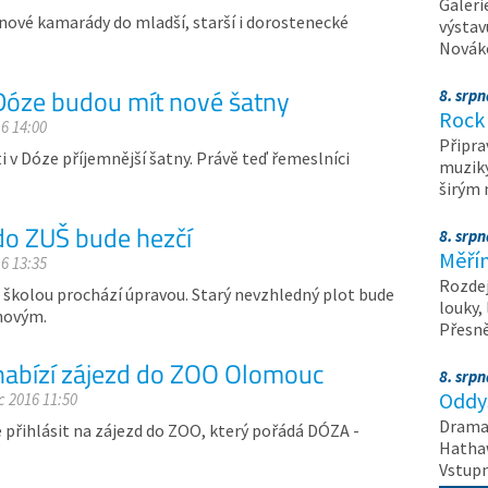
Galeri
í nové kamarády do mladší, starší i dorostenecké
výstav
Nováko
 Dóze budou mít nové šatny
8. srp
Rock 
16 14:00
Připra
v Dóze příjemnější šatny. Právě teď řemeslníci
muziky
širým
do ZUŠ bude hezčí
8. srp
Měřín
16 13:35
Rozdej
 školou prochází úpravou. Starý nevzhledný plot bude
louky,
 novým.
Přesn
abízí zájezd do ZOO Olomouc
8. srp
Oddys
c 2016 11:50
Drama 
e přihlásit na zájezd do ZOO, který pořádá DÓZA -
Hathaw
Vstupn