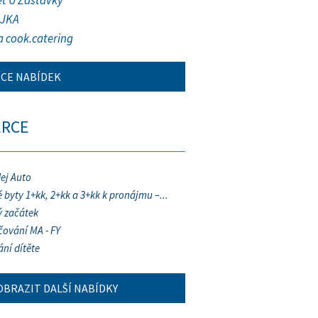
et U Zastávky
JKA
a cook.catering
ÍCE NABÍDEK
ERCE
ej Auto
 byty 1+kk, 2+kk a 3+kk k pronájmu –...
 začátek
ování MA - FY
ání dítěte
OBRAZIT DALŠÍ NABÍDKY