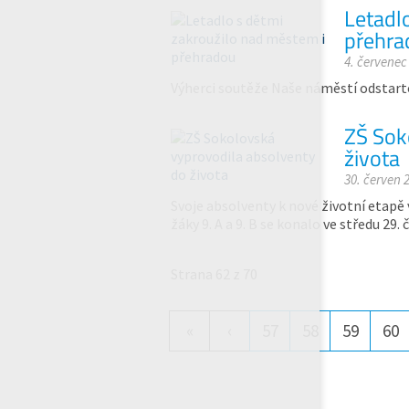
Letadl
přehra
4. červenec
Výherci soutěže Naše náměstí odstart
ZŠ Sok
života
30. červen 
Svoje absolventy k nové životní etapě 
žáky 9. A a 9. B se konalo ve středu 29.
Strana 62 z 70
«
‹
57
58
59
60