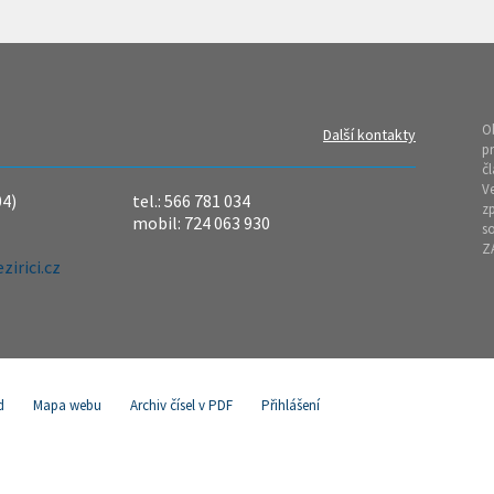
O
Další kontakty
pr
čl
Ve
04)
tel.: 566 781 034
z
mobil: 724 063 930
so
Z
irici.cz
d
Mapa webu
Archiv čísel v PDF
Přihlášení