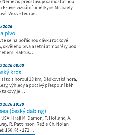
e Nemezis představuje samostatnou
u Exuvie vizuální umělkyně Michaely
vé. Ve své tvorbě…
na 2026
a pivo
vte se na pořádnou dávku rockové
, skvělého piva a letní atmosféry pod
 nebem! Kaktus…
na 2026 08:00
ský kros
 si to s horou! 13 km, Dědkovská hora,
 lesy, výhledy a poctivý přespolní běh.
ě takový je…
na 2026 19:30
ea (český dabing)
USA. Hrají M. Damon, T. Holland, A.
ay, R. Pattinson. Režie Ch. Nolan.
é: 160 Kč • 172…