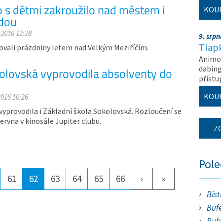
o s dětmi zakroužilo nad městem i
KOU
dou
 2016 12:28
9. srp
Tlapk
ovali prázdniny letem nad Velkým Meziříčím.
Animov
dabing
olovská vyprovodila absolventy do
příst
KOU
2016 10:26
vyprovodila i Základní škola Sokolovská. Rozloučení se
 června v kinosále Jupiter clubu.
Z
Pol
61
62
63
64
65
66
›
»
Bist
Bufe