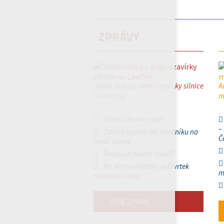
ZPRÁVY
Jízdní řady po dobu uzavírky silnice
A
na Lavičky
m
Staré ciferníky mizí
–
Začíná rozebírání chodníku na
Č
horní straně
Prosba a žádost rybářů
Na Hornoměstské ve čtvrtek
m
nepoteče voda
VÍCE ZPRÁV