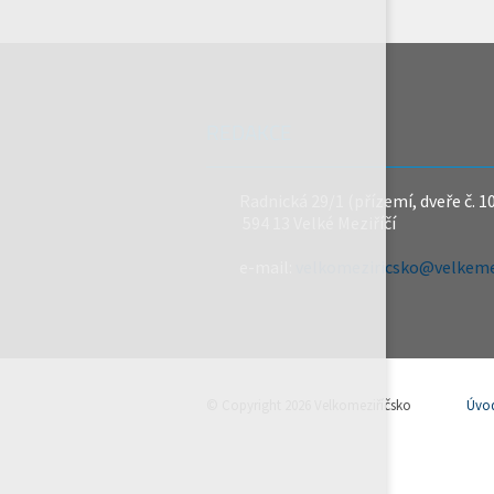
REDAKCE
Radnická 29/1 (přízemí, dveře č. 1
594 13 Velké Meziříčí
e-mail:
velkomeziricsko@velkemez
© Copyright 2026 Velkomeziříčsko
Úvo