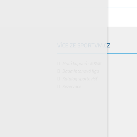
VÍCE ZE SPORTVM.CZ
Malá kopaná - MKVM
Badmintonová liga
Katalog sportovišť
Rezervace