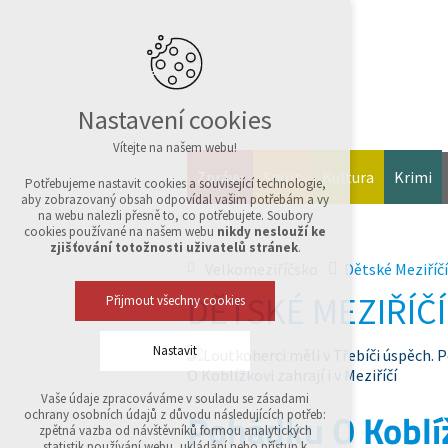
Nastavení cookies
Vítejte na našem webu!
Zprávy
Sport
Kultura
Krimi
Potřebujeme nastavit cookies a související technologie,
aby zobrazovaný obsah odpovídal vašim potřebám a vy
na webu nalezli přesně to, co potřebujete. Soubory
cookies používané na našem webu
nikdy neslouží ke
zjišťování totožnosti uživatelů stránek
.
Velkomeziříčsko
Dětské Meziříčí
DĚTSKÉ MEZIŘÍČÍ
Přijmout všechny cookies
Nastavit
Vaše údaje zpracováváme v souladu se zásadami
Technická cookies
Pohádku O Koblížk
ochrany osobních údajů z důvodu následujících potřeb:
nutná pro provozování webu
zpětná vazba od návštěvníků formou analytických
udržení kontextu stránek (session): případná
statistik používání webu, ukládání nebo přístup k