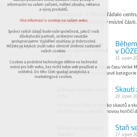
přihlášení, volby jazyka, apod.
informacím na vašem zařízení, měření obsahu, reklama
8. září 2016 8:24
a vývoj produktů.
V sobotu 3. 9.2016 pořádalo centru
Volitelná cookies
analytická pro anonymizované vyhodnocení
Více informací o cookies na našem webu
pamětníků z továrny v místní část
návštěvnosti
marketingová cookies (Google,Sklik)
Správci vašich údajů bude naše společnost, jakož i naši
důvěryhodní partneři, se kterými neustále
Více informací o cookies na našem webu
Během 
spolupracujeme. Vyjádření souhlasu je dobrovolné.
Můžete jej kdykoli zrušit nebo obnovit změnou nastavení
v DÓZ
vašich cookies.
31. srpen 2
Přijmout všechny cookies
Cookies a podobné technologie dělíme na technická:
DÓZA - středisko volného času Velké Me
nutná pro běh webu, bez nichž nelze web používat a
volitelná. Do této části spadají analytická a
kroužků pro všechny věkové kategorie
Odmítnout vše
marketingová cookies.
Skauti
29. srpen 2
Velkomeziříčské středisko skautů a s
školního roku zakládá i novou holčičí d
Staň s
17. srpen 2