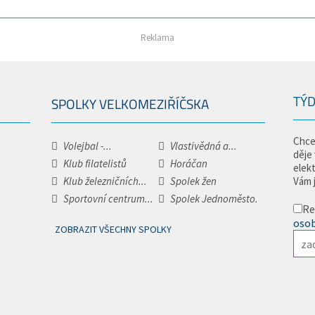
Reklama
TÝD
SPOLKY VELKOMEZIŘÍČSKA
Chce
Volejbal -...
Vlastivědná a...
děje
Klub filatelistů
Horáčan
elek
Klub železničních...
Spolek žen
Vám 
Sportovní centrum...
Spolek Jednoměsto.
Re
osob
ZOBRAZIT VŠECHNY SPOLKY