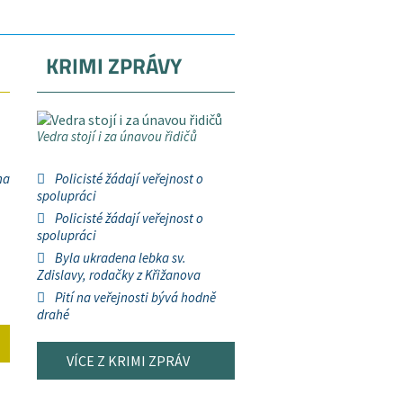
KRIMI ZPRÁVY
Vedra stojí i za únavou řidičů
na
Policisté žádají veřejnost o
spolupráci
Policisté žádají veřejnost o
spolupráci
Byla ukradena lebka sv.
Zdislavy, rodačky z Křižanova
Pití na veřejnosti bývá hodně
drahé
VÍCE Z KRIMI ZPRÁV