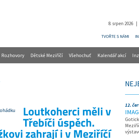
8. srpen 2026 
TVOŘTE S NÁMI
I
Rozhovory
Dětské Meziříčí
Všehochuť
Kalendář akcí
Inz
NEJ
12. če
Loutkoherci měli v
IMAG
Třebíči úspěch.
Gotick
Meziří
ovi zahrají i v Meziříčí
výsta