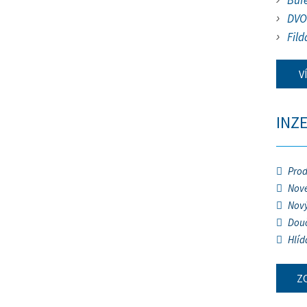
Buf
DVO
Fild
V
INZ
Prod
Nové
Nový
Douč
Hlíd
Z