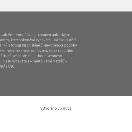
bsah Velkomeziříčska je chráněn autorským
ávem, které vykonává vydavatel. Jakékoliv užití
ánků a fotografií z tištěné či elektronické podoby
lkomeziříčska včetně převzetí, šíření či dalšího
přístupňování obsahu je bez písemného
uhlasu vydavatele – město Velké Meziříčí –
AKÁZÁNO.
Vytvořeno v xart.cz