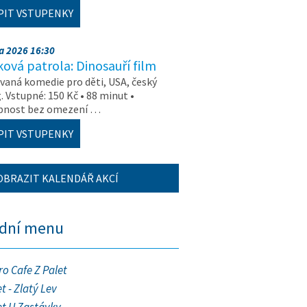
PIT VSTUPENKY
na 2026 16:30
ová patrola: Dinosauří film
aná komedie pro děti, USA, český
. Vstupné: 150 Kč • 88 minut •
upnost bez omezení …
PIT VSTUPENKY
OBRAZIT KALENDÁŘ AKCÍ
ední menu
ro Cafe Z Palet
t - Zlatý Lev