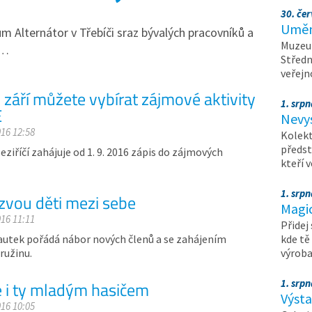
30. čer
Umění
m Alternátor v Třebíči sraz bývalých pracovníků a
Muzeum
i…
Středn
veřejn
září můžete vybírat zájmové aktivity
1. srpn
E
Nevy
016 12:58
Kolekt
předst
ziříčí zahájuje od 1. 9. 2016 zápis do zájmových
kteří 
1. srpn
 zvou děti mezi sebe
Magi
016 11:11
Přidej
kautek pořádá nábor nových členů a se zahájením
kde tě
ružinu.
výrob
1. srpn
e i ty mladým hasičem
Výst
016 10:05