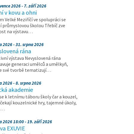
vence 2026 - 7. září 2026
 v kovu a ohni
 Velké Meziříčí ve spolupráci se
í průmyslovou školou Třebíč zve
ost na výstavu…
a 2026 - 31. srpna 2026
slovená rána
ivní výstava Nevyslovená rána
avuje generaci umělců a umělkyň,
ve své tvorbě tematizují…
a 2026 - 8. srpna 2026
cká akademie
 se k letnímu táboru školy čar a kouzel,
 čekají kouzelnické hry, tajemné úkoly,
a…
a 2026 18:00 - 19. září 2026
ava EXUVIE