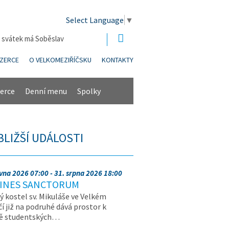
Select Language
▼
| svátek má Soběslav
NZERCE
O VELKOMEZIŘÍČSKU
KONTAKTY
erce
Denní menu
Spolky
BLIŽŠÍ UDÁLOSTI
rvna 2026 07:00 - 31. srpna 2026 18:00
INES SANCTORUM
ý kostel sv. Mikuláše ve Velkém
čí již na podruhé dává prostor k
vě studentských…