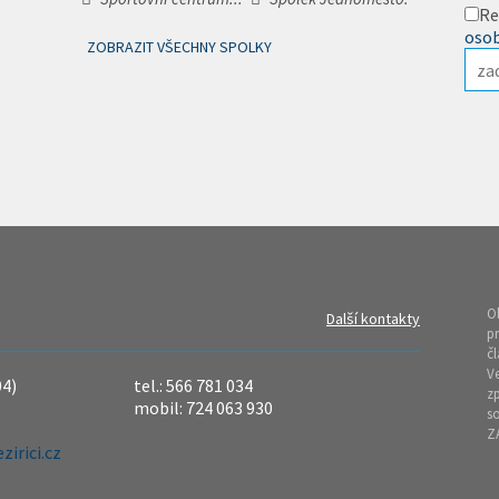
Re
osob
ZOBRAZIT VŠECHNY SPOLKY
O
Další kontakty
pr
čl
Ve
04)
tel.: 566 781 034
z
mobil: 724 063 930
so
Z
irici.cz