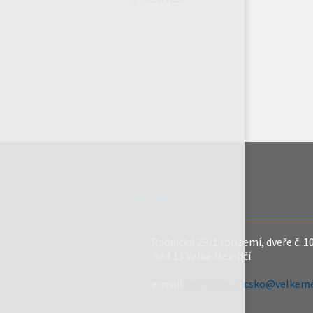
REDAKCE
Radnická 29/1 (přízemí, dveře č. 1
594 13 Velké Meziříčí
e-mail:
velkomeziricsko@velkemez