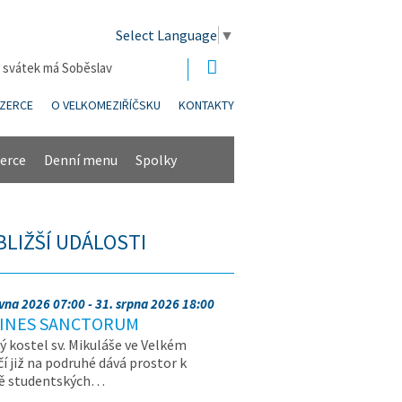
Select Language
▼
| svátek má Soběslav
NZERCE
O VELKOMEZIŘÍČSKU
KONTAKTY
erce
Denní menu
Spolky
BLIŽŠÍ UDÁLOSTI
rvna 2026 07:00 - 31. srpna 2026 18:00
INES SANCTORUM
ý kostel sv. Mikuláše ve Velkém
čí již na podruhé dává prostor k
vě studentských…