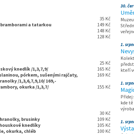
30. čer
Umění
35 Kč
Muzeum
 bramborami a tatarkou
149 Kč
Středn
148 Kč
veřejn
128 Kč
1. srpn
Nevy
Kolekt
25 Kč
předst
kový knedlík /1,3,7,9/
165 Kč
kteří 
slaninou, pórkem, sušenými rajčaty,
169 Kč
nolky /1,3,6,7,9,10/ 169,-
1. srpn
ambory, okurka /1,3,7/
155 Kč
Magi
Přidej
kde tě
výrob
30 Kč
hranolky, brusinky
109 Kč
1. srpn
 houskové knedlíky
105 Kč
Výst
e, okurka, chléb
100 Kč