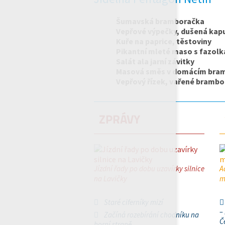
Šumavská bramboračka
Vepřové výpečky, dušená kap
Kuře na paprice, těstoviny
Pikantní mleté maso s fazolk
Salát ala jarní závitky
Masová směs v domácím bra
Vepřový řízek, vařené brambo
ZPRÁVY
Jízdní řady po dobu uzavírky silnice
A
na Lavičky
m
Staré ciferníky mizí
–
Začíná rozebírání chodníku na
Č
horní straně