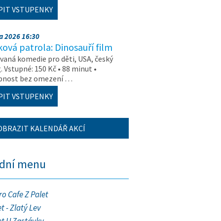
PIT VSTUPENKY
na 2026 16:30
ová patrola: Dinosauří film
aná komedie pro děti, USA, český
. Vstupné: 150 Kč • 88 minut •
upnost bez omezení …
PIT VSTUPENKY
OBRAZIT KALENDÁŘ AKCÍ
ední menu
ro Cafe Z Palet
t - Zlatý Lev