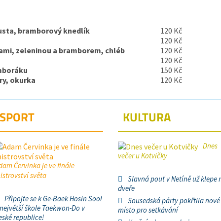
usta, bramborový knedlík
120 Kč
120 Kč
ami, zeleninou a bramborem, chléb
120 Kč
120 Kč
mboráku
150 Kč
ry, okurka
120 Kč
SPORT
KULTURA
Dnes
večer u Kotvičky
dam Červinka je ve finále
istrovství světa
Slavná pouť v Netíně už klepe 
dveře
Připojte se k Ge-Baek Hosin Sool
Sousedská párty pokřtila nové
 největší škole Taekwon-Do v
místo pro setkávání
eské republice!