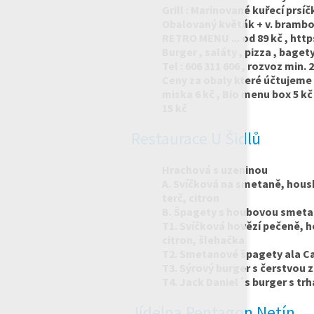
Grill : Marinované kuřecí prsíč
Obalovaný květák + v. brambor
RETRO MENU ... od 89 kč , http
Burger , saláty , pizza , bagety
Tel : 606 311 606 , rozvoz min. 2
Ceny za obaly které účtujeme
miska 6 kč , Bio menu box 5 kč
15 kč
Restaurace U Šidlů
Hrachová s uzeninou
A. Svíčková na smetaně, hous
terč, citron
B. Špagety s houbovou smeta
T1. Svíčková hovězí pečeně, h
citron, šlehačka
T2. Smetanové špagety ala C
T3. Sýrový burger s čerstvou 
T4. Jack Daniel´s burger s 
Jídelna Pentagon Netín