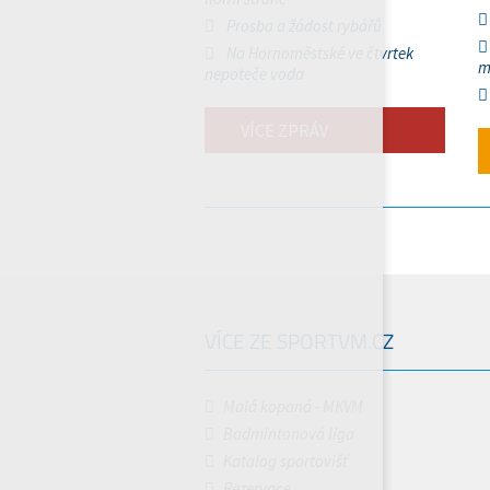
Prosba a žádost rybářů
Na Hornoměstské ve čtvrtek
m
nepoteče voda
VÍCE ZPRÁV
VÍCE ZE SPORTVM.CZ
Malá kopaná - MKVM
Badmintonová liga
Katalog sportovišť
Rezervace