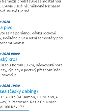
e Nemezis představuje samostatnou
u Exuvie vizuální umělkyně Michaely
vé. Ve své tvorbě…
na 2026
a pivo
vte se na pořádnou dávku rockové
, skvělého piva a letní atmosféry pod
 nebem! Kaktus…
na 2026 08:00
ský kros
 si to s horou! 13 km, Dědkovská hora,
 lesy, výhledy a poctivý přespolní běh.
ě takový je…
na 2026 19:30
ea (český dabing)
USA. Hrají M. Damon, T. Holland, A.
ay, R. Pattinson. Režie Ch. Nolan.
é: 160 Kč • 172…