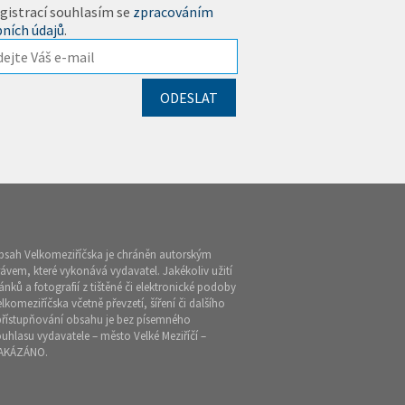
gistrací souhlasím se
zpracováním
ních údajů
.
bsah Velkomeziříčska je chráněn autorským
ávem, které vykonává vydavatel. Jakékoliv užití
ánků a fotografií z tištěné či elektronické podoby
lkomeziříčska včetně převzetí, šíření či dalšího
přístupňování obsahu je bez písemného
uhlasu vydavatele – město Velké Meziříčí –
AKÁZÁNO.