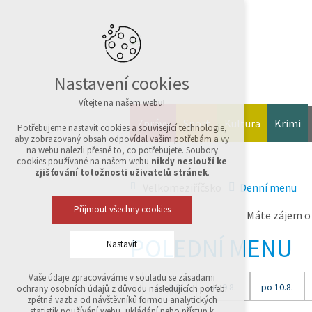
Nastavení cookies
Vítejte na našem webu!
Zprávy
Sport
Kultura
Krimi
Potřebujeme nastavit cookies a související technologie,
aby zobrazovaný obsah odpovídal vašim potřebám a vy
na webu nalezli přesně to, co potřebujete. Soubory
cookies používané na našem webu
nikdy neslouží ke
zjišťování totožnosti uživatelů stránek
.
Velkomeziříčsko
Denní menu
Přijmout všechny cookies
Máte zájem o
POLEDNÍ MENU
Nastavit
Vaše údaje zpracováváme v souladu se zásadami
Technická cookies
so 8.8.
ne 9.8.
po 10.8.
ochrany osobních údajů z důvodu následujících potřeb:
nutná pro provozování webu
zpětná vazba od návštěvníků formou analytických
udržení kontextu stránek (session): případná
statistik používání webu, ukládání nebo přístup k