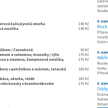
Galeri
výstav
Nováko
8. srp
orová kaše,kyselá okurka
140 Kč
Rock 
ská omáčka
140 Kč
Připra
muziky
širým
áškem / Česneková
30 Kč
8. srp
zamem a zeleninou, hranolky / rýže
170 Kč
Měřín
rikou a slaninou, žampionová omáčka,
170 Kč
Rozdej
louky,
ory s petrželkou a máslem, tatarská
160 Kč
Přesn
bása, okurka, chléb
160 Kč
uřecími kousky v bramborákovém
170 Kč
8. srp
Oddys
Drama 
Hathaw
Vstupn