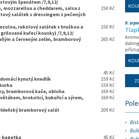
istovým špenátem /7,9,12/
KOU
, mozzarellou a cheddarem, salsa z
150 Kč
stový salátek s dressingem z pečených
9. srp
zolou, rukolový salátek s hruškou a
150 Kč
Tlapk
grilované kuřecí kousky) /7,9,12/
Animov
bílým a červeným zelím, bramborový
265 Kč
dabing
příst
KOU
45 Kč
 domácí kynutý knedlík
159 Kč
Z
okurka
159 Kč
y, bramborová kaše, obloha
169 Kč
ětákem, brokolicí, kukuřicí a sýrem,
169 Kč
Pol
 vídeňský bramborový salát
209 Kč
Bist
Bufe
+ bagetka
45 Kč