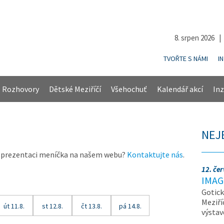
8. srpen 2026 
TVOŘTE S NÁMI
I
Rozhovory
Dětské Meziříčí
Všehochuť
Kalendář akcí
Inz
NEJ
 prezentaci meníčka na našem webu?
Kontaktujte nás
.
12. če
IMAG
Gotick
Meziří
út 11.8.
st 12.8.
čt 13.8.
pá 14.8.
výsta