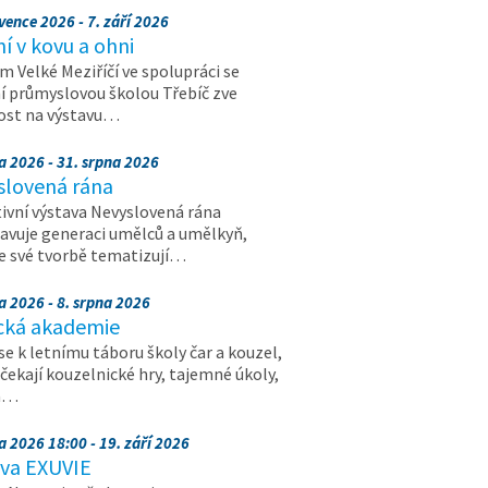
vence 2026 - 7. září 2026
 v kovu a ohni
 Velké Meziříčí ve spolupráci se
í průmyslovou školou Třebíč zve
ost na výstavu…
a 2026 - 31. srpna 2026
slovená rána
ivní výstava Nevyslovená rána
avuje generaci umělců a umělkyň,
ve své tvorbě tematizují…
a 2026 - 8. srpna 2026
cká akademie
 se k letnímu táboru školy čar a kouzel,
 čekají kouzelnické hry, tajemné úkoly,
a…
a 2026 18:00 - 19. září 2026
ava EXUVIE