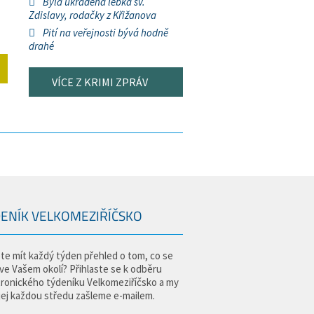
Byla ukradena lebka sv.
Zdislavy, rodačky z Křižanova
Pití na veřejnosti bývá hodně
drahé
VÍCE Z KRIMI ZPRÁV
ENÍK VELKOMEZIŘÍČSKO
te mít každý týden přehled o tom, co se
 ve Vašem okolí? Přihlaste se k odběru
tronického týdeníku Velkomeziříčsko a my
jej každou středu zašleme e-mailem.