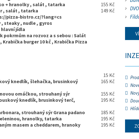
Buf
ko + hranolky , salát , tatarka
155 Kč
DVO
 , salát , tatarka
149 Kč
Fild
s://pizza-bistro.cz/?lang=cs
 , steaky , nudle , gyros
 hlavní jídla
V
 k pokrmům na rozvoz a s sebou : Salát
 , Krabička burger 10 kč , Krabička Pizza
INZ
15 Kč
Prod
kový knedlík, šlehačka, brusinkový
165 Kč
Nové
Nový
novou omáčkou, strouhaný sýr
155 Kč
ouskový knedlík, brusinkový terč,
195 Kč
Douč
Hlíd
arbonara, strouhaný sýr Grana padano
185 Kč
zeleninou, hranolky, tatarka
195 Kč
trhaným masem a cheddarem, hranoky
195 Kč
Z