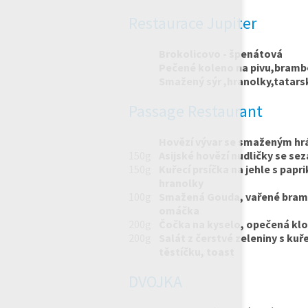
Restaurace Jupiter
Brokolicovo - špenátová
Pečené koleno na pivu,bramb
Smažený sýr ,hranolky,tatar
Passage Restaurant
Hovězí vývar se smaženým hr
150g
Asijské hovězí nudličky se se
150g
Kuřecí prsíčka na jehle s pap
hranolky
100g
Smažená Gouda, vařené bramb
omáčka
200g
Čočka na kyselo, opečená klo
200g
Salát z čerstvé zeleniny s k
těstíčku, toast
DVOJKA