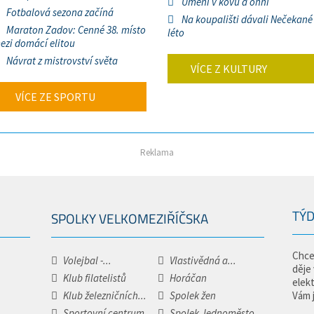
Umění v kovu a ohni
Fotbalová sezona začíná
Na koupališti dávali Nečekané
Maraton Zadov: Cenné 38. místo
léto
ezi domácí elitou
Návrat z mistrovství světa
VÍCE Z KULTURY
VÍCE ZE SPORTU
Reklama
TÝD
SPOLKY VELKOMEZIŘÍČSKA
Chce
Volejbal -...
Vlastivědná a...
děje
Klub filatelistů
Horáčan
elek
Klub železničních...
Spolek žen
Vám 
Sportovní centrum...
Spolek Jednoměsto.