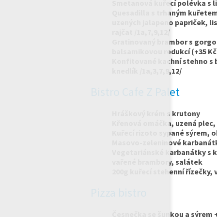
Smetanová kuřecí polévka s l
Quesadilla s trhaným kuřetem
uzených jalapeno papriček, li
rajčat /1a,7,9,12/
Gratinovaný brambor s gorgon
balsamikovou redukcí (+35 Kč 
Konfitované kachní stehno s 
knedlík /1a,3,7,9,12/
Bistro Cafe Z Palet
Hráškový krém s krutony
Křenová omáčka, uzená plec,
Kuřecí rizoto sypané sýrem, 
Masovo-zeleninové karbanátk
Vegetariánské karbanátky s kv
vařené brambory, salátek
200g kuřecí stehenní řízečky,
Pizza bistro
Česnečka se šunkou a sýrem 