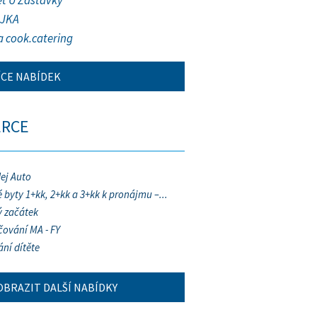
et U Zastávky
JKA
a cook.catering
ÍCE NABÍDEK
ERCE
ej Auto
 byty 1+kk, 2+kk a 3+kk k pronájmu –...
 začátek
ování MA - FY
ání dítěte
OBRAZIT DALŠÍ NABÍDKY