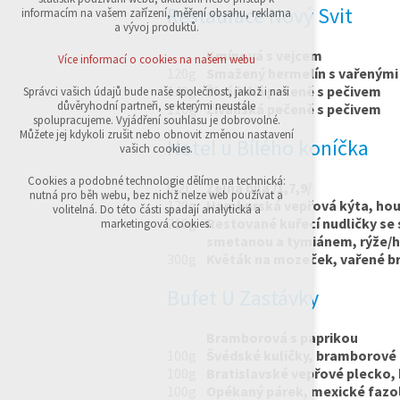
přihlášení, volby jazyka, apod.
Restaurace Nový Svit
informacím na vašem zařízení, měření obsahu, reklama
a vývoj produktů.
Volitelná cookies
Kmínová s vejcem
analytická pro anonymizované vyhodnocení
Více informací o cookies na našem webu
návštěvnosti
120g
Smažený hermelín s vařenými
marketingová cookies (Google,Sklik)
140g
Živáňská pečeně s pečivem
Správci vašich údajů bude naše společnost, jakož i naši
důvěryhodní partneři, se kterými neustále
110g
Živáňská pečeně s pečivem
Více informací o cookies na našem webu
spolupracujeme. Vyjádření souhlasu je dobrovolné.
Můžete jej kdykoli zrušit nebo obnovit změnou nastavení
Hotel u Bílého koníčka
vašich cookies.
Přijmout všechny cookies
Cookies a podobné technologie dělíme na technická:
0,2l
Zelná bílá /1,7,9/
nutná pro běh webu, bez nichž nelze web používat a
120g
Hamburská vepřová kýta, hous
volitelná. Do této části spadají analytická a
Odmítnout vše
210g
Restované kuřecí nudličky se 
marketingová cookies.
smetanou a tymiánem, rýže/hra
300g
Květák na mozeček, vařené br
Bufet U Zastávky
Bramborová s paprikou
100g
Švédské kuličky, bramborové 
100g
Bratislavské vepřové plecko,
100g
Opékaný párek, mexické fazol