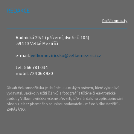
REDAKCE
Další kontakty
Radnická 29/1 (přízemí, dveře č. 104)
594 13 Velké Meziříčí
e-mail:
velkomeziricsko@velkemezirici.cz
tel.: 566 781 034
mobil: 724 063 930
Obsah Velkomeziříčska je chráněn autorským právem, které vykonává
vydavatel. Jakékoliv užití článků a fotografií z tištěné či elektronické
podoby Velkomeziříčska včetně převzetí, šíření či dalšího zpřístupňování
obsahu je bez písemného souhlasu vydavatele – město Velké Meziříčí –
ZAKÁZÁNO.