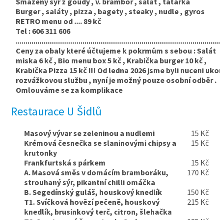
Smažený sýr z goudy , v. brambor , salát , tatarka
Burger , saláty , pizza , bagety , steaky , nudle , gyros
RETRO menu od .... 89 kč
Tel : 606 311 606
.......................................................................................................
Ceny za obaly které účtujeme k pokrmům s sebou : Salát
miska 6 kč , Bio menu box 5 kč , Krabička burger 10 kč ,
Krabička Pizza 15 kč !!! Od ledna 2026 jsme byli nuceni uko
rozvážkovou službu , nyní je možný pouze osobní odběr .
Omlouváme se za komplikace
Restaurace U Šidlů
Masový vývar se zeleninou a nudlemi
15 Kč
Krémová česnečka se slaninovými chipsy a
15 Kč
krutonky
Frankfurtská s párkem
15 Kč
A. Masová směs v domácím bramboráku,
170 Kč
strouhaný sýr, pikantní chilli omáčka
B. Segedínský guláš, houskový knedlík
150 Kč
T1. Svíčková hovězí pečeně, houskový
215 Kč
knedlík, brusinkový terč, citron, šlehačka