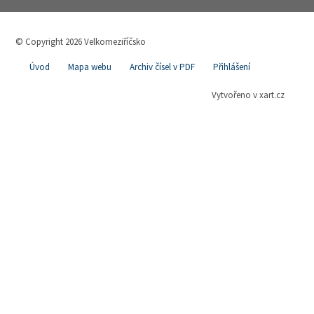
© Copyright 2026 Velkomeziříčsko
Úvod
Mapa webu
Archiv čísel v PDF
Přihlášení
Vytvořeno v xart.cz