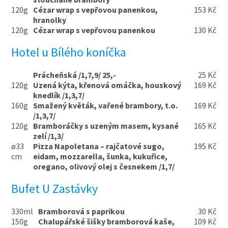
120g
Cézar wrap s vepřovou panenkou,
153 Kč
hranolky
120g
Cézar wrap s vepřovou panenkou
130 Kč
Hotel u Bílého koníčka
Prácheňská /1,7,9/ 25,-
25 Kč
120g
Uzená kýta, křenová omáčka, houskový
169 Kč
knedlík /1,3,7/
160g
Smažený květák, vařené brambory, t.o.
169 Kč
/1,3,7/
120g
Bramboráčky s uzeným masem, kysané
165 Kč
zelí /1,3/
ø33
Pizza Napoletana – rajčatové sugo,
195 Kč
cm
eidam, mozzarella, šunka, kukuřice,
oregano, olivový olej s česnekem /1,7/
Bufet U Zastávky
330ml
Bramborová s paprikou
30 Kč
150g
Chalupářské šišky bramborová kaše,
109 Kč