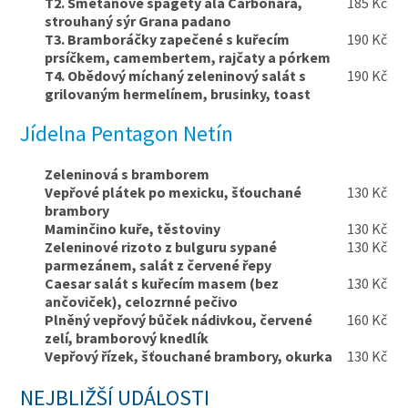
T2. Smetanové špagety ala Carbonara,
185 Kč
strouhaný sýr Grana padano
T3. Bramboráčky zapečené s kuřecím
190 Kč
prsíčkem, camembertem, rajčaty a pórkem
T4. Obědový míchaný zeleninový salát s
190 Kč
grilovaným hermelínem, brusinky, toast
Jídelna Pentagon Netín
Zeleninová s bramborem
Vepřové plátek po mexicku, šťouchané
130 Kč
brambory
Maminčino kuře, těstoviny
130 Kč
Zeleninové rizoto z bulguru sypané
130 Kč
parmezánem, salát z červené řepy
Caesar salát s kuřecím masem (bez
130 Kč
ančoviček), celozrnné pečivo
Plněný vepřový bůček nádivkou, červené
160 Kč
zelí, bramborový knedlík
Vepřový řízek, šťouchané brambory, okurka
130 Kč
NEJBLIŽŠÍ UDÁLOSTI