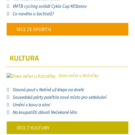
VMTB cycling ovládl Cyklo Cup Křižanov
Co nového u šachistů?
VÍCE ZE SPORTU
KULTURA
Dnes večer u Kotvičky
Slavná pouť v Netíně už klepe na dveře
Sousedská párty pokřtila nové místo pro setkávání
Umění v kovu a ohni
Na koupališti dávali Nečekané léto
VÍCE Z KULTURY