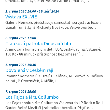
umělců a umělkyň, kteří ve své tvorbě tematizují…
1. srpna 2026 18:00 - 19. září 2026
Výstava EXUVIE
Galerie Nemezis představuje samostatnou výstavu Exuvie
vizuální umělkyně Michaely Novákové. Ve své tvorbě…
6. srpna 2026 17:00
Tlapková patrola: Dinosauří film
Animovaná komedie pro děti, USA, český dabing. Vstupné:
150 Kč • 88 minut • přístupnost bez omezení …
6. srpna 2026 19:30
Dovolená v Českém ráji
Rodinná komedie ČR. Hrají T. Jeřábek, M. Borová, S. Rašilov
nejml., P. Čtvrtníček, A. Mišík, J.…
7. srpna 2026 19:00
Los Pajos a Mrs. Collumbo
Los Pajos spolu s Mrs Collumbo Vás zvou do JP Rock n Roll
Garden Velké Meziříčí (zahrádka obecníku). Přijďte…