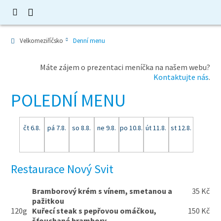
Velkomeziříčsko
Denní menu
Máte zájem o prezentaci meníčka na našem webu?
Kontaktujte nás
.
POLEDNÍ MENU
čt 6.8.
pá 7.8.
so 8.8.
ne 9.8.
po 10.8.
út 11.8.
st 12.8.
Restaurace Nový Svit
Bramborový krém s vínem, smetanou a
35 Kč
pažitkou
120g
Kuřecí steak s pepřovou omáčkou,
150 Kč
šťouchané brambory