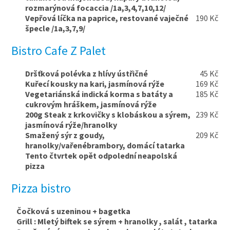
rozmarýnová focaccia /1a,3,4,7,10,12/
Vepřová líčka na paprice, restované vaječné
190 Kč
špecle /1a,3,7,9/
Bistro Cafe Z Palet
Dršťková polévka z hlívy ústřičné
45 Kč
Kuřecí kousky na kari, jasmínová rýže
169 Kč
Vegetariánská indická korma s batáty a
185 Kč
cukrovým hráškem, jasmínová rýže
200g Steak z krkovičky s klobáskou a sýrem,
239 Kč
jasmínová rýže/hranolky
Smažený sýr z goudy,
209 Kč
hranolky/vařenébrambory, domácí tatarka
Tento čtvrtek opět odpolední neapolská
pizza
Pizza bistro
Čočková s uzeninou + bagetka
Grill : Mletý biftek se sýrem + hranolky , salát , tatarka