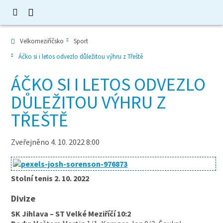
Velkomeziříčsko
Sport
Áčko si i letos odvezlo důležitou výhru z Třeště
ÁČKO SI I LETOS ODVEZLO
DŮLEŽITOU VÝHRU Z
TŘEŠTĚ
Zveřejněno 4. 10. 2022 8:00
Stolní tenis 2. 10. 2022
Divize
SK Jihlava – ST Velké Meziříčí 10:2