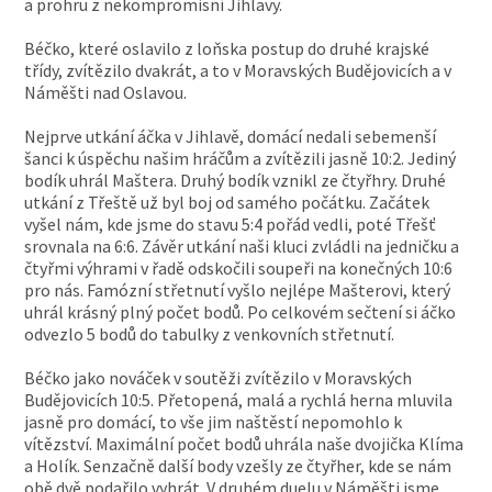
a prohru z nekompromisní Jihlavy.
Béčko, které oslavilo z loňska postup do druhé krajské
třídy, zvítězilo dvakrát, a to v Moravských Budějovicích a v
Náměšti nad Oslavou.
Nejprve utkání áčka v Jihlavě, domácí nedali sebemenší
šanci k úspěchu našim hráčům a zvítězili jasně 10:2. Jediný
bodík uhrál Maštera. Druhý bodík vznikl ze čtyřhry. Druhé
utkání z Třeště už byl boj od samého počátku. Začátek
vyšel nám, kde jsme do stavu 5:4 pořád vedli, poté Třešť
srovnala na 6:6. Závěr utkání naši kluci zvládli na jedničku a
čtyřmi výhrami v řadě odskočili soupeři na konečných 10:6
pro nás. Famózní střetnutí vyšlo nejlépe Mašterovi, který
uhrál krásný plný počet bodů. Po celkovém sečtení si áčko
odvezlo 5 bodů do tabulky z venkovních střetnutí.
Béčko jako nováček v soutěži zvítězilo v Moravských
Budějovicích 10:5. Přetopená, malá a rychlá herna mluvila
jasně pro domácí, to vše jim naštěstí nepomohlo k
vítězství. Maximální počet bodů uhrála naše dvojička Klíma
a Holík. Senzačně další body vzešly ze čtyřher, kde se nám
obě dvě podařilo vyhrát. V druhém duelu v Náměšti jsme