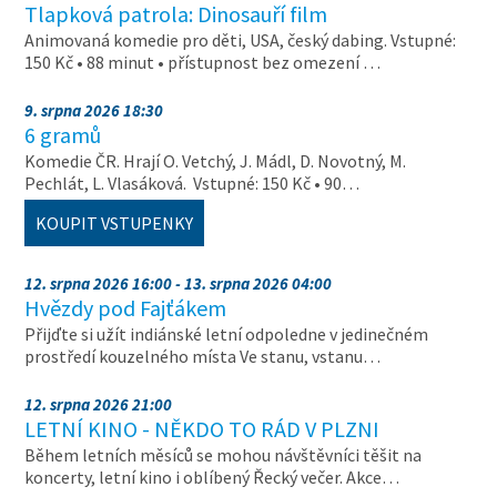
Tlapková patrola: Dinosauří film
Animovaná komedie pro děti, USA, český dabing. Vstupné:
150 Kč • 88 minut • přístupnost bez omezení …
9. srpna 2026 18:30
6 gramů
Komedie ČR. Hrají O. Vetchý, J. Mádl, D. Novotný, M.
Pechlát, L. Vlasáková. Vstupné: 150 Kč • 90…
KOUPIT VSTUPENKY
12. srpna 2026 16:00 - 13. srpna 2026 04:00
Hvězdy pod Fajťákem
Přijďte si užít indiánské letní odpoledne v jedinečném
prostředí kouzelného místa Ve stanu, vstanu…
12. srpna 2026 21:00
LETNÍ KINO - NĚKDO TO RÁD V PLZNI
Během letních měsíců se mohou návštěvníci těšit na
koncerty, letní kino i oblíbený Řecký večer. Akce…