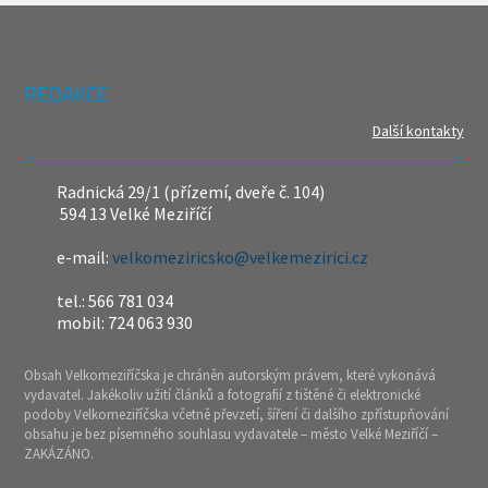
REDAKCE
Další kontakty
Radnická 29/1 (přízemí, dveře č. 104)
594 13 Velké Meziříčí
e-mail:
velkomeziricsko@velkemezirici.cz
tel.: 566 781 034
mobil: 724 063 930
Obsah Velkomeziříčska je chráněn autorským právem, které vykonává
vydavatel. Jakékoliv užití článků a fotografií z tištěné či elektronické
podoby Velkomeziříčska včetně převzetí, šíření či dalšího zpřístupňování
obsahu je bez písemného souhlasu vydavatele – město Velké Meziříčí –
ZAKÁZÁNO.