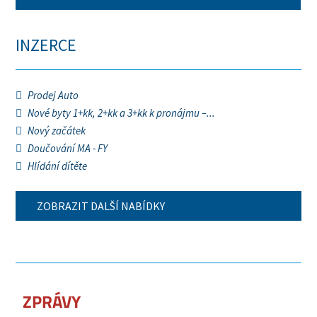
INZERCE
Prodej Auto
Nové byty 1+kk, 2+kk a 3+kk k pronájmu –...
Nový začátek
Doučování MA - FY
Hlídání dítěte
ZOBRAZIT DALŠÍ NABÍDKY
ZPRÁVY