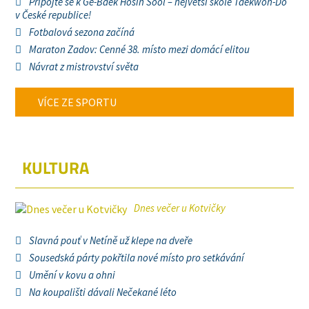
Připojte se k Ge-Baek Hosin Sool – největší škole Taekwon-Do
v České republice!
Fotbalová sezona začíná
Maraton Zadov: Cenné 38. místo mezi domácí elitou
Návrat z mistrovství světa
VÍCE ZE SPORTU
KULTURA
Dnes večer u Kotvičky
Slavná pouť v Netíně už klepe na dveře
Sousedská párty pokřtila nové místo pro setkávání
Umění v kovu a ohni
Na koupališti dávali Nečekané léto