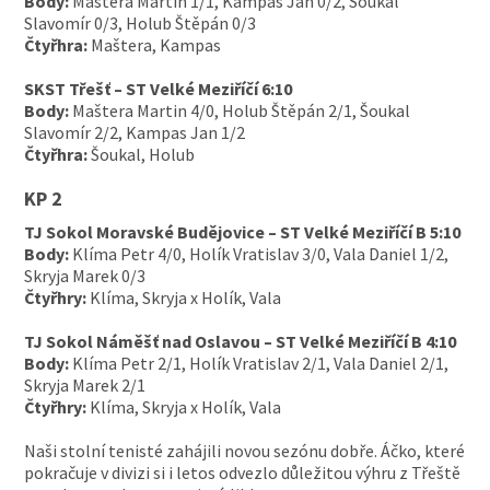
Body:
Maštera Martin 1/1, Kampas Jan 0/2, Šoukal
Slavomír 0/3, Holub Štěpán 0/3
Čtyřhra:
Maštera, Kampas
SKST Třešť – ST Velké Meziříčí 6:10
Body:
Maštera Martin 4/0, Holub Štěpán 2/1, Šoukal
Slavomír 2/2, Kampas Jan 1/2
Čtyřhra:
Šoukal, Holub
KP 2
TJ Sokol Moravské Budějovice – ST Velké Meziříčí B 5:10
Body:
Klíma Petr 4/0, Holík Vratislav 3/0, Vala Daniel 1/2,
Skryja Marek 0/3
Čtyřhry:
Klíma, Skryja x Holík, Vala
TJ Sokol Náměšť nad Oslavou – ST Velké Meziříčí B 4:10
Body:
Klíma Petr 2/1, Holík Vratislav 2/1, Vala Daniel 2/1,
Skryja Marek 2/1
Čtyřhry:
Klíma, Skryja x Holík, Vala
Naši stolní tenisté zahájili novou sezónu dobře. Áčko, které
pokračuje v divizi si i letos odvezlo důležitou výhru z Třeště