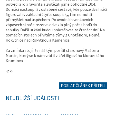
potvrdili roli favorita a zvítězili jsme pohodlně 10:4.
Domácí nastoupili v oslabené sestavě, kde pouze dva hráči
figurovali v základní čtyřce soupisky, tím nemohli
přemýšlet nad úspěchem. Po úvodních venkovních
zápasech si naše rezerva odvezla plný počet bodů do
tabulky. Další utkání budou pokračovat za čtrnáct dní. Na
domácích stolech přivítáme týmy z Chotěboře, Polné,
Rokytnice nad Rokytnou a Kamenice.
Za zmínku stojí, že náš tým posílil staronový Maštera
Martin, který se k nám vrátil z třetiligového Moravského
Krumlova.
-pk-
POSLAT ČLÁNEK PŘÍTELI
NEJBLIŽŠÍ UDÁLOSTI