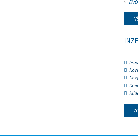
DVO
V
INZ
Prod
Nové
Nový
Douč
Hlíd
Z