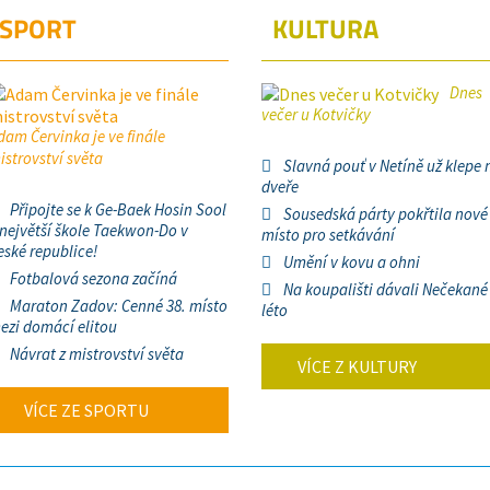
SPORT
KULTURA
Dnes
večer u Kotvičky
dam Červinka je ve finále
istrovství světa
Slavná pouť v Netíně už klepe 
dveře
Připojte se k Ge-Baek Hosin Sool
Sousedská párty pokřtila nové
 největší škole Taekwon-Do v
místo pro setkávání
eské republice!
Umění v kovu a ohni
Fotbalová sezona začíná
Na koupališti dávali Nečekané
Maraton Zadov: Cenné 38. místo
léto
ezi domácí elitou
Návrat z mistrovství světa
VÍCE Z KULTURY
VÍCE ZE SPORTU