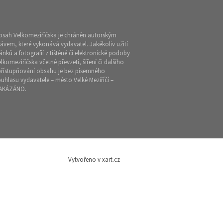
bsah Velkomeziříčska je chráněn autorským
ávem, které vykonává vydavatel. Jakékoliv užití
ánků a fotografií z tištěné či elektronické podoby
lkomeziříčska včetně převzetí, šíření či dalšího
přístupňování obsahu je bez písemného
uhlasu vydavatele – město Velké Meziříčí –
AKÁZÁNO.
Vytvořeno v xart.cz