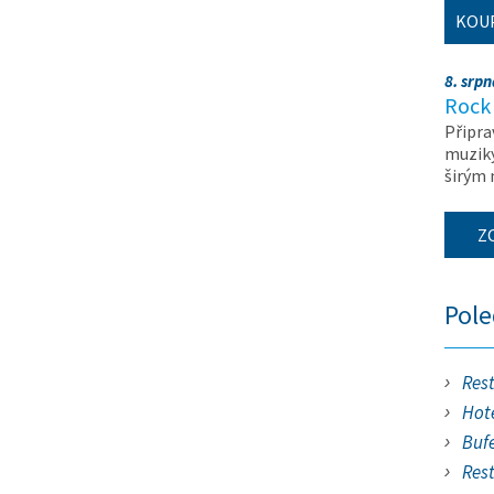
KOU
8. srp
Rock 
Připra
muziky
širým
Z
Pol
Res
Hote
Buf
Res