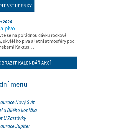
PIT VSTUPENKY
na 2026
a pivo
vte se na pořádnou dávku rockové
, skvělého piva a letní atmosféry pod
 nebem! Kaktus…
OBRAZIT KALENDÁŘ AKCÍ
ední menu
taurace Nový Svit
l u Bílého koníčka
et U Zastávky
taurace Jupiter