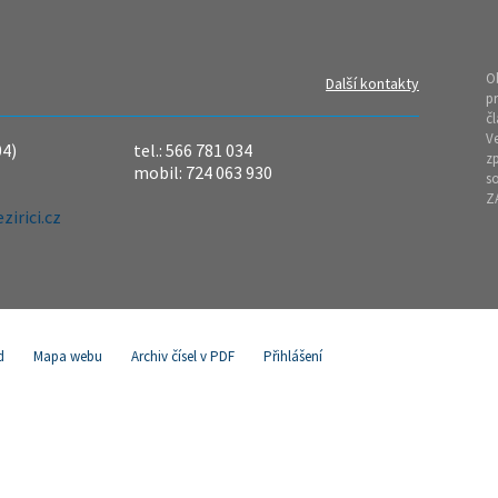
O
Další kontakty
pr
čl
Ve
04)
tel.: 566 781 034
z
mobil: 724 063 930
so
Z
irici.cz
d
Mapa webu
Archiv čísel v PDF
Přihlášení