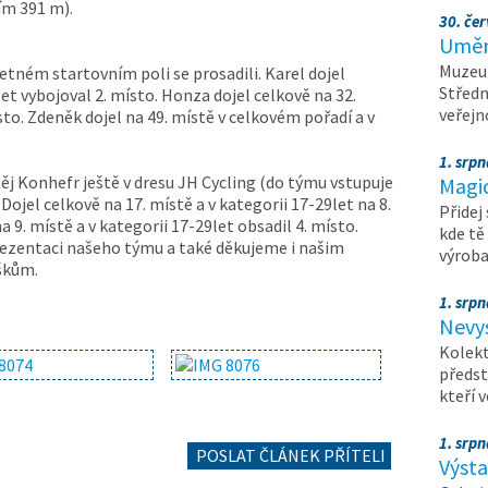
ím 391 m).
30. čer
Umění
Muzeum
četném startovním poli se prosadili. Karel dojel
Středn
let vybojoval 2. místo. Honza dojel celkově na 32.
veřejn
ísto. Zdeněk dojel na 49. místě v celkovém pořadí a v
1. srpn
ěj Konhefr ještě v dresu JH Cycling (do týmu vstupuje
Magi
 Dojel celkově na 17. místě a v kategorii 17-29let na 8.
Přidej
a 9. místě a v kategorii 17-29let obsadil 4. místo.
kde tě
ezentaci našeho týmu a také děkujeme i našim
výrob
škům.
1. srpn
Nevy
Kolekt
předst
kteří 
1. srpn
POSLAT ČLÁNEK PŘÍTELI
Výst