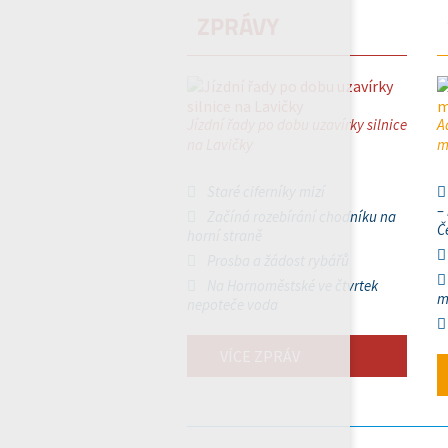
ZPRÁVY
Jízdní řady po dobu uzavírky silnice
A
na Lavičky
m
Staré ciferníky mizí
–
Začíná rozebírání chodníku na
Č
horní straně
Prosba a žádost rybářů
Na Hornoměstské ve čtvrtek
m
nepoteče voda
VÍCE ZPRÁV