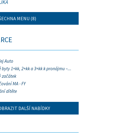
JKA
ŠECHNA MENU (8)
ERCE
ej Auto
 byty 1+kk, 2+kk a 3+kk k pronájmu –...
 začátek
ování MA - FY
ání dítěte
OBRAZIT DALŠÍ NABÍDKY