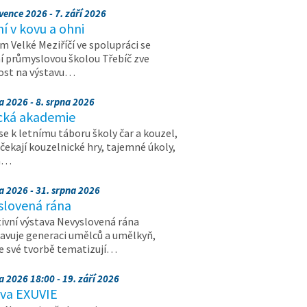
vence 2026 - 7. září 2026
 v kovu a ohni
 Velké Meziříčí ve spolupráci se
í průmyslovou školou Třebíč zve
ost na výstavu…
a 2026 - 8. srpna 2026
cká akademie
 se k letnímu táboru školy čar a kouzel,
 čekají kouzelnické hry, tajemné úkoly,
a…
a 2026 - 31. srpna 2026
slovená rána
ivní výstava Nevyslovená rána
avuje generaci umělců a umělkyň,
ve své tvorbě tematizují…
a 2026 18:00 - 19. září 2026
ava EXUVIE