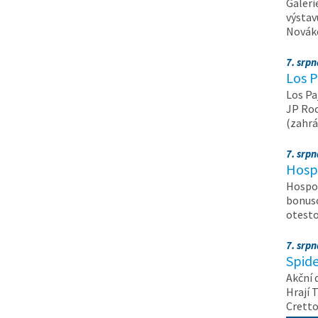
Galeri
výstav
Nováko
7. srp
Los P
Los Pa
JP Roc
(zahrá
7. srp
Hosp
Hospod
bonuso
otest
7. srp
Spide
Akční 
Hrají T
Crett