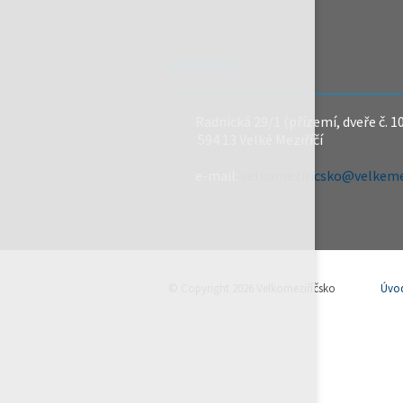
REDAKCE
Radnická 29/1 (přízemí, dveře č. 1
594 13 Velké Meziříčí
e-mail:
velkomeziricsko@velkemez
© Copyright 2026 Velkomeziříčsko
Úvo