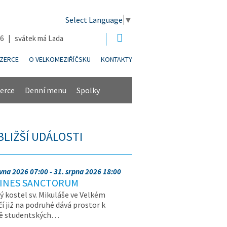
Select Language
▼
26 | svátek má Lada
NZERCE
O VELKOMEZIŘÍČSKU
KONTAKTY
erce
Denní menu
Spolky
BLIŽŠÍ UDÁLOSTI
rvna 2026 07:00 - 31. srpna 2026 18:00
INES SANCTORUM
ý kostel sv. Mikuláše ve Velkém
čí již na podruhé dává prostor k
vě studentských…