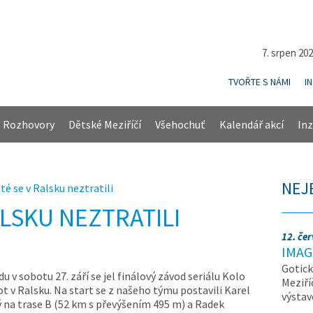
7. srpen 20
TVOŘTE S NÁMI
I
Rozhovory
Dětské Meziříčí
Všehochuť
Kalendář akcí
Inz
NEJ
té se v Ralsku neztratili
ALSKU NEZTRATILI
12. če
IMAG
Gotick
u v sobotu 27. září se jel finálový závod seriálu Kolo
Meziří
ot v Ralsku. Na start se z našeho týmu postavili Karel
výsta
 na trase B (52 km s převýšením 495 m) a Radek