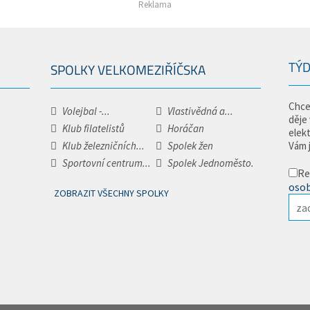
Reklama
TÝD
SPOLKY VELKOMEZIŘÍČSKA
Chce
Volejbal -...
Vlastivědná a...
děje
Klub filatelistů
Horáčan
elek
Klub železničních...
Spolek žen
Vám 
Sportovní centrum...
Spolek Jednoměsto.
Re
osob
ZOBRAZIT VŠECHNY SPOLKY