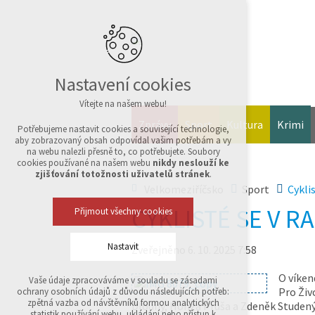
Nastavení cookies
Vítejte na našem webu!
Zprávy
Sport
Kultura
Krimi
Potřebujeme nastavit cookies a související technologie,
aby zobrazovaný obsah odpovídal vašim potřebám a vy
na webu nalezli přesně to, co potřebujete. Soubory
cookies používané na našem webu
nikdy neslouží ke
zjišťování totožnosti uživatelů stránek
.
Velkomeziříčsko
Sport
Cyklis
CYKLISTÉ SE V R
Přijmout všechny cookies
Nastavit
Zveřejněno 6. 10. 2025 7:58
O víkend
Vaše údaje zpracováváme v souladu se zásadami
Technická cookies
Pro Živ
ochrany osobních údajů z důvodu následujících potřeb:
nutná pro provozování webu
zpětná vazba od návštěvníků formou analytických
Dlouhý, Honza Pruša a Zdeněk Studený
udržení kontextu stránek (session): případná
statistik používání webu, ukládání nebo přístup k