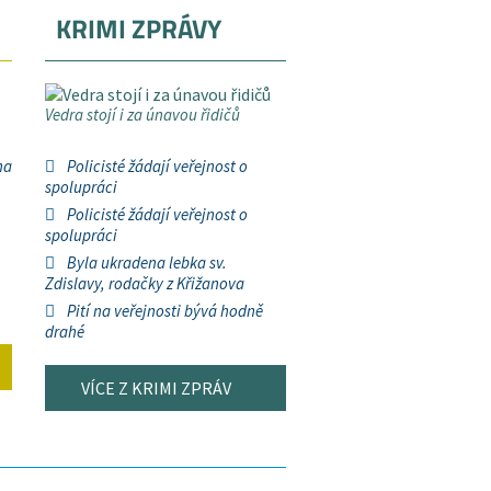
KRIMI ZPRÁVY
Vedra stojí i za únavou řidičů
na
Policisté žádají veřejnost o
spolupráci
Policisté žádají veřejnost o
spolupráci
Byla ukradena lebka sv.
Zdislavy, rodačky z Křižanova
Pití na veřejnosti bývá hodně
drahé
VÍCE Z KRIMI ZPRÁV