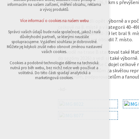
Roupec na trase C (36,9 km s převýšen
přihlášení, volby jazyka, apod.
informacím na vašem zařízení, měření obsahu, reklama
a vývoj produktů.
Volitelná cookies
analytická pro anonymizované vyhodnocení
Naši borci si vedli opět výborně a v po
Více informací o cookies na našem webu
návštěvnosti
celkově na 8. místě a v kategorii 40-49
marketingová cookies (Google,Sklik)
Správci vašich údajů bude naše společnost, jakož i naši
místě a v kategorii 30-39 let bral 9. m
důvěryhodní partneři, se kterými neustále
kategorii 50-59 let obsadil 7. místo.
Více informací o cookies na našem webu
spolupracujeme. Vyjádření souhlasu je dobrovolné.
Můžete jej kdykoli zrušit nebo obnovit změnou nastavení
V závodě na trase B startoval také Mat
vašich cookies.
do sezóny 2026) a vedl si také výborně.
Přijmout všechny cookies
Cookies a podobné technologie dělíme na technická:
místě. Radek na trase C dojel celkově n
nutná pro běh webu, bez nichž nelze web používat a
Děkujeme závodníkům za skvělou repr
volitelná. Do této části spadají analytická a
sponzorům, podporovatelům a fanou
Odmítnout vše
marketingová cookies.
-kd-