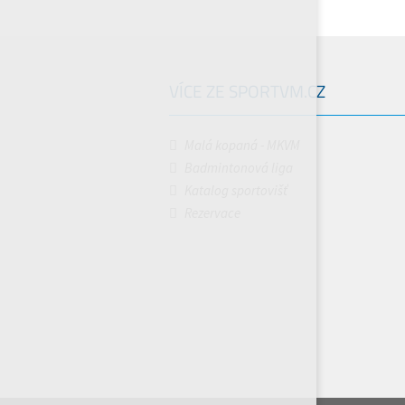
VÍCE ZE SPORTVM.CZ
Malá kopaná - MKVM
Badmintonová liga
Katalog sportovišť
Rezervace