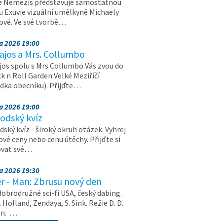
e Nemezis představuje samostatnou
u Exuvie vizuální umělkyně Michaely
vé. Ve své tvorbě…
na 2026 19:00
ajos a Mrs. Collumbo
jos spolu s Mrs Collumbo Vás zvou do
k n Roll Garden Velké Meziříčí
dka obecníku). Přijďte…
na 2026 19:00
odský kvíz
ský kvíz - široký okruh otázek. Vyhrej
vé ceny nebo cenu útěchy. Přijďte si
ovat své…
na 2026 19:30
r - Man: Zbrusu nový den
dobrodružné sci-fi USA, český dabing.
. Holland, Zendaya, S. Sink. Režie D. D.
on. …