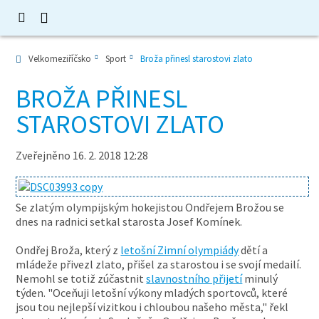
Velkomeziříčsko
Sport
Broža přinesl starostovi zlato
BROŽA PŘINESL
STAROSTOVI ZLATO
Zveřejněno 16. 2. 2018 12:28
Se zlatým olympijským hokejistou Ondřejem Brožou se
dnes na radnici setkal starosta Josef Komínek.
Ondřej Broža, který z
letošní Zimní olympiády
dětí a
mládeže přivezl zlato, přišel za starostou i se svojí medailí.
Nemohl se totiž zúčastnit
slavnostního přijetí
minulý
týden. "Oceňuji letošní výkony mladých sportovců, které
jsou tou nejlepší vizitkou i chloubou našeho města," řekl