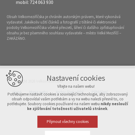
mobil: 724 063 930
Obsah Velkomeziříčska je chráněn autorským právem, které vykonává
vydavatel. Jakékoliv užití článků a fotografií z tištěné či elektronické
podoby Velkomeziříčska včetně převzetí, šíření či dalšího zpřístupňování
obsahu je bez písemného souhlasu vydavatele – město Velké Meziříčí –
ZAKÁZÁNO.
Nastavení cookies
© Copyright 2026 Velkomeziříčsko
Vítejte na našem webu!
Úvod
Mapa webu
Archiv čísel v PDF
Přihlášení
Potřebujeme nastavit cookies a související technologie, aby zobrazovaný
obsah odpovídal vašim potřebám a vy na webu nalezli přesně to, co
potřebujete. Soubory cookies používané na našem webu
nikdy neslouží
Vytvořeno v xart.cz
ke zjišťování totožnosti uživatelů stránek
.
Přijmout všechny cookies