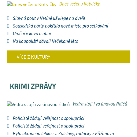
Dnes večer u Kotvičky
Slavná pouť v Netíně už klepe na dveře
Sousedská párty pokřtila nové místo pro setkávání
Umění v kovu a ohni
Na koupališti dávali Nečekané léto
VÍCE Z KULTURY
KRIMI ZPRÁVY
Vedra stojí i za únavou řidičů
Policisté žádají veřejnost o spolupráci
Policisté žádají veřejnost o spolupráci
Byla ukradena lebka sv. Zdislavy, rodačky z Křižanova