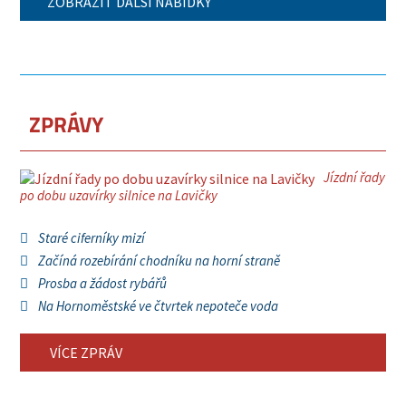
ZOBRAZIT DALŠÍ NABÍDKY
ZPRÁVY
Jízdní řady
po dobu uzavírky silnice na Lavičky
Staré ciferníky mizí
Začíná rozebírání chodníku na horní straně
Prosba a žádost rybářů
Na Hornoměstské ve čtvrtek nepoteče voda
VÍCE ZPRÁV