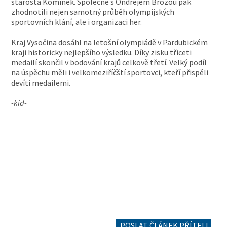
starosta Komínek. Společně s Ondřejem Brožou pak
zhodnotili nejen samotný průběh olympijských
sportovních klání, ale i organizaci her.
Kraj Vysočina dosáhl na letošní olympiádě v Pardubickém
kraji historicky nejlepšího výsledku. Díky zisku třiceti
medailí skončil v bodování krajů celkově třetí. Velký podíl
na úspěchu měli i velkomeziříčští sportovci, kteří přispěli
devíti medailemi.
-kid-
POSLAT ČLÁNEK PŘÍTELI