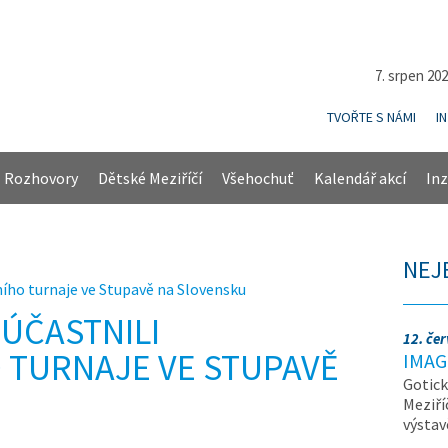
7. srpen 20
TVOŘTE S NÁMI
I
Rozhovory
Dětské Meziříčí
Všehochuť
Kalendář akcí
Inz
NEJ
ního turnaje ve Stupavě na Slovensku
ZÚČASTNILI
12. če
 TURNAJE VE STUPAVĚ
IMAG
Gotick
Meziří
výsta