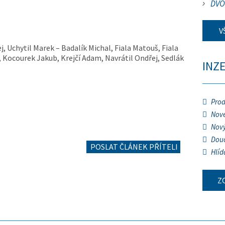
DVO
V
j, Uchytil Marek – Badalík Michal, Fiala Matouš, Fiala
, Kocourek Jakub, Krejčí Adam, Navrátil Ondřej, Sedlák
INZ
Prod
Nové
Nový
Douč
POSLAT ČLÁNEK PŘÍTELI
Hlíd
Z