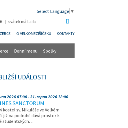
Select Language
▼
26 | svátek má Lada
NZERCE
O VELKOMEZIŘÍČSKU
KONTAKTY
erce
Denní menu
Spolky
BLIŽŠÍ UDÁLOSTI
rvna 2026 07:00 - 31. srpna 2026 18:00
INES SANCTORUM
ý kostel sv. Mikuláše ve Velkém
čí již na podruhé dává prostor k
vě studentských…