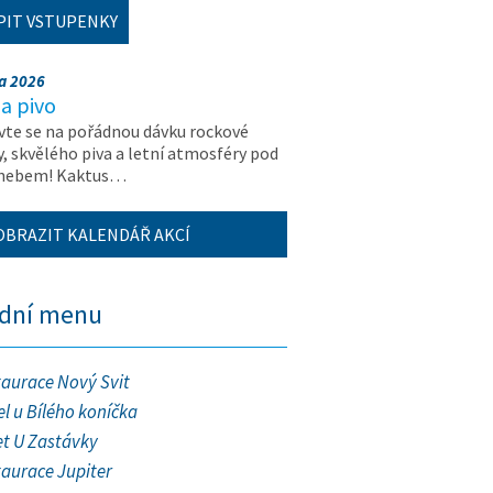
PIT VSTUPENKY
na 2026
a pivo
vte se na pořádnou dávku rockové
, skvělého piva a letní atmosféry pod
 nebem! Kaktus…
OBRAZIT KALENDÁŘ AKCÍ
ední menu
taurace Nový Svit
l u Bílého koníčka
et U Zastávky
taurace Jupiter