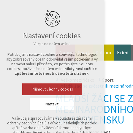
Nastavení cookies
Vítejte na našem webu!
Zprávy
Sport
Kultura
Krimi
Potřebujeme nastavit cookies a související technologie,
aby zobrazovaný obsah odpovídal vašim potřebám a vy
na webu nalezli přesně to, co potřebujete. Soubory
cookies používané na našem webu
nikdy neslouží ke
zjišťování totožnosti uživatelů stránek
.
Velkomeziříčsko
Sport
Mladší žáci se zúčastnili mezinárod
Přijmout všechny cookies
MLADŠÍ ŽÁCI SE 
Nastavit
MEZINÁRODNÍHO
NA SLOVENSKU
Vaše údaje zpracováváme v souladu se zásadami
Technická cookies
ochrany osobních údajů z důvodu následujících potřeb:
nutná pro provozování webu
zpětná vazba od návštěvníků formou analytických
udržení kontextu stránek (session): případná
Zveřejněno 10. 2. 2020 10:01
statistik používání webu, ukládání nebo přístup k