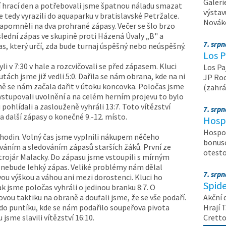
Galeri
í hrací den a potřebovali jsme špatnou náladu smazat
výstav
me tedy vyrazili do aquaparku v bratislavské Petržalce.
Nováko
zapomněli na dva prohrané zápasy. Večer se šlo brzo
slední zápas ve skupině proti Házená Úvaly „B" a
7. srp
as, který určí, zda bude turnaj úspěšný nebo neúspěšný.
Los P
li v 7:30 v hale a rozcvičovali se před zápasem. Kluci
Los Pa
utách jsme již vedli 5:0. Dařila se nám obrana, kde na ni
JP Roc
ně se nám začala dařit v útoku koncovka. Poločas jsme
(zahrá
vstupovali uvolnění a na celém herním projevu to bylo
pohlídali a zaslouženě vyhráli 13:7. Toto vítězství
7. srp
a další zápasy o konečné 9.-12. místo.
Hosp
Hospod
7 hodin. Volný čas jsme vyplnili nákupem něčeho
bonuso
ním a sledováním zápasů starších žáků. První ze
otest
trojár Malacky. Do zápasu jsme vstoupili s mírným
 nebude lehký zápas. Veliké problémy nám dělal
7. srp
svou výškou a váhou ani mezi dorostenci. Kluci ho
Spide
ak jsme poločas vyhráli o jedinou branku 8:7. O
ou taktiku na obraně a doufali jsme, že se vše podaří.
Akční 
 do puntíku, kde se nám podařilo soupeřova pivota
Hrají T
sme slavili vítězství 16:10.
Crett