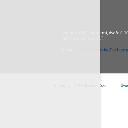
REDAKCE
Radnická 29/1 (přízemí, dveře č. 1
594 13 Velké Meziříčí
e-mail:
velkomeziricsko@velkemez
© Copyright 2026 Velkomeziříčsko
Úvo