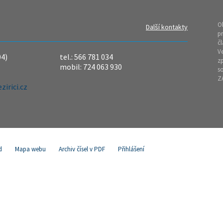
O
Další kontakty
pr
čl
Ve
04)
tel.: 566 781 034
z
mobil: 724 063 930
so
Z
irici.cz
d
Mapa webu
Archiv čísel v PDF
Přihlášení