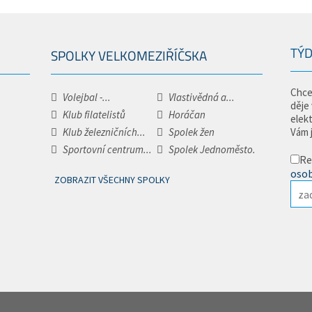
TÝD
SPOLKY VELKOMEZIŘÍČSKA
Chce
Volejbal -...
Vlastivědná a...
děje
Klub filatelistů
Horáčan
elek
Klub železničních...
Spolek žen
Vám 
Sportovní centrum...
Spolek Jednoměsto.
Re
osob
ZOBRAZIT VŠECHNY SPOLKY