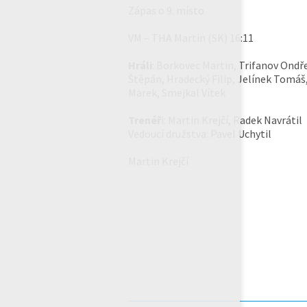
Zápas o 9. místo
VM – THA Martin (SK) 16:11
Hráli
: Borkovec Martin, Trifanov Ondře
Štěpán, Hradecký Filip, Jelínek Tomáš
Marek, Smejkal Vítek
Trenéř
i: Martin Krejčí, Radek Navrátil
Vedoucí družstva: Pavel Uchytil
Martin Krejčí