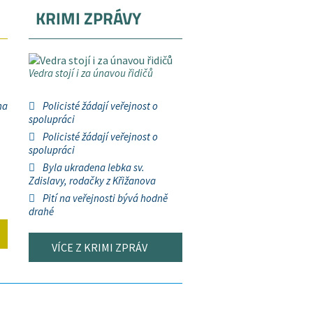
KRIMI ZPRÁVY
Vedra stojí i za únavou řidičů
na
Policisté žádají veřejnost o
spolupráci
Policisté žádají veřejnost o
spolupráci
Byla ukradena lebka sv.
Zdislavy, rodačky z Křižanova
Pití na veřejnosti bývá hodně
drahé
VÍCE Z KRIMI ZPRÁV