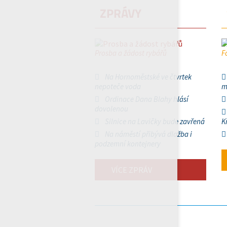
ZPRÁVY
Prosba a žádost rybářů
F
Na Hornoměstské ve čtvrtek
nepoteče voda
m
Ordinace Dana Blahy hlásí
dovolenou
Silnice na Lavičky bude zavřená
K
Na náměstí přibývá dlažba i
podzemní kontejnery
VÍCE ZPRÁV