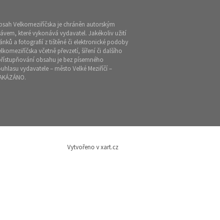
bsah Velkomeziříčska je chráněn autorským
ávem, které vykonává vydavatel. Jakékoliv užití
ánků a fotografií z tištěné či elektronické podoby
lkomeziříčska včetně převzetí, šíření či dalšího
přístupňování obsahu je bez písemného
uhlasu vydavatele – město Velké Meziříčí –
AKÁZÁNO.
Vytvořeno v xart.cz