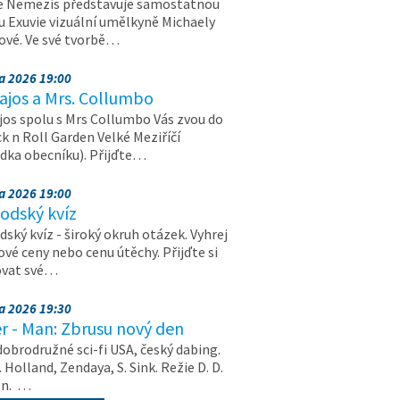
e Nemezis představuje samostatnou
u Exuvie vizuální umělkyně Michaely
vé. Ve své tvorbě…
na 2026 19:00
ajos a Mrs. Collumbo
jos spolu s Mrs Collumbo Vás zvou do
k n Roll Garden Velké Meziříčí
dka obecníku). Přijďte…
na 2026 19:00
odský kvíz
ský kvíz - široký okruh otázek. Vyhrej
vé ceny nebo cenu útěchy. Přijďte si
ovat své…
na 2026 19:30
r - Man: Zbrusu nový den
dobrodružné sci-fi USA, český dabing.
. Holland, Zendaya, S. Sink. Režie D. D.
on. …