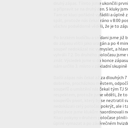
druhý zápas. Tímto jsme ukončili prvn
a připravit se na druhý den. S kluky js
Tam se kluci pořádně vyřádili a úplně 
spát, protože nás čekal ráno v 8:00 po
všichni podvědomě věděli, že je to záp
Po brzkém budíčku a snídani jsme již by
do zápasu vlítli jako uragán a po 4 min
soupeř nedokázal nic vymyslet, a hlav
vyhráli 7:2. Do druhého poločasu jsme 
znát. Výsledek jsme si do konce zápasu 
nám určilo 3. místo v základní skupině 
Další zápas nás čekal až za dlouhých 
dobrého, procházkou městem, odpočívá
soupeřů o umístění nás čekal tým TJ S
respektem, protože jsme věděli, že to
soupeřův pivot, který by se neztratil 
nedokázali celý poločas pokrýt, ale i t
přestávce jsme klukům naordinovali nov
Kluci pokyny v druhém poločase plnili
úplně vymazat a po závěrečném hvizdu j