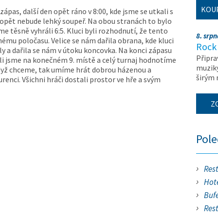
KOU
ápas, další den opět ráno v 8:00, kde jsme se utkali s
 opět nebude lehký soupeř. Na obou stranách to bylo
me těsně vyhráli 6:5. Kluci byli rozhodnutí, že tento
8. srp
uhému poločasu. Velice se nám dařila obrana, kde kluci
Rock 
ly a dařila se nám v útoku koncovka. Na konci zápasu
Připra
čili jsme na konečném 9. místě a celý turnaj hodnotíme
muziky
 když chceme, tak umíme hrát dobrou házenou a
širým
enci. Všichni hráči dostali prostor ve hře a svým
Z
Pol
Res
Hote
Buf
Res