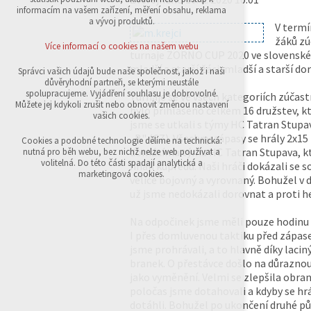
přihlášení, volby jazyka, apod.
informacím na vašem zařízení, měření obsahu, reklama
a vývoj produktů.
V termí
Volitelná cookies
žáků zú
analytická pro anonymizované vyhodnocení
Více informací o cookies na našem webu
návštěvnosti
turnaje ZORNO CUP 2020 ve slovenské S
marketingová cookies (Google,Sklik)
mladší a starší žáci, mladší a starší do
Správci vašich údajů bude naše společnost, jakož i naši
důvěryhodní partneři, se kterými neustále
Více informací o cookies na našem webu
spolupracujeme. Vyjádření souhlasu je dobrovolné.
Turnaje se ve všech kategoriích zúčast
Můžete jej kdykoli zrušit nebo obnovit změnou nastavení
bylo přihlášeno celkem 16 družstev, kt
vašich cookies.
jsme se utkali s týmy HC Tatran Stupa
Přijmout všechny cookies
„B" (CZ). Všechny zápasy se hrály 2x1
Cookies a podobné technologie dělíme na technická:
domácímu týmu HC Tatran Stupava, kter
nutná pro běh webu, bez nichž nelze web používat a
volitelná. Do této části spadají analytická a
hnali kupředu. Naši hráči dokázali se 
Odmítnout vše
marketingová cookies.
velice bojovný a vyrovnaný. Bohužel v
už jsme nedokázali dorovnat a proti h
Na odpočinek jsme měli pouze hodinu 
I přes domluvenou taktiku před zápas
jsme prohrávali, a to hlavně díky lac
branek. O přestávce došlo na důraznou 
jako vyměnění. Velmi se zlepšila obran
poločas jsme dotahovali a kdyby se hrá
dotáhli. Bohužel po ukončení druhé půl