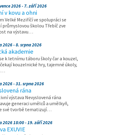
vence 2026 - 7. září 2026
 v kovu a ohni
 Velké Meziříčí ve spolupráci se
í průmyslovou školou Třebíč zve
ost na výstavu…
a 2026 - 8. srpna 2026
cká akademie
 se k letnímu táboru školy čar a kouzel,
 čekají kouzelnické hry, tajemné úkoly,
a…
a 2026 - 31. srpna 2026
slovená rána
ivní výstava Nevyslovená rána
avuje generaci umělců a umělkyň,
ve své tvorbě tematizují…
a 2026 18:00 - 19. září 2026
ava EXUVIE