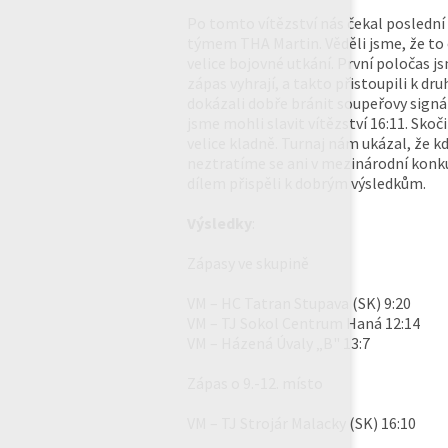
Po tomto vítězství nás čekal poslední z
týmem THA Martin. Věděli jsme, že to
velice bojovné utkání. První poločas js
zápas vyhrají, a takto přistoupili k dr
dokázali dobře bránit soupeřovy signá
jsme mohli slavit vítězství 16:11. Sko
velice kladně. Turnaj nám ukázal, že
neztratíme se ani v mezinárodní konkur
dílem přispěli k dobrým výsledkům.
Výsledky
:
Zápasy ve skupině
VM – HC Tatran Stupava (SK) 9:20
VM – TJ Sokol Centrum Haná 12:14
VM – Házená Úvaly „B" 13:7
Zápas o 9.-12. místo
VM – TJ Strojár Malacky (SK) 16:10