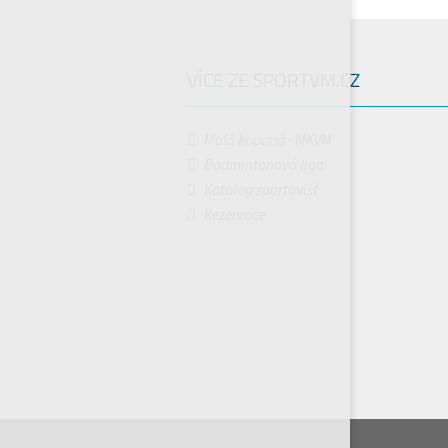
VÍCE ZE SPORTVM.CZ
Malá kopaná - MKVM
Badmintonová liga
Katalog sportovišť
Rezervace