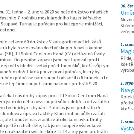
30. čer
nu 31. ledna – 2. února 2020 se naše družstvo mladších
Umění
častnilo 7. ročníku mezinárodního házenkářského
Muzeum
tupavě. Turnaj je pořádán pro kategorie minižáci,
Středn
rostenci.
veřejn
nilo celkem 60 družstev. V kategorii mladších žáků
1. srpn
erá byla rozlosována do čtyř skupin. V naší skupině
Magi
va (SK), TJ Sokol Centrum Haná (CZ) a Házená Úvaly
Přidej
5 minut. Do prvního zápasu jsme nastupovali proti
kde tě
ý měl v hledišti velký počet fanoušků, kteří svůj tým
výrob
soupeřem držet krok pouze první poločas, který byl
 druhém poločase nám soupeř odskočil o 6 branek, a to
1. srpn
erně lepšímu soupeři jsme nakonec prohráli 9:20.
Nevy
a čekal nás druhý zápas proti TJ Sokol Centrum Haná.
Kolekt
em jsem do něho nevstoupili vůbec dobře a od začátku
předst
iným technickým chybám. Poločas jsme prohráli o 5
kteří 
domluvu a úpravu taktiky. Kluci druhou půlku začali
a, ale bohužel nás zradila v útoku koncovka. Druhý
1. srpn
lo ještě o chvíli déle, tak jsme soupeře výsledkově
Výst
e na ukazateli svítilo skóre 12:14 a my jsme prohráli i