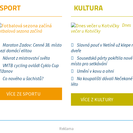
SPORT
KULTURA
Dnes
otbalová sezona začíná
večer u Kotvičky
Maraton Zadov: Cenné 38. místo
Slavná pouť v Netíně už klepe 
ezi domácí elitou
dveře
Návrat z mistrovství světa
Sousedská párty pokřtila nové
místo pro setkávání
VMTB cycling ovládl Cyklo Cup
řižanov
Umění v kovu a ohni
Co nového u šachistů?
Na koupališti dávali Nečekané
léto
VÍCE ZE SPORTU
VÍCE Z KULTURY
Reklama