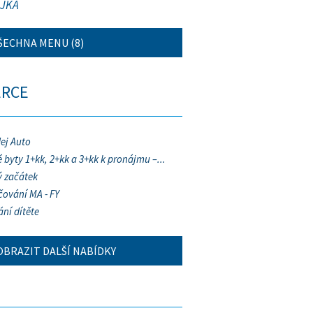
JKA
ŠECHNA MENU (8)
ERCE
ej Auto
 byty 1+kk, 2+kk a 3+kk k pronájmu –...
 začátek
ování MA - FY
ání dítěte
OBRAZIT DALŠÍ NABÍDKY