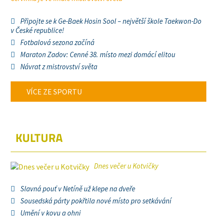
Připojte se k Ge-Baek Hosin Sool – největší škole Taekwon-Do
v České republice!
Fotbalová sezona začíná
Maraton Zadov: Cenné 38. místo mezi domácí elitou
Návrat z mistrovství světa
VÍCE ZE SPORTU
KULTURA
Dnes večer u Kotvičky
Slavná pouť v Netíně už klepe na dveře
Sousedská párty pokřtila nové místo pro setkávání
Umění v kovu a ohni