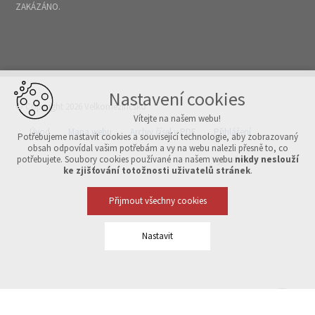
ZAKÁZÁNO.
Nastavení cookies
© Copyright 2026 Velkomeziříčsko
Vítejte na našem webu!
Úvod
Mapa webu
Archiv čísel v PDF
Přihlášení
Potřebujeme nastavit cookies a související technologie, aby zobrazovaný
obsah odpovídal vašim potřebám a vy na webu nalezli přesně to, co
potřebujete. Soubory cookies používané na našem webu
nikdy neslouží
Vytvořeno v xart.cz
ke zjišťování totožnosti uživatelů stránek
.
Přijmout všechny cookies
Nastavit
Technická cookies
nutná pro provozování webu
udržení kontextu stránek (session): případná přihlášení, volby
jazyka, apod.