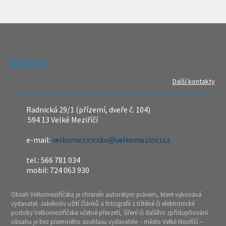
REDAKCE
Další kontakty
Radnická 29/1 (přízemí, dveře č. 104)
594 13 Velké Meziříčí
e-mail:
velkomeziricsko@velkemezirici.cz
tel.: 566 781 034
mobil: 724 063 930
Obsah Velkomeziříčska je chráněn autorským právem, které vykonává
vydavatel. Jakékoliv užití článků a fotografií z tištěné či elektronické
podoby Velkomeziříčska včetně převzetí, šíření či dalšího zpřístupňování
obsahu je bez písemného souhlasu vydavatele – město Velké Meziříčí –