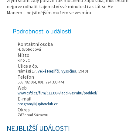
zlým silám. Aby porazil tak mocného záporáka, musí Adam
nejprve odhalit tajemství své minulosti a stát se He-
Manem – nejsilnějším mužem ve vesmíru.
Podrobnosti o události
Kontaktní osoba
H. Svobodová
Místo
kino JC
Ulice a čp.
Náměstí 17,
Velké Meziříčí
,
Vysočina
, 594 01
Telefon
566 782 004, 001, 724 399 474
Web
www.csfd.cz/film/512398-vladci-vesmiru/prehled/
E-mail
program@jupiterclub.cz
Okres
Žďár nad Sázavou
NEJBLIŽŠÍ UDÁLOSTI