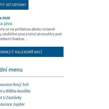
PIT VSTUPENKY
na 2026
a pivo
vte se na pořádnou dávku rockové
, skvělého piva a letní atmosféry pod
 nebem! Kaktus…
OBRAZIT KALENDÁŘ AKCÍ
ední menu
taurace Nový Svit
l u Bílého koníčka
et U Zastávky
taurace Jupiter