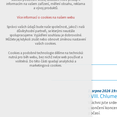
přihlášení, volby jazyka, apod.
informacím na vašem zařízení, měření obsahu, reklama
a vývoj produktů.
Volitelná cookies
analytická pro anonymizované vyhodnocení
Více informací o cookies na našem webu
návštěvnosti
marketingová cookies (Google,Sklik)
Správci vašich údajů bude naše společnost, jakož i naši
důvěryhodní partneři, se kterými neustále
Více informací o cookies na našem webu
spolupracujeme. Vyjádření souhlasu je dobrovolné.
Můžete jej kdykoli zrušit nebo obnovit změnou nastavení
vašich cookies.
Přijmout všechny cookies
Cookies a podobné technologie dělíme na technická:
nutná pro běh webu, bez nichž nelze web používat a
volitelná. Do této části spadají analytická a
Odmítnout vše
marketingová cookies.
1. srpna 2026 19
XVIII. Chlume
Všichni jste srd
ukončení koncer
počasí.