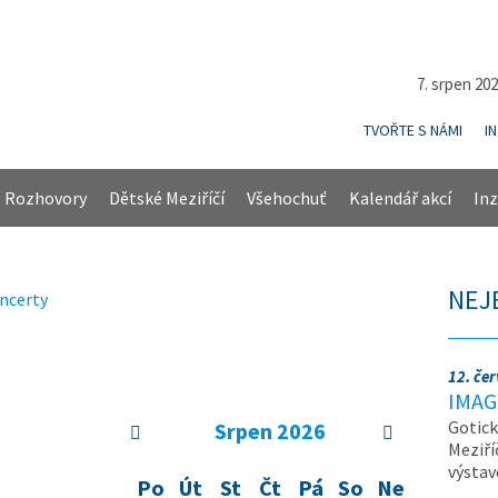
7. srpen 20
TVOŘTE S NÁMI
I
Rozhovory
Dětské Meziříčí
Všehochuť
Kalendář akcí
Inz
NEJ
ncerty
12. če
IMAG
Gotick
Srpen
2026
Meziří
výsta
Po
Út
St
Čt
Pá
So
Ne