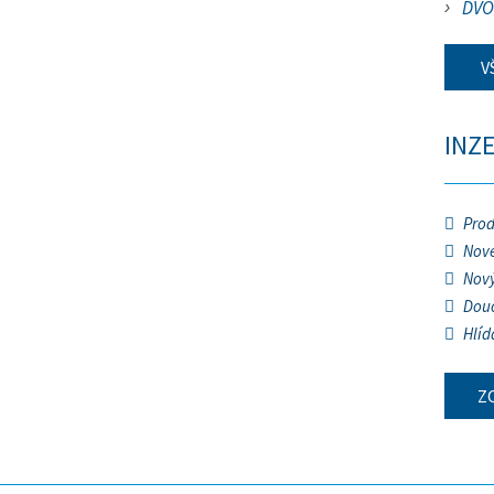
DVO
V
INZ
Prod
Nové
Nový
Douč
Hlíd
Z