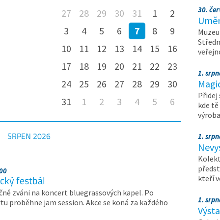
30. čer
27
28
29
30
31
1
2
Umění
3
4
5
6
7
8
9
Muzeum
Středn
10
11
12
13
14
15
16
veřejn
17
18
19
20
21
22
23
1. srpn
24
25
26
27
28
29
30
Magi
Přidej
31
1
2
3
4
5
6
kde tě
výrob
SRPEN
2026
1. srpn
Nevy
Kolekt
předst
:00
cký festbál
kteří 
ečně zváni na koncert bluegrassových kapel. Po
1. srpn
tu proběhne jam session. Akce se koná za každého
Výst