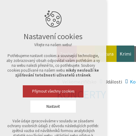
Nastavení cookies
Vítejte na našem webu!
Zprávy
Sport
Kultura
Krimi
Potřebujeme nastavit cookies a související technologie,
aby zobrazovaný obsah odpovídal vašim potřebám a vy
na webu nalezli přesně to, co potřebujete. Soubory
cookies používané na našem webu
nikdy neslouží ke
zjišťování totožnosti uživatelů stránek
.
Velkomeziříčsko
Události
Ko
KONCERTY
Přijmout všechny cookies
Nastavit
Vaše údaje zpracováváme v souladu se zásadami
Technická cookies
ochrany osobních údajů z důvodu následujících potřeb:
nutná pro provozování webu
zpětná vazba od návštěvníků formou analytických
udržení kontextu stránek (session): případná
statistik používání webu, ukládání nebo přístup k