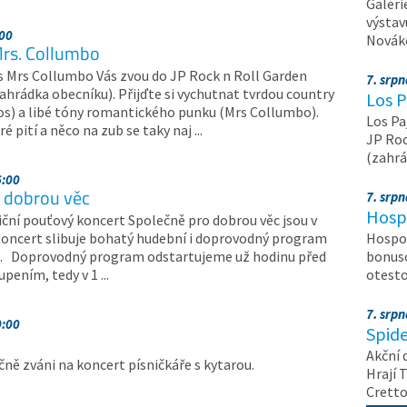
Galeri
výstav
:00
Nováko
Mrs. Collumbo
 s Mrs Collumbo Vás zvou do JP Rock n Roll Garden
7. srp
zahrádka obecníku). Přijďte si vychutnat tvrdou country
Los P
os) a libé tóny romantického punku (Mrs Collumbo).
Los Pa
é pití a něco na zub se taky naj ...
JP Roc
(zahrá
6:00
 dobrou věc
7. srp
Hosp
iční pouťový koncert Společně pro dobrou věc jsou v
oncert slibuje bohatý hudební i doprovodný program
Hospod
u. Doprovodný program odstartujeme už hodinu před
bonuso
ením, tedy v 1 ...
otest
7. srp
0:00
Spide
Akční 
ečně zváni na koncert písničkáře s kytarou.
Hrají T
Crett