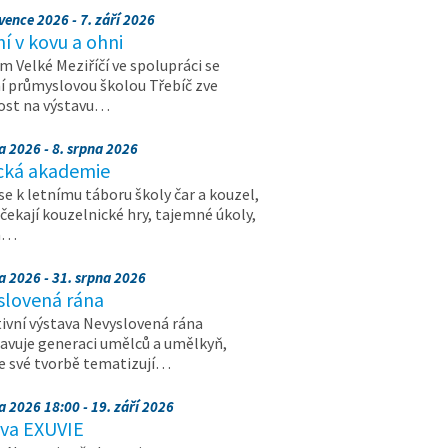
vence 2026 - 7. září 2026
 v kovu a ohni
 Velké Meziříčí ve spolupráci se
í průmyslovou školou Třebíč zve
ost na výstavu…
a 2026 - 8. srpna 2026
cká akademie
 se k letnímu táboru školy čar a kouzel,
 čekají kouzelnické hry, tajemné úkoly,
a…
a 2026 - 31. srpna 2026
slovená rána
ivní výstava Nevyslovená rána
avuje generaci umělců a umělkyň,
ve své tvorbě tematizují…
a 2026 18:00 - 19. září 2026
ava EXUVIE