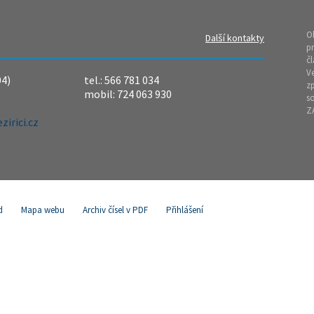
O
Další kontakty
pr
čl
Ve
04)
tel.: 566 781 034
z
mobil: 724 063 930
so
Z
irici.cz
d
Mapa webu
Archiv čísel v PDF
Přihlášení