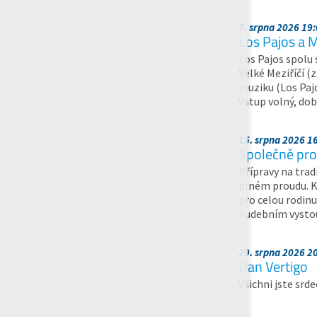
7. srpna 2026 19
Los Pajos a 
Los Pajos spolu
Velké Meziříčí (
muziku (Los Paj
Vstup volný, dobr
15. srpna 2026 1
Společně pro
Přípravy na trad
plném proudu. K
pro celou rodin
hudebním vystoup
29. srpna 2026 2
Dan Vertigo
Všichni jste srd