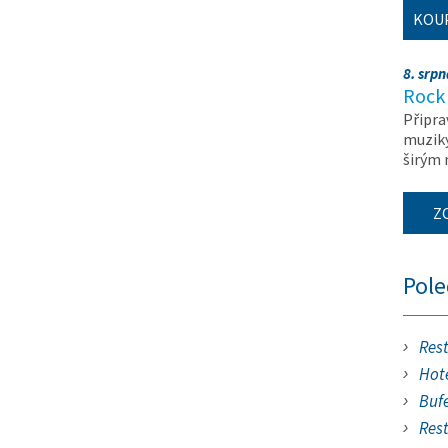
KOU
8. srp
Rock 
Připra
muziky
širým
Z
Pol
Res
Hote
Buf
Res