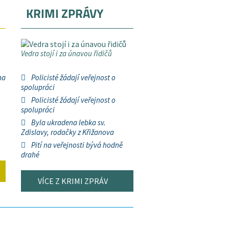
KRIMI ZPRÁVY
Vedra stojí i za únavou řidičů
na
Policisté žádají veřejnost o
spolupráci
Policisté žádají veřejnost o
spolupráci
Byla ukradena lebka sv.
Zdislavy, rodačky z Křižanova
Pití na veřejnosti bývá hodně
drahé
VÍCE Z KRIMI ZPRÁV