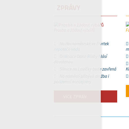
ZPRÁVY
Prosba a žádost rybářů
F
Na Hornoměstské ve čtvrtek
nepoteče voda
m
Ordinace Dana Blahy hlásí
dovolenou
Silnice na Lavičky bude zavřená
K
Na náměstí přibývá dlažba i
podzemní kontejnery
VÍCE ZPRÁV