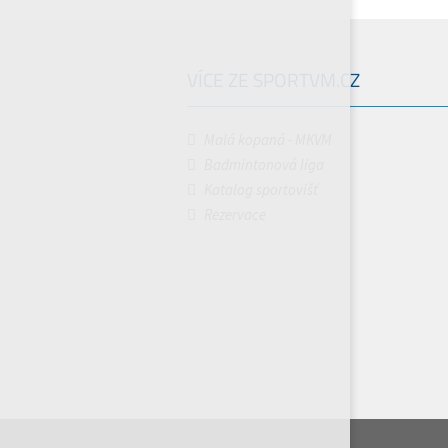
VÍCE ZE SPORTVM.CZ
Malá kopaná - MKVM
Badmintonová liga
Katalog sportovišť
Rezervace