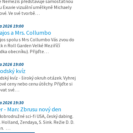
e Nemezis představuje samostatnou
u Exuvie vizuální umělkyně Michaely
vé. Ve své tvorbě…
na 2026 19:00
ajos a Mrs. Collumbo
jos spolu s Mrs Collumbo Vás zvou do
k n Roll Garden Velké Meziříčí
dka obecníku). Přijďte…
na 2026 19:00
odský kvíz
ský kvíz - široký okruh otázek. Vyhrej
vé ceny nebo cenu útěchy. Přijďte si
ovat své…
na 2026 19:30
r - Man: Zbrusu nový den
dobrodružné sci-fi USA, český dabing.
. Holland, Zendaya, S. Sink. Režie D. D.
on. …