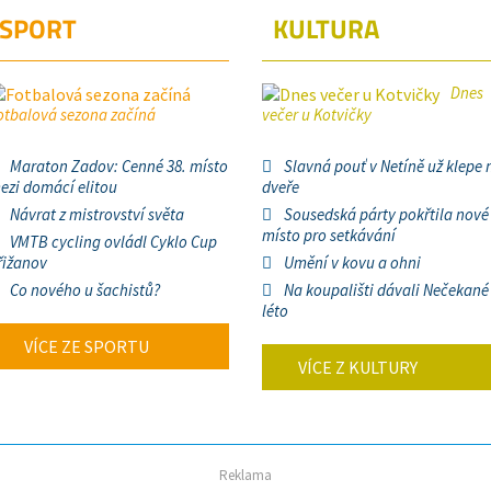
SPORT
KULTURA
Dnes
otbalová sezona začíná
večer u Kotvičky
Maraton Zadov: Cenné 38. místo
Slavná pouť v Netíně už klepe 
ezi domácí elitou
dveře
Návrat z mistrovství světa
Sousedská párty pokřtila nové
místo pro setkávání
VMTB cycling ovládl Cyklo Cup
řižanov
Umění v kovu a ohni
Co nového u šachistů?
Na koupališti dávali Nečekané
léto
VÍCE ZE SPORTU
VÍCE Z KULTURY
Reklama