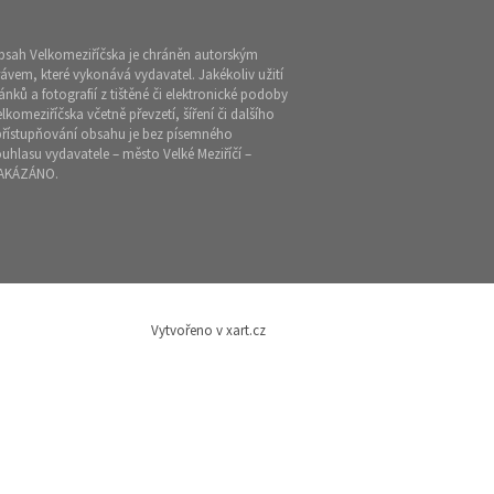
bsah Velkomeziříčska je chráněn autorským
ávem, které vykonává vydavatel. Jakékoliv užití
ánků a fotografií z tištěné či elektronické podoby
lkomeziříčska včetně převzetí, šíření či dalšího
přístupňování obsahu je bez písemného
uhlasu vydavatele – město Velké Meziříčí –
AKÁZÁNO.
Vytvořeno v xart.cz