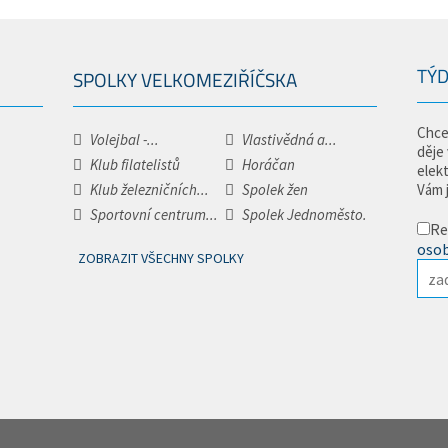
TÝD
SPOLKY VELKOMEZIŘÍČSKA
Chce
Volejbal -...
Vlastivědná a...
děje
Klub filatelistů
Horáčan
elek
Klub železničních...
Spolek žen
Vám 
Sportovní centrum...
Spolek Jednoměsto.
Re
osob
ZOBRAZIT VŠECHNY SPOLKY