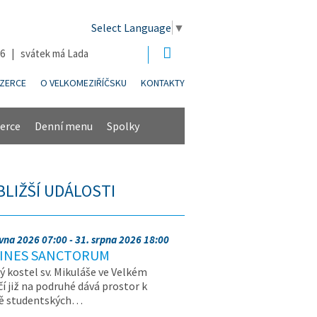
Select Language
▼
26 | svátek má Lada
NZERCE
O VELKOMEZIŘÍČSKU
KONTAKTY
erce
Denní menu
Spolky
BLIŽŠÍ UDÁLOSTI
rvna 2026 07:00 - 31. srpna 2026 18:00
INES SANCTORUM
ý kostel sv. Mikuláše ve Velkém
čí již na podruhé dává prostor k
vě studentských…