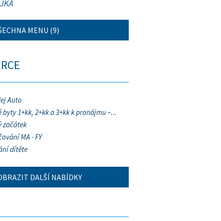
JKA
ŠECHNA MENU (9)
ERCE
ej Auto
 byty 1+kk, 2+kk a 3+kk k pronájmu –...
 začátek
ování MA - FY
ání dítěte
OBRAZIT DALŠÍ NABÍDKY