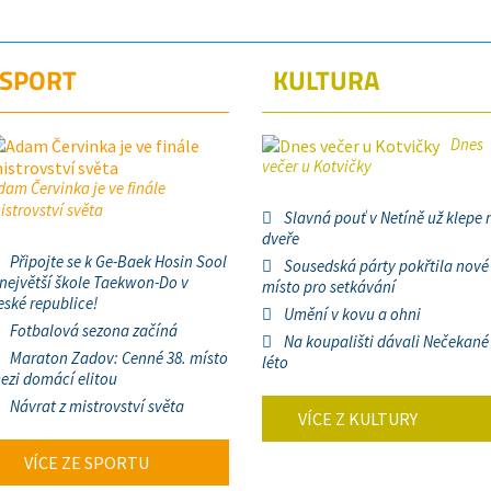
SPORT
KULTURA
Dnes
večer u Kotvičky
dam Červinka je ve finále
istrovství světa
Slavná pouť v Netíně už klepe 
dveře
Připojte se k Ge-Baek Hosin Sool
Sousedská párty pokřtila nové
 největší škole Taekwon-Do v
místo pro setkávání
eské republice!
Umění v kovu a ohni
Fotbalová sezona začíná
Na koupališti dávali Nečekané
Maraton Zadov: Cenné 38. místo
léto
ezi domácí elitou
Návrat z mistrovství světa
VÍCE Z KULTURY
VÍCE ZE SPORTU