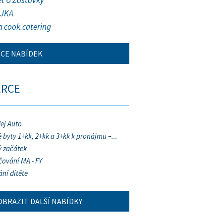
et U Zastávky
JKA
a cook.catering
ÍCE NABÍDEK
ERCE
ej Auto
 byty 1+kk, 2+kk a 3+kk k pronájmu –...
 začátek
ování MA - FY
ání dítěte
OBRAZIT DALŠÍ NABÍDKY