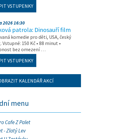
PIT VSTUPENKY
na 2026 16:30
ová patrola: Dinosauří film
aná komedie pro děti, USA, český
. Vstupné: 150 Kč • 88 minut •
upnost bez omezení …
PIT VSTUPENKY
OBRAZIT KALENDÁŘ AKCÍ
ední menu
ro Cafe Z Palet
t - Zlatý Lev