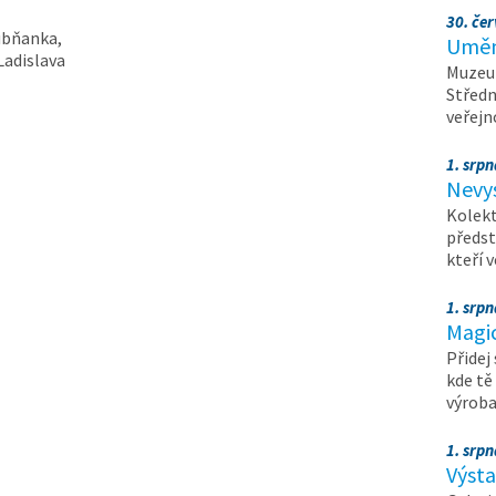
30. čer
ubňanka,
Umění
Ladislava
Muzeum
Středn
veřejn
1. srpn
Nevy
Kolekt
předst
kteří 
1. srpn
Magi
Přidej
kde tě
výrob
1. srpn
Výst