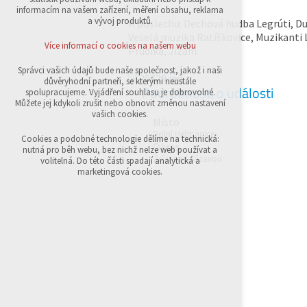
přihlášení, volby jazyka, apod.
informacím na vašem zařízení, měření obsahu, reklama
a vývoj produktů.
K poslechu: Dechová hudba Legrúti, D
Volitelná cookies
Veselá muzika Ratíškovice, Muzikanti 
analytická pro anonymizované vyhodnocení
Více informací o cookies na našem webu
Prudíka, Jižani.
návštěvnosti
marketingová cookies (Google,Sklik)
Správci vašich údajů bude naše společnost, jakož i naši
důvěryhodní partneři, se kterými neustále
Podrobnosti o události
Více informací o cookies na našem webu
spolupracujeme. Vyjádření souhlasu je dobrovolné.
Můžete jej kdykoli zrušit nebo obnovit změnou nastavení
vašich cookies.
Místo
Dolní Heřmanice
Přijmout všechny cookies
Cookies a podobné technologie dělíme na technická:
Okres
nutná pro běh webu, bez nichž nelze web používat a
Žďár nad Sázavou
volitelná. Do této části spadají analytická a
Odmítnout vše
marketingová cookies.