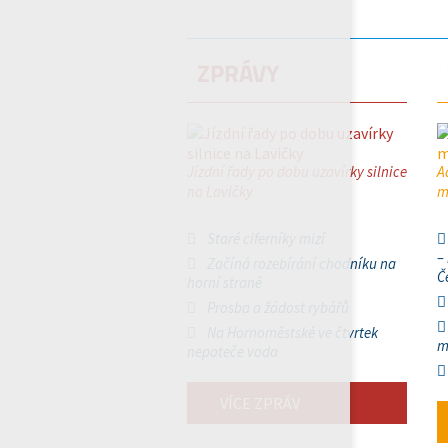
ZPRÁVY
Jízdní řady po dobu uzavírky silnice
A
na Lavičky
m
Staré ciferníky mizí
–
Začíná rozebírání chodníku na
Č
horní straně
Prosba a žádost rybářů
Na Hornoměstské ve čtvrtek
m
nepoteče voda
VÍCE ZPRÁV