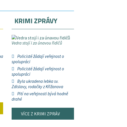
KRIMI ZPRÁVY
Vedra stojí i za únavou řidičů
na
Policisté žádají veřejnost o
spolupráci
Policisté žádají veřejnost o
spolupráci
Byla ukradena lebka sv.
Zdislavy, rodačky z Křižanova
Pití na veřejnosti bývá hodně
drahé
VÍCE Z KRIMI ZPRÁV