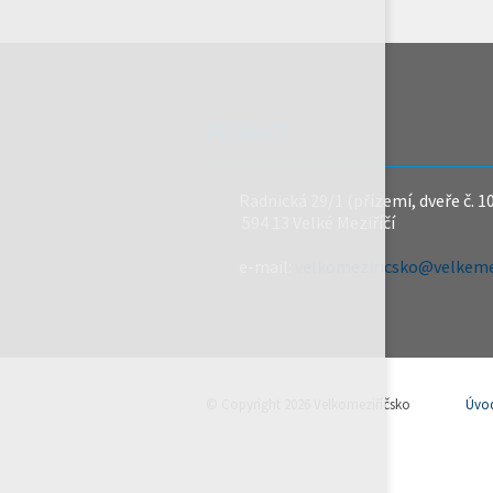
REDAKCE
Radnická 29/1 (přízemí, dveře č. 1
594 13 Velké Meziříčí
e-mail:
velkomeziricsko@velkemez
© Copyright 2026 Velkomeziříčsko
Úvo