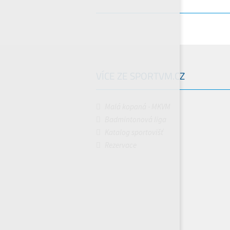
VÍCE ZE SPORTVM.CZ
Malá kopaná - MKVM
Badmintonová liga
Katalog sportovišť
Rezervace