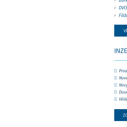
Buf
DVO
Fild
V
INZ
Prod
Nové
Nový
Douč
Hlíd
Z