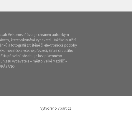
bsah Velkomeziříčska je chráněn autorským
ávem, které vykonává vydavatel. Jakékoliv užití
ánků a fotografií z tištěné či elektronické podoby
lkomeziříčska včetně převzetí, šíření či dalšího
přístupňování obsahu je bez písemného
uhlasu vydavatele – město Velké Meziříčí –
AKÁZÁNO.
Vytvořeno v xart.cz