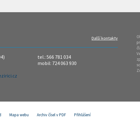
O
Další kontakty
pr
čl
Ve
04)
tel.: 566 781 034
z
mobil: 724 063 930
so
Z
irici.cz
d
Mapa webu
Archiv čísel v PDF
Přihlášení