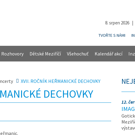
8. srpen 2026 
TVOŘTE S NÁMI
I
Rozhovory
Dětské Meziříčí
Všehochuť
Kalendář akcí
Inz
NEJ
ncerty
XVII. ROČNÍK HEŘMANICKÉ DECHOVKY
EŘMANICKÉ DECHOVKY
12. če
IMAG
Gotick
Meziří
výsta
Heřmanic.