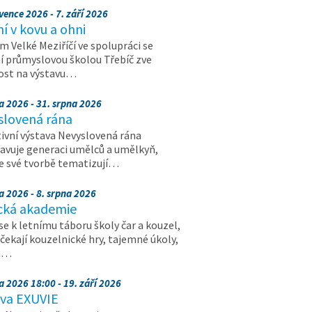
vence 2026 - 7. září 2026
 v kovu a ohni
 Velké Meziříčí ve spolupráci se
í průmyslovou školou Třebíč zve
ost na výstavu…
a 2026 - 31. srpna 2026
slovená rána
ivní výstava Nevyslovená rána
avuje generaci umělců a umělkyň,
ve své tvorbě tematizují…
a 2026 - 8. srpna 2026
cká akademie
 se k letnímu táboru školy čar a kouzel,
 čekají kouzelnické hry, tajemné úkoly,
a…
a 2026 18:00 - 19. září 2026
ava EXUVIE