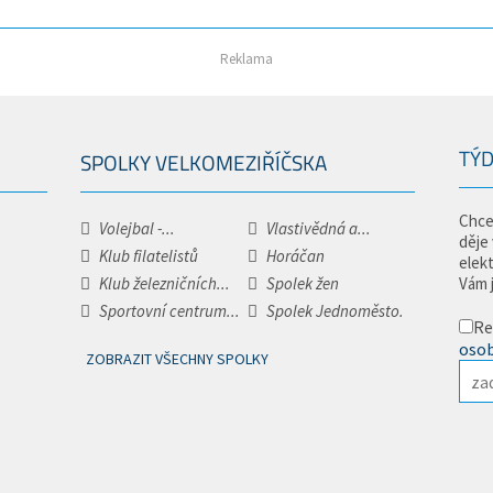
Reklama
TÝD
SPOLKY VELKOMEZIŘÍČSKA
Chce
Volejbal -...
Vlastivědná a...
děje
Klub filatelistů
Horáčan
elek
Klub železničních...
Spolek žen
Vám 
Sportovní centrum...
Spolek Jednoměsto.
Re
osob
ZOBRAZIT VŠECHNY SPOLKY