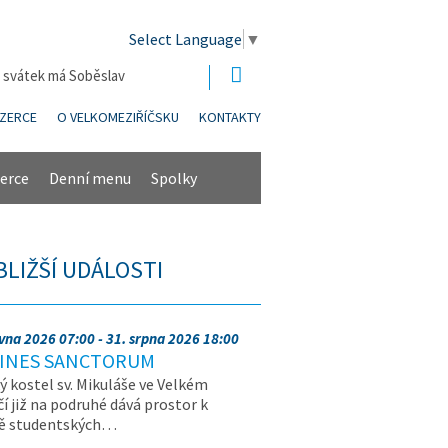
Select Language
▼
| svátek má Soběslav
NZERCE
O VELKOMEZIŘÍČSKU
KONTAKTY
erce
Denní menu
Spolky
BLIŽŠÍ UDÁLOSTI
rvna 2026 07:00 - 31. srpna 2026 18:00
INES SANCTORUM
ý kostel sv. Mikuláše ve Velkém
čí již na podruhé dává prostor k
vě studentských…