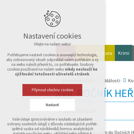
Nastavení cookies
Vítejte na našem webu!
Zprávy
Sport
Kultura
Krimi
Potřebujeme nastavit cookies a související technologie,
aby zobrazovaný obsah odpovídal vašim potřebám a vy
na webu nalezli přesně to, co potřebujete. Soubory
cookies používané na našem webu
nikdy neslouží ke
zjišťování totožnosti uživatelů stránek
.
Velkomeziříčsko
Události
Ko
XVII. ROČNÍK H
Přijmout všechny cookies
Nastavit
9. srpna 2025 13:00
Vaše údaje zpracováváme v souladu se zásadami
Technická cookies
ochrany osobních údajů z důvodu následujících potřeb:
nutná pro provozování webu
zpětná vazba od návštěvníků formou analytických
Všichni jste srdečně zváni do Dolních 
udržení kontextu stránek (session): případná
statistik používání webu, ukládání nebo přístup k