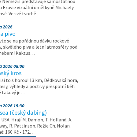
e Nemezis představuje samostatnou
u Exuvie vizuální umělkyně Michaely
vé. Ve své tvorbě…
na 2026
a pivo
vte se na pořádnou dávku rockové
, skvělého piva a letní atmosféry pod
 nebem! Kaktus…
na 2026 08:00
ský kros
 si to s horou! 13 km, Dědkovská hora,
 lesy, výhledy a poctivý přespolní běh.
ě takový je…
na 2026 19:30
ea (český dabing)
USA. Hrají M. Damon, T. Holland, A.
ay, R. Pattinson. Režie Ch. Nolan.
é: 160 Kč • 172…