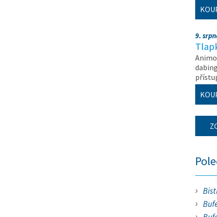
KOU
9. srp
Tlapk
Animov
dabing
příst
KOU
Z
Pol
Bist
Bufe