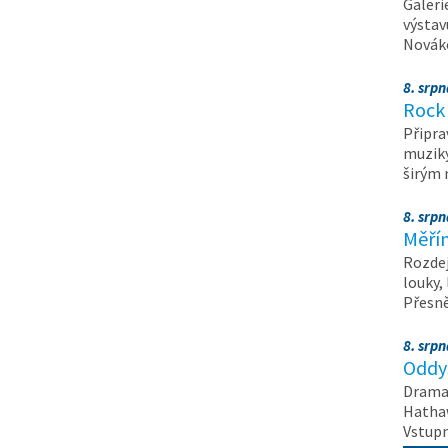
Galeri
výstav
Nováko
8. srp
Rock 
Připra
muziky
širým
8. srp
Měřín
Rozdej
louky,
Přesn
8. srp
Oddys
Drama 
Hathaw
Vstupn