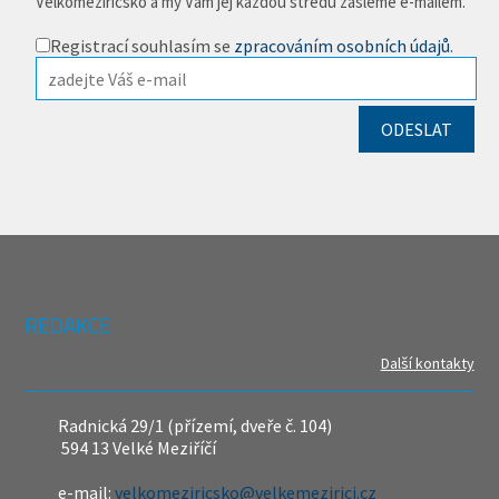
Velkomeziříčsko a my Vám jej každou středu zašleme e-mailem.
Registrací souhlasím se
zpracováním osobních údajů
.
REDAKCE
Další kontakty
Radnická 29/1 (přízemí, dveře č. 104)
594 13 Velké Meziříčí
e-mail:
velkomeziricsko@velkemezirici.cz