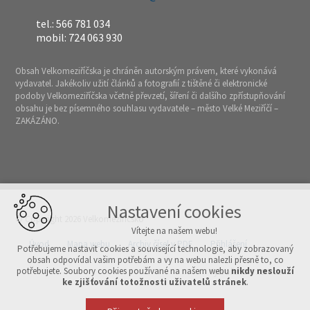
tel.: 566 781 034
mobil: 724 063 930
Obsah Velkomeziříčska je chráněn autorským právem, které vykonává
vydavatel. Jakékoliv užití článků a fotografií z tištěné či elektronické
podoby Velkomeziříčska včetně převzetí, šíření či dalšího zpřístupňování
obsahu je bez písemného souhlasu vydavatele – město Velké Meziříčí –
ZAKÁZÁNO.
Nastavení cookies
© Copyright 2026 Velkomeziříčsko
Vítejte na našem webu!
Úvod
Mapa webu
Archiv čísel v PDF
Přihlášení
Potřebujeme nastavit cookies a související technologie, aby zobrazovaný
obsah odpovídal vašim potřebám a vy na webu nalezli přesně to, co
potřebujete. Soubory cookies používané na našem webu
nikdy neslouží
Vytvořeno v xart.cz
ke zjišťování totožnosti uživatelů stránek
.