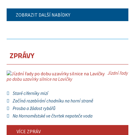
ZOBRAZIT DALŠÍ NABÍDKY
ZPRÁVY
Jízdní řady
po dobu uzavírky silnice na Lavičky
Staré ciferníky mizí
Začíná rozebírání chodníku na horní straně
Prosba a žádost rybářů
Na Hornoměstské ve čtvrtek nepoteče voda
VÍCE ZPRÁV