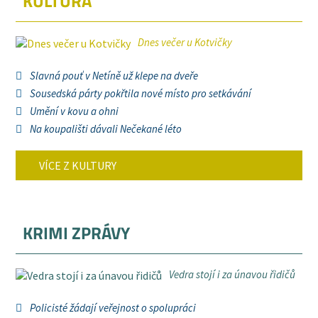
KULTURA
Dnes večer u Kotvičky
Slavná pouť v Netíně už klepe na dveře
Sousedská párty pokřtila nové místo pro setkávání
Umění v kovu a ohni
Na koupališti dávali Nečekané léto
VÍCE Z KULTURY
KRIMI ZPRÁVY
Vedra stojí i za únavou řidičů
Policisté žádají veřejnost o spolupráci