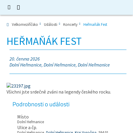
Velkomeziříčsko
Události
Koncerty
Heřmaňák Fest
HEŘMAŇÁK FEST
20. června 2026
Dolní Heřmanice, Dolní Heřmanice, Dolní Heřmanice
Všichni jste srdečně zváni na legendy českého rocku.
Podrobnosti o události
Místo
Dolní Heřmanice
Ulice a čp.
Dolní Heřmanice,
Dolní Heřmanice
,
Kraj Vysočina
, 594 01