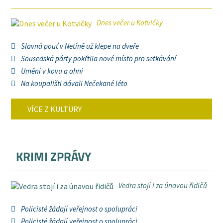
Dnes večer u Kotvičky
Slavná pouť v Netíně už klepe na dveře
Sousedská párty pokřtila nové místo pro setkávání
Umění v kovu a ohni
Na koupališti dávali Nečekané léto
VÍCE Z KULTURY
KRIMI ZPRÁVY
Vedra stojí i za únavou řidičů
Policisté žádají veřejnost o spolupráci
Policisté žádají veřejnost o spolupráci