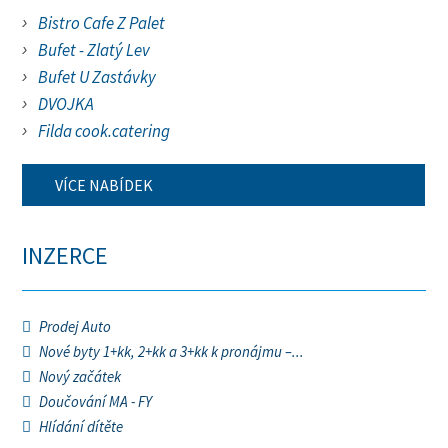
Bistro Cafe Z Palet
Bufet - Zlatý Lev
Bufet U Zastávky
DVOJKA
Filda cook.catering
VÍCE NABÍDEK
INZERCE
Prodej Auto
Nové byty 1+kk, 2+kk a 3+kk k pronájmu –...
Nový začátek
Doučování MA - FY
Hlídání dítěte