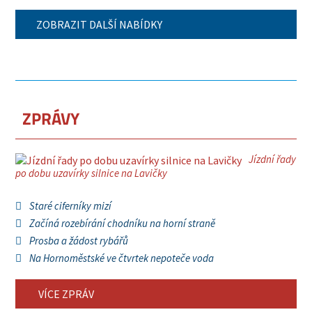
ZOBRAZIT DALŠÍ NABÍDKY
ZPRÁVY
Jízdní řady
po dobu uzavírky silnice na Lavičky
Staré ciferníky mizí
Začíná rozebírání chodníku na horní straně
Prosba a žádost rybářů
Na Hornoměstské ve čtvrtek nepoteče voda
VÍCE ZPRÁV