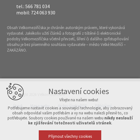
tel.: 566 781 034
mobil: 724 063 930
Obsah Velkomeziříčska je chráněn autorským právem, které vykonává
vydavatel. Jakékoliv užití článků a fotografií z tištěné či elektronické
podoby Velkomeziříčska včetně převzetí, šíření či dalšího zpřístupňování
obsahu je bez písemného souhlasu vydavatele – město Velké Meziříčí –
ZAKÁZÁNO.
Nastavení cookies
© Copyright 2026 Velkomeziříčsko
Vítejte na našem webu!
Úvod
Mapa webu
Archiv čísel v PDF
Přihlášení
Potřebujeme nastavit cookies a související technologie, aby zobrazovaný
obsah odpovídal vašim potřebám a vy na webu nalezli přesně to, co
potřebujete. Soubory cookies používané na našem webu
nikdy neslouží
Vytvořeno v xart.cz
ke zjišťování totožnosti uživatelů stránek
.
Přijmout všechny cookies