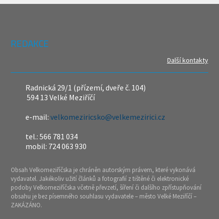
REDAKCE
Další kontakty
Radnická 29/1 (přízemí, dveře č. 104)
594 13 Velké Meziříčí
e-mail:
velkomeziricsko@velkemezirici.cz
tel.: 566 781 034
mobil: 724 063 930
Obsah Velkomeziříčska je chráněn autorským právem, které vykonává
vydavatel. Jakékoliv užití článků a fotografií z tištěné či elektronické
podoby Velkomeziříčska včetně převzetí, šíření či dalšího zpřístupňování
obsahu je bez písemného souhlasu vydavatele – město Velké Meziříčí –
ZAKÁZÁNO.