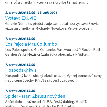
umělců a umělkyň, kteří ve své tvorbě tematizují…
1. srpna 2026 18:00 - 19. září 2026
Výstava EXUVIE
Galerie Nemezis představuje samostatnou výstavu Exuvie
vizuální umělkyně Michaely Novákové. Ve své tvorbě…
7. srpna 2026 19:00
Los Pajos a Mrs. Collumbo
Los Pajos spolu s Mrs Collumbo Vás zvou do JP Rock n Roll
Garden Velké Meziříčí (zahrádka obecníku). Přijďte…
7. srpna 2026 19:00
Hospodský kvíz
Hospodský kvíz - široký okruh otázek. Vyhrej bonusové ceny
nebo cenu útěchy. Přijďte si otestovat své…
7. srpna 2026 19:30
Spider - Man: Zbrusu nový den
Akční dobrodružné sci-fi USA, český dabing. Hrají T.
Holland, Zendaya, S. Sink. Režie D. D. Cretton. …