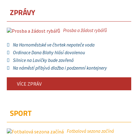
ZPRÁVY
Prosba a žádost rybářů
Na Hornoměstské ve čtvrtek nepoteče voda
Ordinace Dana Blahy hlásí dovolenou
Silnice na Lavičky bude zavřená
Na náměstí přibývá dlažba i podzemní kontejnery
VÍCE ZPRÁV
SPORT
Fotbalová sezona začíná