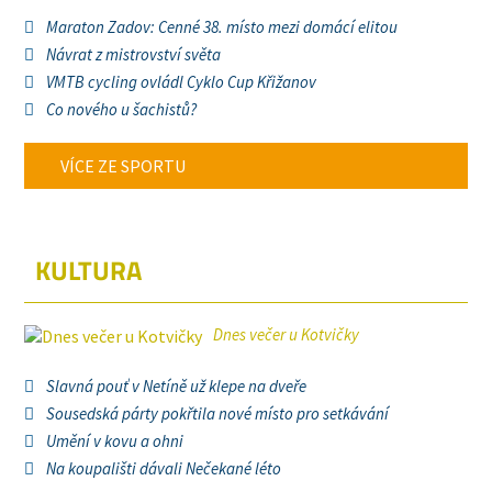
Maraton Zadov: Cenné 38. místo mezi domácí elitou
Návrat z mistrovství světa
VMTB cycling ovládl Cyklo Cup Křižanov
Co nového u šachistů?
VÍCE ZE SPORTU
KULTURA
Dnes večer u Kotvičky
Slavná pouť v Netíně už klepe na dveře
Sousedská párty pokřtila nové místo pro setkávání
Umění v kovu a ohni
Na koupališti dávali Nečekané léto