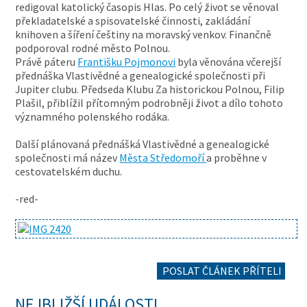
redigoval katolický časopis Hlas. Po celý život se věnoval
překladatelské a spisovatelské činnosti, zakládání
knihoven a šíření češtiny na moravský venkov. Finančně
podporoval rodné město Polnou.
Právě páteru
Františku Pojmonovi
byla věnována včerejší
přednáška Vlastivědné a genealogické společnosti při
Jupiter clubu. Předseda Klubu Za historickou Polnou, Filip
Plašil, přiblížil přítomným podrobněji život a dílo tohoto
významného polenského rodáka.
Další plánovaná přednášká Vlastivědné a genealogické
společnosti má název
Města Středomoří
a proběhne v
cestovatelském duchu.
-red-
POSLAT ČLÁNEK PŘÍTELI
NEJBLIŽŠÍ UDÁLOSTI