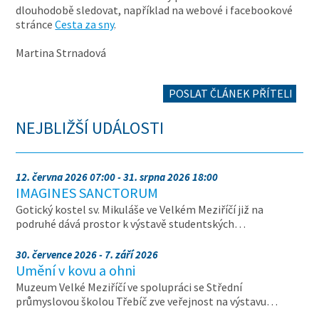
dlouhodobě sledovat, například na webové i facebookové
stránce
Cesta za sny
.
Martina Strnadová
POSLAT ČLÁNEK PŘÍTELI
NEJBLIŽŠÍ UDÁLOSTI
12. června 2026 07:00 - 31. srpna 2026 18:00
IMAGINES SANCTORUM
Gotický kostel sv. Mikuláše ve Velkém Meziříčí již na
podruhé dává prostor k výstavě studentských…
30. července 2026 - 7. září 2026
Umění v kovu a ohni
Muzeum Velké Meziříčí ve spolupráci se Střední
průmyslovou školou Třebíč zve veřejnost na výstavu…