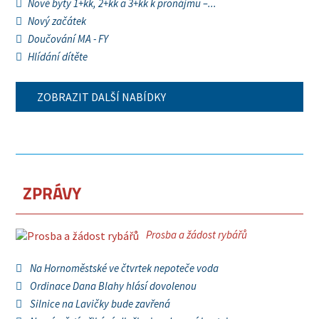
Nové byty 1+kk, 2+kk a 3+kk k pronájmu –...
Nový začátek
Doučování MA - FY
Hlídání dítěte
ZOBRAZIT DALŠÍ NABÍDKY
ZPRÁVY
Prosba a žádost rybářů
Na Hornoměstské ve čtvrtek nepoteče voda
Ordinace Dana Blahy hlásí dovolenou
Silnice na Lavičky bude zavřená