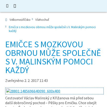
Velkomeziříčsko
Všehochuť
Emičce s mozkovou obrnou může společně s V. Malinským pomoci
každý
EMIČCE S MOZKOVOU
OBRNOU MŮŽE SPOLEČNĚ
S V. MALINSKÝM POMOCI
KAŽDÝ
Zveřejněno 2. 2. 2017 11:43
Cestovatel Václav Malinský z Křižanova má před sebou
další dobročinný pochod – Pěšky pro Emičku. Chce obejít