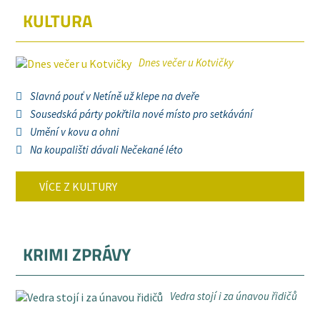
KULTURA
Dnes večer u Kotvičky
Slavná pouť v Netíně už klepe na dveře
Sousedská párty pokřtila nové místo pro setkávání
Umění v kovu a ohni
Na koupališti dávali Nečekané léto
VÍCE Z KULTURY
KRIMI ZPRÁVY
Vedra stojí i za únavou řidičů