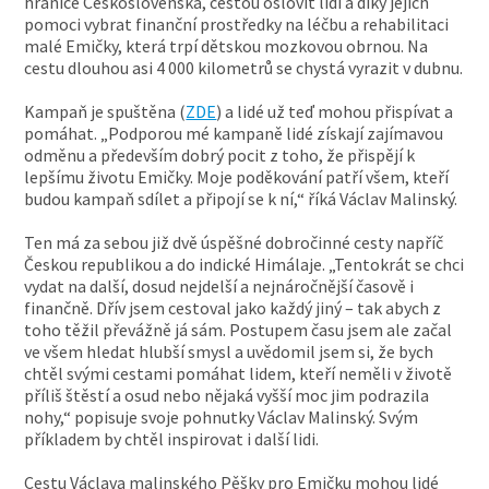
hranice Československa, cestou oslovit lidi a díky jejich
pomoci vybrat finanční prostředky na léčbu a rehabilitaci
malé Emičky, která trpí dětskou mozkovou obrnou. Na
cestu dlouhou asi 4 000 kilometrů se chystá vyrazit v dubnu.
Kampaň je spuštěna (
ZDE
) a lidé už teď mohou přispívat a
pomáhat. „Podporou mé kampaně lidé získají zajímavou
odměnu a především dobrý pocit z toho, že přispějí k
lepšímu životu Emičky. Moje poděkování patří všem, kteří
budou kampaň sdílet a připojí se k ní,“ říká Václav Malinský.
Ten má za sebou již dvě úspěšné dobročinné cesty napříč
Českou republikou a do indické Himálaje. „Tentokrát se chci
vydat na další, dosud nejdelší a nejnáročnější časově i
finančně. Dřív jsem cestoval jako každý jiný – tak abych z
toho těžil převážně já sám. Postupem času jsem ale začal
ve všem hledat hlubší smysl a uvědomil jsem si, že bych
chtěl svými cestami pomáhat lidem, kteří neměli v životě
příliš štěstí a osud nebo nějaká vyšší moc jim podrazila
nohy,“ popisuje svoje pohnutky Václav Malinský. Svým
příkladem by chtěl inspirovat i další lidi.
Cestu Václava malinského Pěšky pro Emičku mohou lidé