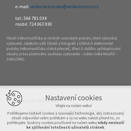
e-mail:
velkomeziricsko@velkemezirici.cz
tel.: 566 781 034
mobil: 724 063 930
Obsah Velkomeziříčska je chráněn autorským právem, které vykonává
vydavatel. Jakékoliv užití článků a fotografií z tištěné či elektronické
podoby Velkomeziříčska včetně převzetí, šíření či dalšího zpřístupňování
obsahu je bez písemného souhlasu vydavatele – město Velké Meziříčí –
ZAKÁZÁNO.
Nastavení cookies
© Copyright 2026 Velkomeziříčsko
Vítejte na našem webu!
Úvod
Mapa webu
Archiv čísel v PDF
Přihlášení
Potřebujeme nastavit cookies a související technologie, aby zobrazovaný
obsah odpovídal vašim potřebám a vy na webu nalezli přesně to, co
potřebujete. Soubory cookies používané na našem webu
nikdy neslouží
Vytvořeno v xart.cz
ke zjišťování totožnosti uživatelů stránek
.