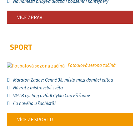
Na náměstí přibývá dlažba i podzemní kontejnery
VÍCE ZPRÁV
SPORT
Fotbalová sezona začíná
Maraton Zadov: Cenné 38. místo mezi domácí elitou
Návrat z mistrovství světa
VMTB cycling ovládl Cyklo Cup Křižanov
Co nového u šachistů?
VÍCE ZE SPORTU