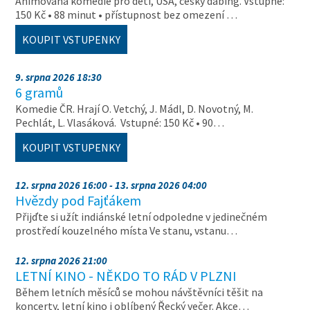
Animovaná komedie pro děti, USA, český dabing. Vstupné:
150 Kč • 88 minut • přístupnost bez omezení …
KOUPIT VSTUPENKY
9. srpna 2026 18:30
6 gramů
Komedie ČR. Hrají O. Vetchý, J. Mádl, D. Novotný, M.
Pechlát, L. Vlasáková. Vstupné: 150 Kč • 90…
KOUPIT VSTUPENKY
12. srpna 2026 16:00 - 13. srpna 2026 04:00
Hvězdy pod Fajťákem
Přijďte si užít indiánské letní odpoledne v jedinečném
prostředí kouzelného místa Ve stanu, vstanu…
12. srpna 2026 21:00
LETNÍ KINO - NĚKDO TO RÁD V PLZNI
Během letních měsíců se mohou návštěvníci těšit na
koncerty, letní kino i oblíbený Řecký večer. Akce…