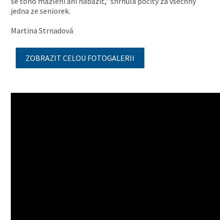
se toho mazlení ani nabažit," shrnula pocity za všechny
jedna ze seniorek.
Martina Strnadová
ZOBRAZIT CELOU FOTOGALERII