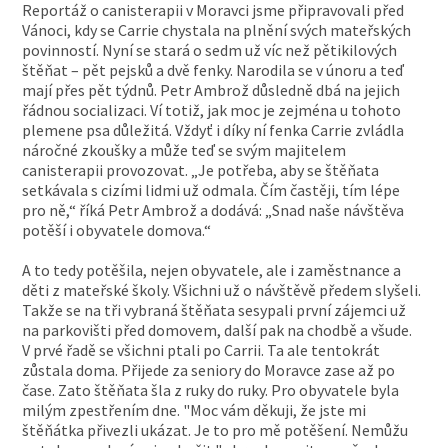
Reportáž o canisterapii v Moravci jsme připravovali před
Vánoci, kdy se Carrie chystala na plnění svých mateřských
povinností. Nyní se stará o sedm už víc než pětikilových
štěňat – pět pejsků a dvě fenky. Narodila se v únoru a teď
mají přes pět týdnů. Petr Ambrož důsledně dbá na jejich
řádnou socializaci. Ví totiž, jak moc je zejména u tohoto
plemene psa důležitá. Vždyť i díky ní fenka Carrie zvládla
náročné zkoušky a může teď se svým majitelem
canisterapii provozovat. „Je potřeba, aby se štěňata
setkávala s cizími lidmi už odmala. Čím častěji, tím lépe
pro ně,“ říká Petr Ambrož a dodává: „Snad naše návštěva
potěší i obyvatele domova.“
A to tedy potěšila, nejen obyvatele, ale i zaměstnance a
děti z mateřské školy. Všichni už o návštěvě předem slyšeli.
Takže se na tři vybraná štěňata sesypali první zájemci už
na parkovišti před domovem, další pak na chodbě a všude.
V prvé řadě se všichni ptali po Carrii. Ta ale tentokrát
zůstala doma. Přijede za seniory do Moravce zase až po
čase. Zato štěňata šla z ruky do ruky. Pro obyvatele byla
milým zpestřením dne. "Moc vám děkuji, že jste mi
štěňátka přivezli ukázat. Je to pro mě potěšení. Nemůžu