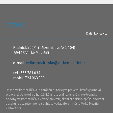
REDAKCE
Další kontakty
Radnická 29/1 (přízemí, dveře č. 104)
594 13 Velké Meziříčí
e-mail:
velkomeziricsko@velkemezirici.cz
tel.: 566 781 034
mobil: 724 063 930
Obsah Velkomeziříčska je chráněn autorským právem, které vykonává
vydavatel. Jakékoliv užití článků a fotografií z tištěné či elektronické
podoby Velkomeziříčska včetně převzetí, šíření či dalšího zpřístupňování
obsahu je bez písemného souhlasu vydavatele – město Velké Meziříčí –
ZAKÁZÁNO.