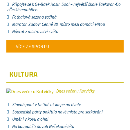
Připojte se k Ge-Baek Hosin Sool – největší škole Taekwon-Do
v České republice!
Fotbalová sezona začíná
Maraton Zadov: Cenné 38. místo mezi domácí elitou
Návrat z mistrovství světa
VÍCE ZE SPORTU
KULTURA
Dnes večer u Kotvičky
Slavná pouť v Netíně už klepe na dveře
Sousedská párty pokřtila nové místo pro setkávání
Umění v kovu a ohni
Na koupališti dávali Nečekané léto