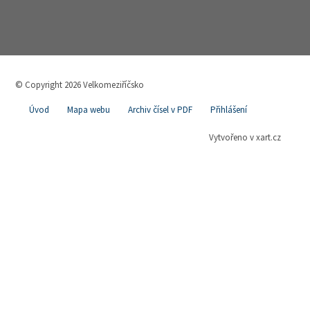
© Copyright 2026 Velkomeziříčsko
Úvod
Mapa webu
Archiv čísel v PDF
Přihlášení
Vytvořeno v xart.cz