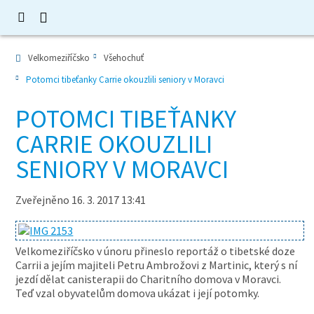
Velkomeziříčsko
Všehochuť
Potomci tibeťanky Carrie okouzlili seniory v Moravci
POTOMCI TIBEŤANKY
CARRIE OKOUZLILI
SENIORY V MORAVCI
Zveřejněno 16. 3. 2017 13:41
Velkomeziříčsko v únoru přineslo reportáž o tibetské doze
Carrii a jejím majiteli Petru Ambrožovi z Martinic, který s ní
jezdí dělat canisterapii do Charitního domova v Moravci.
Teď vzal obyvatelům domova ukázat i její potomky.