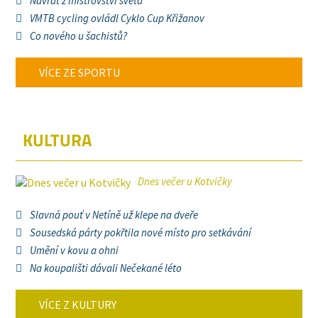
Návrat z mistrovství světa
VMTB cycling ovládl Cyklo Cup Křižanov
Co nového u šachistů?
VÍCE ZE SPORTU
KULTURA
Dnes večer u Kotvičky
Slavná pouť v Netíně už klepe na dveře
Sousedská párty pokřtila nové místo pro setkávání
Umění v kovu a ohni
Na koupališti dávali Nečekané léto
VÍCE Z KULTURY