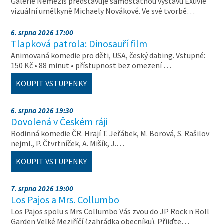
Galerie Nemezis představuje samostatnou výstavu Exuvie
vizuální umělkyně Michaely Novákové. Ve své tvorbě…
6. srpna 2026 17:00
Tlapková patrola: Dinosauří film
Animovaná komedie pro děti, USA, český dabing. Vstupné:
150 Kč • 88 minut • přístupnost bez omezení …
KOUPIT VSTUPENKY
6. srpna 2026 19:30
Dovolená v Českém ráji
Rodinná komedie ČR. Hrají T. Jeřábek, M. Borová, S. Rašilov
nejml., P. Čtvrtníček, A. Mišík, J.…
KOUPIT VSTUPENKY
7. srpna 2026 19:00
Los Pajos a Mrs. Collumbo
Los Pajos spolu s Mrs Collumbo Vás zvou do JP Rock n Roll
Garden Velké Meziříčí (zahrádka obecníku). Přijďte…