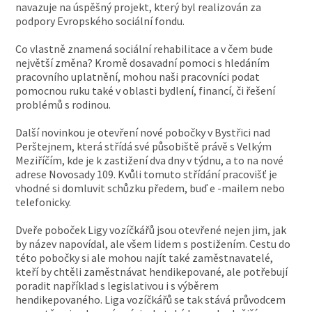
navazuje na úspěšný projekt, který byl realizován za
podpory Evropského sociální fondu.
Co vlastně znamená sociální rehabilitace a v čem bude
největší změna? Kromě dosavadní pomoci s hledáním
pracovního uplatnění, mohou naši pracovníci podat
pomocnou ruku také v oblasti bydlení, financí, či řešení
problémů s rodinou.
Další novinkou je otevření nové pobočky v Bystřici nad
Perštejnem, která střídá své působiště právě s Velkým
Meziříčím, kde je k zastižení dva dny v týdnu, a to na nové
adrese Novosady 109. Kvůli tomuto střídání pracovišť je
vhodné si domluvit schůzku předem, buď e -mailem nebo
telefonicky.
Dveře poboček Ligy vozíčkářů jsou otevřené nejen jim, jak
by název napovídal, ale všem lidem s postižením. Cestu do
této pobočky si ale mohou najít také zaměstnavatelé,
kteří by chtěli zaměstnávat hendikepované, ale potřebují
poradit například s legislativou i s výběrem
hendikepovaného. Liga vozíčkářů se tak stává průvodcem