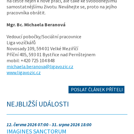
na cestě nejen k nové práci, ale také ke svobodnějšímu
samostatnějšímu životu. Neváhejte se, proto na jejího
pracovníka obrátit.
Mgr. Bc. Michaela Beranová
Vedoucí pobočky/Sociální pracovnice
Liga vozíčkářů
Novosady 109, 594 01 Velké Meziříčí
Příční 405, 593 01 Bystřice nad Pernštejnem
mobil: +420 725 104 848
michaela.beranova@ligavozic.cz
www.ligavozic.cz
POSLAT ČLÁNEK PŘÍTELI
NEJBLIŽŠÍ UDÁLOSTI
12. června 2026 07:00 - 31. srpna 2026 18:00
IMAGINES SANCTORUM