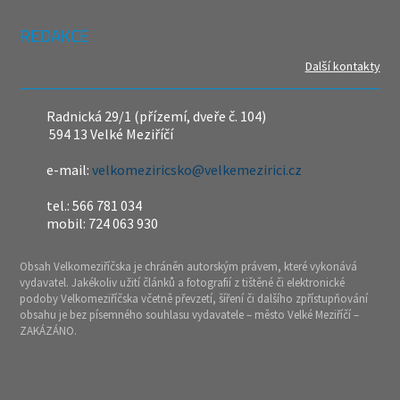
REDAKCE
Další kontakty
Radnická 29/1 (přízemí, dveře č. 104)
594 13 Velké Meziříčí
e-mail:
velkomeziricsko@velkemezirici.cz
tel.: 566 781 034
mobil: 724 063 930
Obsah Velkomeziříčska je chráněn autorským právem, které vykonává
vydavatel. Jakékoliv užití článků a fotografií z tištěné či elektronické
podoby Velkomeziříčska včetně převzetí, šíření či dalšího zpřístupňování
obsahu je bez písemného souhlasu vydavatele – město Velké Meziříčí –
ZAKÁZÁNO.