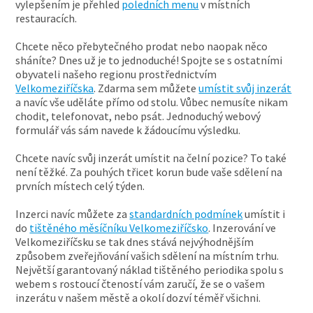
vylepšením je přehled
poledních menu
v místních
restauracích.
Chcete něco přebytečného prodat nebo naopak něco
sháníte? Dnes už je to jednoduché! Spojte se s ostatními
obyvateli našeho regionu prostřednictvím
Velkomeziříčska
. Zdarma sem můžete
umístit svůj inzerát
a navíc vše uděláte přímo od stolu. Vůbec nemusíte nikam
chodit, telefonovat, nebo psát. Jednoduchý webový
formulář vás sám navede k žádoucímu výsledku.
Chcete navíc svůj inzerát umístit na čelní pozice? To také
není těžké. Za pouhých třicet korun bude vaše sdělení na
prvních místech celý týden.
Inzerci navíc můžete za
standardních podmínek
umístit i
do
tištěného měsíčníku Velkomeziříčsko
. Inzerování ve
Velkomeziříčsku se tak dnes stává nejvýhodnějším
způsobem zveřejňování vašich sdělení na místním trhu.
Největší garantovaný náklad tištěného periodika spolu s
webem s rostoucí čteností vám zaručí, že se o vašem
inzerátu v našem městě a okolí dozví téměř všichni.