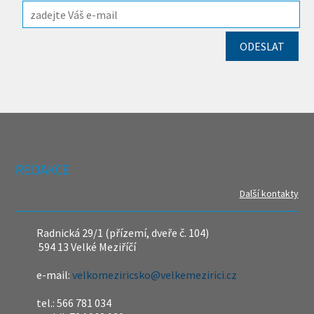
REDAKCE
Další kontakty
Radnická 29/1 (přízemí, dveře č. 104)
594 13 Velké Meziříčí
e-mail:
velkomeziricsko@velkemezirici.cz
tel.: 566 781 034