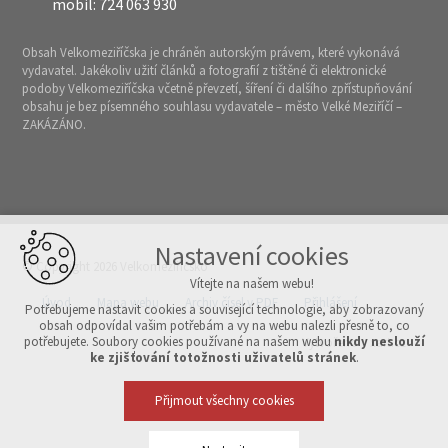
mobil: 724 063 930
Obsah Velkomeziříčska je chráněn autorským právem, které vykonává
vydavatel. Jakékoliv užití článků a fotografií z tištěné či elektronické
podoby Velkomeziříčska včetně převzetí, šíření či dalšího zpřístupňování
obsahu je bez písemného souhlasu vydavatele – město Velké Meziříčí –
ZAKÁZÁNO.
Nastavení cookies
© Copyright 2026 Velkomeziříčsko
Vítejte na našem webu!
Úvod
Mapa webu
Archiv čísel v PDF
Přihlášení
Potřebujeme nastavit cookies a související technologie, aby zobrazovaný
obsah odpovídal vašim potřebám a vy na webu nalezli přesně to, co
potřebujete. Soubory cookies používané na našem webu
nikdy neslouží
Vytvořeno v xart.cz
ke zjišťování totožnosti uživatelů stránek
.
Přijmout všechny cookies