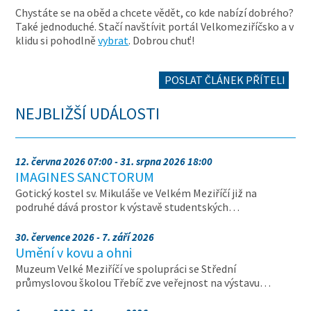
Chystáte se na oběd a chcete vědět, co kde nabízí dobrého?
Také jednoduché. Stačí navštívit portál Velkomeziříčsko a v
klidu si pohodlně
vybrat
. Dobrou chuť!
POSLAT ČLÁNEK PŘÍTELI
NEJBLIŽŠÍ UDÁLOSTI
12. června 2026 07:00 - 31. srpna 2026 18:00
IMAGINES SANCTORUM
Gotický kostel sv. Mikuláše ve Velkém Meziříčí již na
podruhé dává prostor k výstavě studentských…
30. července 2026 - 7. září 2026
Umění v kovu a ohni
Muzeum Velké Meziříčí ve spolupráci se Střední
průmyslovou školou Třebíč zve veřejnost na výstavu…