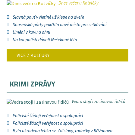
Dnes večer u Kotvičky
Slavná pouť v Netíně už klepe na dveře
Sousedská párty pokřtila nové místo pro setkávání
Umění v kovu a ohni
Na koupališti dávali Nečekané léto
VÍCE Z KULTURY
KRIMI ZPRÁVY
Vedra stojí i za únavou řidičů
Policisté žádají veřejnost o spolupráci
Policisté žádají veřejnost o spolupráci
Byla ukradena lebka sv. Zdislavy, rodačky z Křižanova