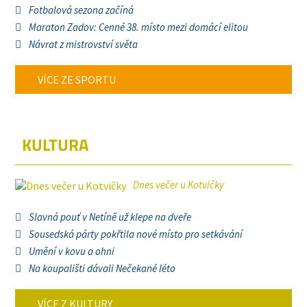
Fotbalová sezona začíná
Maraton Zadov: Cenné 38. místo mezi domácí elitou
Návrat z mistrovství světa
VÍCE ZE SPORTU
KULTURA
Dnes večer u Kotvičky
Slavná pouť v Netíně už klepe na dveře
Sousedská párty pokřtila nové místo pro setkávání
Umění v kovu a ohni
Na koupališti dávali Nečekané léto
VÍCE Z KULTURY