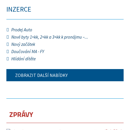
INZERCE
Prodej Auto
Nové byty 1+kk, 2+kk a 3+kk k pronájmu –...
Nový začátek
Doučování MA - FY
Hlídání dítěte
ZOBRAZIT DALŠÍ NABÍDKY
ZPRÁVY