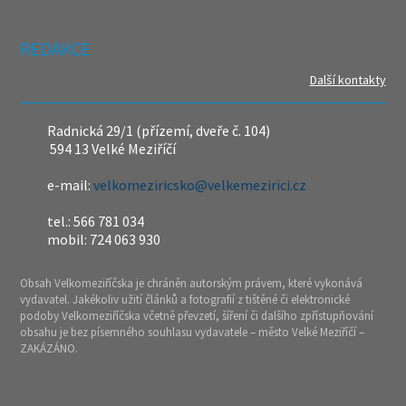
REDAKCE
Další kontakty
Radnická 29/1 (přízemí, dveře č. 104)
594 13 Velké Meziříčí
e-mail:
velkomeziricsko@velkemezirici.cz
tel.: 566 781 034
mobil: 724 063 930
Obsah Velkomeziříčska je chráněn autorským právem, které vykonává
vydavatel. Jakékoliv užití článků a fotografií z tištěné či elektronické
podoby Velkomeziříčska včetně převzetí, šíření či dalšího zpřístupňování
obsahu je bez písemného souhlasu vydavatele – město Velké Meziříčí –
ZAKÁZÁNO.