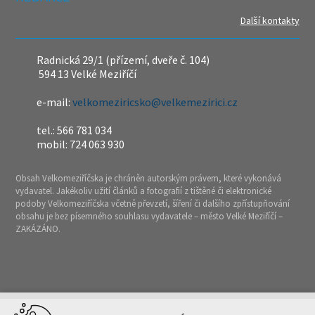
Další kontakty
Radnická 29/1 (přízemí, dveře č. 104)
594 13 Velké Meziříčí
e-mail:
velkomeziricsko@velkemezirici.cz
tel.: 566 781 034
mobil: 724 063 930
Obsah Velkomeziříčska je chráněn autorským právem, které vykonává
vydavatel. Jakékoliv užití článků a fotografií z tištěné či elektronické
podoby Velkomeziříčska včetně převzetí, šíření či dalšího zpřístupňování
obsahu je bez písemného souhlasu vydavatele – město Velké Meziříčí –
ZAKÁZÁNO.