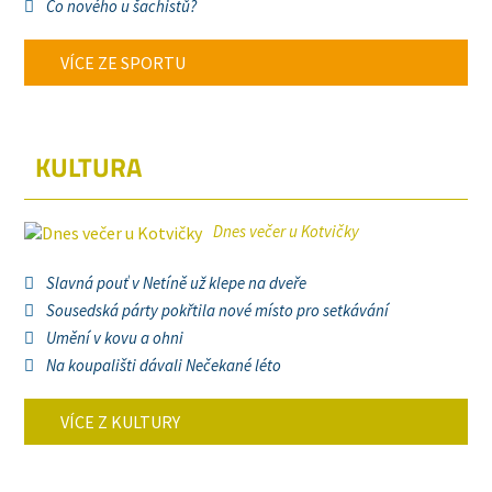
Co nového u šachistů?
VÍCE ZE SPORTU
KULTURA
Dnes večer u Kotvičky
Slavná pouť v Netíně už klepe na dveře
Sousedská párty pokřtila nové místo pro setkávání
Umění v kovu a ohni
Na koupališti dávali Nečekané léto
VÍCE Z KULTURY