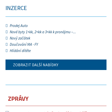
INZERCE
Prodej Auto
Nové byty 1+kk, 2+kk a 3+kk k pronájmu –...
Nový začátek
Doučování MA - FY
Hlídání dítěte
ZOBRAZIT DALŠÍ NABÍDKY
ZPRÁVY