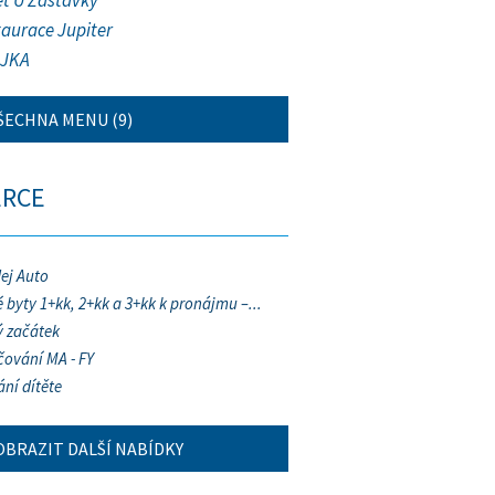
et U Zastávky
taurace Jupiter
JKA
ŠECHNA MENU (9)
ERCE
ej Auto
 byty 1+kk, 2+kk a 3+kk k pronájmu –...
 začátek
ování MA - FY
ání dítěte
OBRAZIT DALŠÍ NABÍDKY