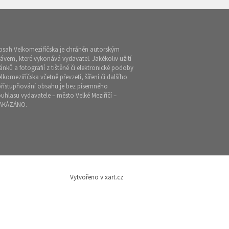
bsah Velkomeziříčska je chráněn autorským
ávem, které vykonává vydavatel. Jakékoliv užití
ánků a fotografií z tištěné či elektronické podoby
lkomeziříčska včetně převzetí, šíření či dalšího
přístupňování obsahu je bez písemného
uhlasu vydavatele – město Velké Meziříčí –
AKÁZÁNO.
Vytvořeno v xart.cz