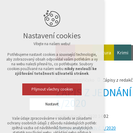
Nastavení cookies
Vítejte na našem webu!
Zprávy
Sport
Kultura
Krimi
Potřebujeme nastavit cookies a související technologie,
aby zobrazovaný obsah odpovídal vašim potřebám a vy
na webu nalezli přesně to, co potřebujete. Soubory
cookies používané na našem webu
nikdy neslouží ke
zjišťování totožnosti uživatelů stránek
.
Velkomeziříčsko
Zápisy z redakč
ZÁPIS Z JEDNÁNÍ
Přijmout všechny cookies
1/2020
Nastavit
Zveřejněno 8. 1. 2020 14:02
Vaše údaje zpracováváme v souladu se zásadami
Technická cookies
ochrany osobních údajů z důvodu následujících potřeb:
nutná pro provozování webu
Zápis z redakční rady č. 1/2020
zpětná vazba od návštěvníků formou analytických
udržení kontextu stránek (session): případná
statistik používání webu, ukládání nebo přístup k