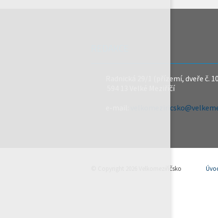
REDAKCE
Radnická 29/1 (přízemí, dveře č. 1
594 13 Velké Meziříčí
e-mail:
velkomeziricsko@velkemez
© Copyright 2026 Velkomeziříčsko
Úvo