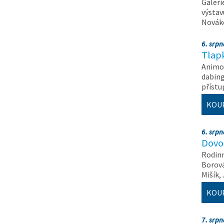
Galeri
výstav
Nováko
6. srp
Tlapk
Animov
dabing
příst
KOU
6. srp
Dovol
Rodinn
Borová,
Mišík,
KOU
7. srp