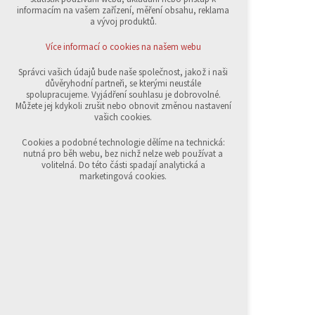
přihlášení, volby jazyka, apod.
informacím na vašem zařízení, měření obsahu, reklama
a vývoj produktů.
Volitelná cookies
analytická pro anonymizované vyhodnocení
Více informací o cookies na našem webu
návštěvnosti
marketingová cookies (Google,Sklik)
Správci vašich údajů bude naše společnost, jakož i naši
důvěryhodní partneři, se kterými neustále
Více informací o cookies na našem webu
spolupracujeme. Vyjádření souhlasu je dobrovolné.
Můžete jej kdykoli zrušit nebo obnovit změnou nastavení
vašich cookies.
Přijmout všechny cookies
Cookies a podobné technologie dělíme na technická:
nutná pro běh webu, bez nichž nelze web používat a
volitelná. Do této části spadají analytická a
Odmítnout vše
marketingová cookies.