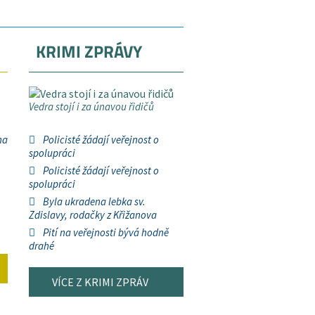
KRIMI ZPRÁVY
Vedra stojí i za únavou řidičů
na
Policisté žádají veřejnost o
spolupráci
Policisté žádají veřejnost o
spolupráci
Byla ukradena lebka sv.
Zdislavy, rodačky z Křižanova
Pití na veřejnosti bývá hodně
drahé
VÍCE Z KRIMI ZPRÁV