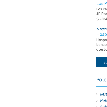
Los P
Los Pa
JP Roc
(zahrá
7. srp
Hosp
Hospod
bonuso
otest
Z
Pol
Res
Hote