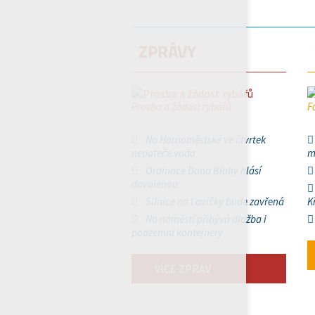
ZPRÁVY
Prosba a žádost rybářů
F
Na Hornoměstské ve čtvrtek
nepoteče voda
m
Ordinace Dana Blahy hlásí
dovolenou
Silnice na Lavičky bude zavřená
K
Na náměstí přibývá dlažba i
podzemní kontejnery
VÍCE ZPRÁV