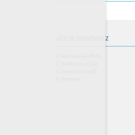
VÍCE ZE SPORTVM.CZ
Malá kopaná - MKVM
Badmintonová liga
Katalog sportovišť
Rezervace