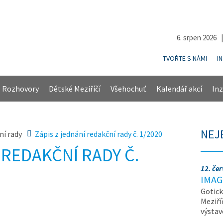
6. srpen 2026 
TVOŘTE S NÁMI
I
Rozhovory
Dětské Meziříčí
Všehochuť
Kalendář akcí
Inz
NEJ
ní rady
Zápis z jednání redakční rady č. 1/2020
 REDAKČNÍ RADY Č.
12. če
IMAG
Gotick
Meziří
výsta