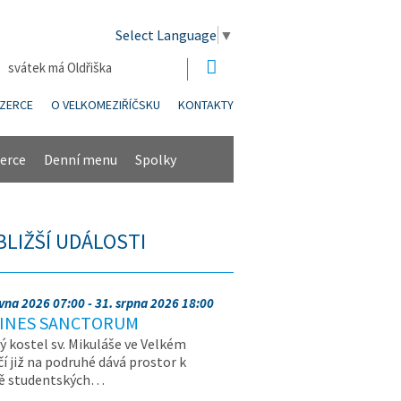
Select Language
▼
| svátek má Oldřiška
NZERCE
O VELKOMEZIŘÍČSKU
KONTAKTY
erce
Denní menu
Spolky
BLIŽŠÍ UDÁLOSTI
rvna 2026 07:00 - 31. srpna 2026 18:00
INES SANCTORUM
ý kostel sv. Mikuláše ve Velkém
čí již na podruhé dává prostor k
vě studentských…