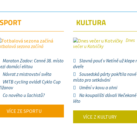
SPORT
KULTURA
Dnes
otbalová sezona začíná
večer u Kotvičky
Maraton Zadov: Cenné 38. místo
Slavná pouť v Netíně už klepe 
ezi domácí elitou
dveře
Návrat z mistrovství světa
Sousedská párty pokřtila nové
místo pro setkávání
VMTB cycling ovládl Cyklo Cup
řižanov
Umění v kovu a ohni
Co nového u šachistů?
Na koupališti dávali Nečekané
léto
VÍCE ZE SPORTU
VÍCE Z KULTURY