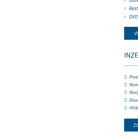
Buf
Res
DVO
V
INZ
Prod
Nové
Nový
Douč
Hlíd
Z