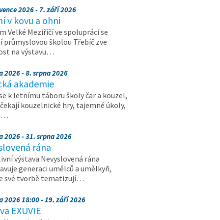
vence 2026 - 7. září 2026
 v kovu a ohni
 Velké Meziříčí ve spolupráci se
í průmyslovou školou Třebíč zve
ost na výstavu…
a 2026 - 8. srpna 2026
cká akademie
 se k letnímu táboru školy čar a kouzel,
 čekají kouzelnické hry, tajemné úkoly,
a…
a 2026 - 31. srpna 2026
slovená rána
ivní výstava Nevyslovená rána
avuje generaci umělců a umělkyň,
ve své tvorbě tematizují…
a 2026 18:00 - 19. září 2026
ava EXUVIE