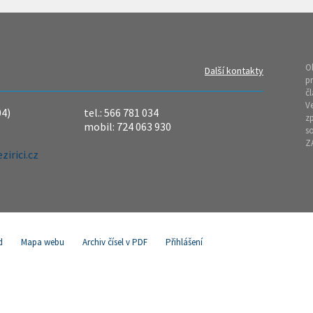
O
Další kontakty
pr
čl
Ve
04)
tel.: 566 781 034
z
mobil: 724 063 930
so
Z
irici.cz
d
Mapa webu
Archiv čísel v PDF
Přihlášení