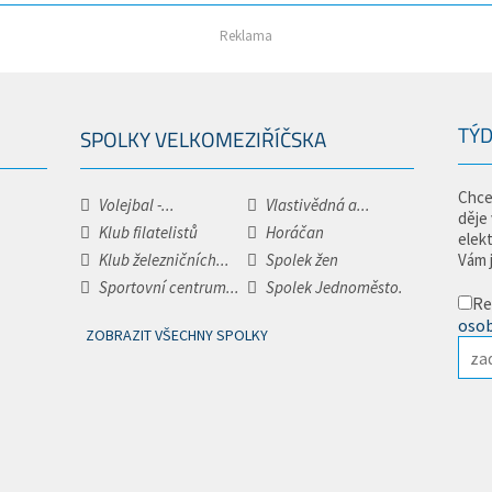
Reklama
TÝD
SPOLKY VELKOMEZIŘÍČSKA
Chce
Volejbal -...
Vlastivědná a...
děje
Klub filatelistů
Horáčan
elek
Klub železničních...
Spolek žen
Vám 
Sportovní centrum...
Spolek Jednoměsto.
Re
osob
ZOBRAZIT VŠECHNY SPOLKY