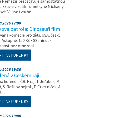
e Nemezis představuje samostatnou
u Exuvie vizuální umělkyně Michaely
vé. Ve své tvorbě…
na 2026 17:00
ová patrola: Dinosauří film
aná komedie pro děti, USA, český
. Vstupné: 150 Kč • 88 minut •
upnost bez omezení …
PIT VSTUPENKY
na 2026 19:30
ená v Českém ráji
á komedie ČR. Hrají T. Jeřábek, M.
 S. Rašilov nejml., P. Čtvrtníček, A.
 J.…
PIT VSTUPENKY
na 2026 19:00