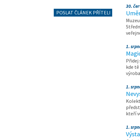
30. čer
Umění
POSLAT ČLÁNEK PŘÍTELI
Muzeum
Středn
veřejn
1. srpn
Magi
Přidej
kde tě
výrob
1. srpn
Nevy
Kolekt
předst
kteří 
1. srpn
Výst