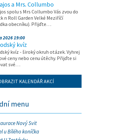
ajos a Mrs. Collumbo
jos spolu s Mrs Collumbo Vás zvou do
k n Roll Garden Velké Meziříčí
dka obecníku). Přijďte…
na 2026 19:00
odský kvíz
ský kvíz - široký okruh otázek. Vyhrej
vé ceny nebo cenu útěchy. Přijďte si
ovat své…
OBRAZIT KALENDÁŘ AKCÍ
ední menu
taurace Nový Svit
l u Bílého koníčka