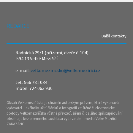
REDAKCE
Další kontakty
Radnická 29/1 (přízemí, dveře č. 104)
594 13 Velké Meziříčí
e-mail:
velkomeziricsko@velkemezirici.cz
tel.: 566 781 034
mobil: 724 063 930
Obsah Velkomeziříčska je chráněn autorským právem, které vykonává
vydavatel. Jakékoliv užití článků a fotografií z tištěné či elektronické
podoby Velkomeziříčska včetně převzetí, šíření či dalšího zpřístupňování
obsahu je bez písemného souhlasu vydavatele – město Velké Meziříčí –
ZAKÁZÁNO.