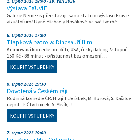
1. srpna 2026 18:00 - 19. září 2026
Výstava EXUVIE
Galerie Nemezis představuje samostatnou výstavu Exuvie
vizuální umělkyně Michaely Novákové. Ve své tvorbě…
6. srpna 2026 17:00
Tlapková patrola: Dinosauří film
Animovaná komedie pro děti, USA, český dabing. Vstupné:
150 Kč • 88 minut • přístupnost bez omezení …
KOUPIT VSTUPENKY
6. srpna 2026 19:30
Dovolená v Českém ráji
Rodinná komedie ČR. Hrají T. Jeřábek, M. Borová, S. Rašilov
nejml., P. Čtvrtníček, A. Mišík, J.…
KOUPIT VSTUPENKY
7. srpna 2026 19:00
Los Pajos a Mrs. Collumbo