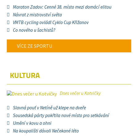
Maraton Zadov: Cenné 38. místo mezi domácí elitou
Návrat z mistrovství světa
VMTB cycling ovládl Cyklo Cup Křižanov
Co nového u šachistů?
VÍCE ZE SPORTU
KULTURA
Dnes večer u Kotvičky
Slavná pouť v Netíně už klepe na dveře
Sousedská párty pokřtila nové místo pro setkávání
Umění v kovu a ohni
Na koupališti dávali Nečekané léto