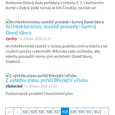
Knihovna Dobrá Voda pořádala v sobotu 5. 3. v kulturním
domě v Dobré Vodě turnaj ve hře Člověče, nezlob se!
Architektonickou soutěží provede i šumný
David Vávra
Zprávy
/ 6. březen 2016 15:33
Architektonická soutěž o novou podobu centra města zná
složení poroty i sekretáře. Městská rada rozhodla, aby
návrhy posoudili mimo jiné architekti David Vávra,
Vladimír…
Z výtěžku plesu pořídí Březejčtí vířivku
Všehochuť
/ 6. březen 2016 14:53
Pošestnácté proběhl Charitativní ples
«
‹
923
924
925
926
927
928
929
930
931
932
›