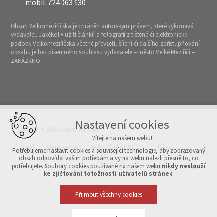
mobil: 724 063 930
Obsah Velkomeziříčska je chráněn autorským právem, které vykonává
vydavatel. Jakékoliv užití článků a fotografií z tištěné či elektronické
podoby Velkomeziříčska včetně převzetí, šíření či dalšího zpřístupňování
obsahu je bez písemného souhlasu vydavatele – město Velké Meziříčí –
ZAKÁZÁNO.
Nastavení cookies
© Copyright 2026 Velkomeziříčsko
Vítejte na našem webu!
Úvod
Mapa webu
Archiv čísel v PDF
Přihlášení
Potřebujeme nastavit cookies a související technologie, aby zobrazovaný
obsah odpovídal vašim potřebám a vy na webu nalezli přesně to, co
potřebujete. Soubory cookies používané na našem webu
nikdy neslouží
Vytvořeno v xart.cz
ke zjišťování totožnosti uživatelů stránek
.
Přijmout všechny cookies