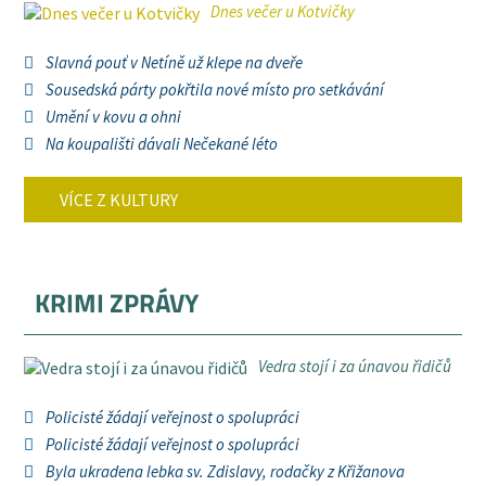
Dnes večer u Kotvičky
Slavná pouť v Netíně už klepe na dveře
Sousedská párty pokřtila nové místo pro setkávání
Umění v kovu a ohni
Na koupališti dávali Nečekané léto
VÍCE Z KULTURY
KRIMI ZPRÁVY
Vedra stojí i za únavou řidičů
Policisté žádají veřejnost o spolupráci
Policisté žádají veřejnost o spolupráci
Byla ukradena lebka sv. Zdislavy, rodačky z Křižanova