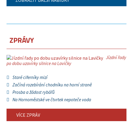
ZOBRAZIT DALŠÍ NABÍDKY
ZPRÁVY
Jízdní řady
po dobu uzavírky silnice na Lavičky
Staré ciferníky mizí
Začíná rozebírání chodníku na horní straně
Prosba a žádost rybářů
Na Hornoměstské ve čtvrtek nepoteče voda
VÍCE ZPRÁV