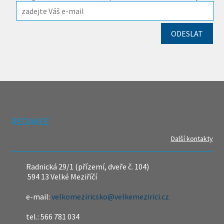
REDAKCE
Další kontakty
Radnická 29/1 (přízemí, dveře č. 104)
594 13 Velké Meziříčí
e-mail:
velkomeziricsko@velkemezirici.cz
tel.: 566 781 034