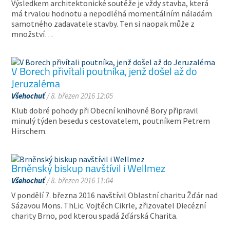
Výsledkem architektonické soutěže je vždy stavba, která
má trvalou hodnotu a nepodléhá momentálním náladám
samotného zadavatele stavby. Ten si naopak může z
množství…
V Borech přivítali poutníka, jenž došel až do
Jeruzaléma
Všehochuť
/ 8. březen 2016 12:05
Klub dobré pohody při Obecní knihovně Bory připravil
minulý týden besedu s cestovatelem, poutníkem Petrem
Hirschem.
Brněnský biskup navštívil i Wellmez
Všehochuť
/ 8. březen 2016 11:04
V pondělí 7. března 2016 navštívil Oblastní charitu Žďár nad
Sázavou Mons. ThLic. Vojtěch Cikrle, zřizovatel Diecézní
charity Brno, pod kterou spadá žďárská Charita.