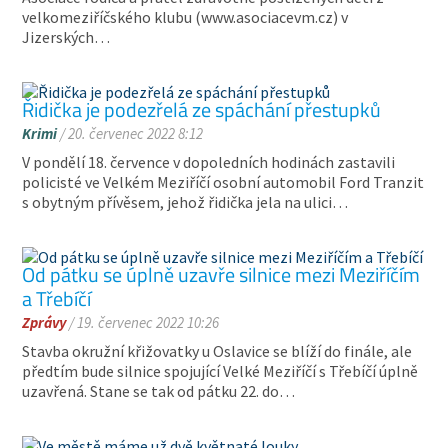
velkomeziříčského klubu (www.asociacevm.cz) v
Jizerských…
Řidička je podezřelá ze spáchání přestupků
Krimi
/ 20. červenec 2022 8:12
V pondělí 18. července v dopoledních hodinách zastavili
policisté ve Velkém Meziříčí osobní automobil Ford Tranzit
s obytným přívěsem, jehož řidička jela na ulici…
Od pátku se úplně uzavře silnice mezi Meziříčím
a Třebíčí
Zprávy
/ 19. červenec 2022 10:26
Stavba okružní křižovatky u Oslavice se blíží do finále, ale
předtím bude silnice spojující Velké Meziříčí s Třebíčí úplně
uzavřená. Stane se tak od pátku 22. do…