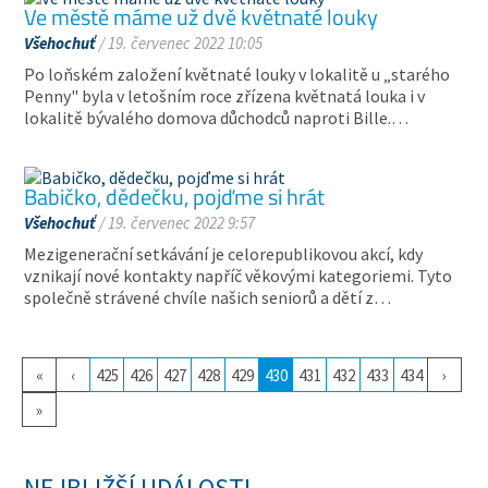
Ve městě máme už dvě květnaté louky
Všehochuť
/ 19. červenec 2022 10:05
Po loňském založení květnaté louky v lokalitě u „starého
Penny" byla v letošním roce zřízena květnatá louka i v
lokalitě bývalého domova důchodců naproti Bille.…
Babičko, dědečku, pojďme si hrát
Všehochuť
/ 19. červenec 2022 9:57
Mezigenerační setkávání je celorepublikovou akcí, kdy
vznikají nové kontakty napříč věkovými kategoriemi. Tyto
společně strávené chvíle našich seniorů a dětí z…
«
‹
425
426
427
428
429
430
431
432
433
434
›
»
NEJBLIŽŠÍ UDÁLOSTI