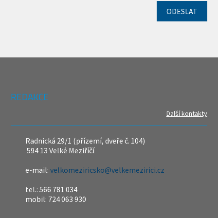
REDAKCE
Další kontakty
Radnická 29/1 (přízemí, dveře č. 104)
594 13 Velké Meziříčí
e-mail:
velkomeziricsko@velkemezirici.cz
tel.: 566 781 034
mobil: 724 063 930