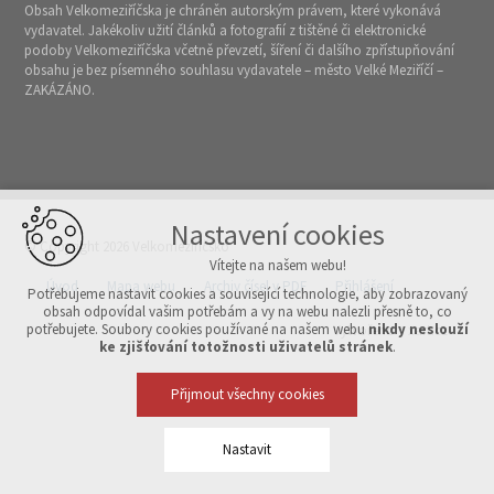
Obsah Velkomeziříčska je chráněn autorským právem, které vykonává
vydavatel. Jakékoliv užití článků a fotografií z tištěné či elektronické
podoby Velkomeziříčska včetně převzetí, šíření či dalšího zpřístupňování
obsahu je bez písemného souhlasu vydavatele – město Velké Meziříčí –
ZAKÁZÁNO.
Nastavení cookies
© Copyright 2026 Velkomeziříčsko
Vítejte na našem webu!
Úvod
Mapa webu
Archiv čísel v PDF
Přihlášení
Potřebujeme nastavit cookies a související technologie, aby zobrazovaný
obsah odpovídal vašim potřebám a vy na webu nalezli přesně to, co
potřebujete. Soubory cookies používané na našem webu
nikdy neslouží
Vytvořeno v xart.cz
ke zjišťování totožnosti uživatelů stránek
.
Přijmout všechny cookies
Nastavit