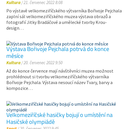
Kultura
/ 21. červenec 2022 8:08
Po výstavě velkomeziříčského výtvarníka Bořivoje Pejchala
zaplní sál velkomeziříčského muzea výstava obrazů a
fotografií Jitky Bradáčové a umělecké tvorby Krou-
design…
Výstava Bořivoje Pejchala potrvá do konce
měsíce
Kultura
/ 20. červenec 2022 9:50
Až do konce července mají návštěvníci muzea možnost
prohlédnout si tvorbu velkomeziříčského výtvarníka
Bořivoje Pejchala. Výstava nesoucí název Tvary, barvy a
kompozice…
Velkomeziříčské hasičky bojují o umístění na
Hasičské olympiádě
Sport
/ 20. červenec 2022 9:45