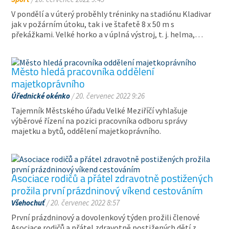
V pondělí a v úterý proběhly tréninky na stadiónu Kladivar
jak v požárním útoku, tak i ve štafetě 8 x 50 m s
překážkami. Velké horko a v úplná výstroj, t. j. helma,…
Město hledá pracovníka oddělení
majetkoprávního
Úřednické okénko
/ 20. červenec 2022 9:26
Tajemník Městského úřadu Velké Meziříčí vyhlašuje
výběrové řízení na pozici pracovníka odboru správy
majetku a bytů, oddělení majetkoprávního.
Asociace rodičů a přátel zdravotně postižených
prožila první prázdninový víkend cestováním
Všehochuť
/ 20. červenec 2022 8:57
První prázdninový a dovolenkový týden prožili členové
Asociace rodičů a přátel zdravotně postižených dětí z