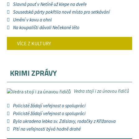
Slavná pouť v Netíně už klepe na dveře
Sousedská párty pokřtila nové místo pro setkávání
Umění v kovu a ohni
Na koupališti dávali Nečekané léto
VÍCE Z KULTURY
KRIMI ZPRÁVY
Vedra stojí i za únavou řidičů
Policisté žádají veřejnost o spolupráci
Policisté žádají veřejnost o spolupráci
Byla ukradena lebka sv. Zdislavy, rodačky z Křižanova
Pití na veřejnosti bývá hodně drahé