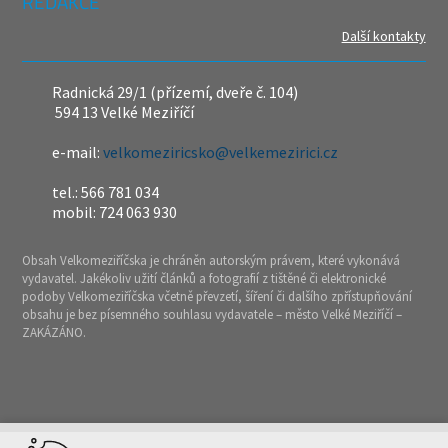
REDAKCE
Další kontakty
Radnická 29/1 (přízemí, dveře č. 104)
594 13 Velké Meziříčí
e-mail:
velkomeziricsko@velkemezirici.cz
tel.: 566 781 034
mobil: 724 063 930
Obsah Velkomeziříčska je chráněn autorským právem, které vykonává
vydavatel. Jakékoliv užití článků a fotografií z tištěné či elektronické
podoby Velkomeziříčska včetně převzetí, šíření či dalšího zpřístupňování
obsahu je bez písemného souhlasu vydavatele – město Velké Meziříčí –
ZAKÁZÁNO.