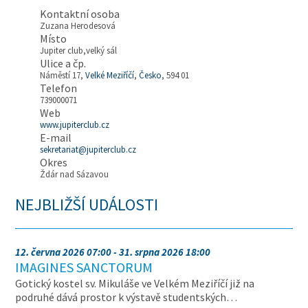
Kontaktní osoba
Zuzana Herodesová
Místo
Jupiter club,velký sál
Ulice a čp.
Náměstí 17,
Velké Meziříčí
,
Česko
, 594 01
Telefon
739000071
Web
www.jupiterclub.cz
E-mail
sekretariat@jupiterclub.cz
Okres
Ždár nad Sázavou
NEJBLIŽŠÍ UDÁLOSTI
12. června 2026 07:00 - 31. srpna 2026 18:00
IMAGINES SANCTORUM
Gotický kostel sv. Mikuláše ve Velkém Meziříčí již na
podruhé dává prostor k výstavě studentských…