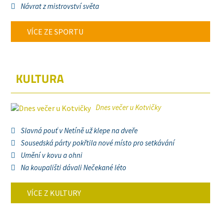
Návrat z mistrovství světa
VÍCE ZE SPORTU
KULTURA
Dnes večer u Kotvičky
Slavná pouť v Netíně už klepe na dveře
Sousedská párty pokřtila nové místo pro setkávání
Umění v kovu a ohni
Na koupališti dávali Nečekané léto
VÍCE Z KULTURY