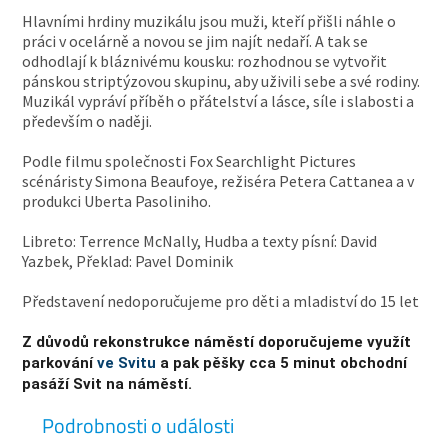
Hlavními hrdiny muzikálu jsou muži, kteří přišli náhle o
práci v ocelárně a novou se jim najít nedaří. A tak se
odhodlají k bláznivému kousku: rozhodnou se vytvořit
pánskou striptýzovou skupinu, aby uživili sebe a své rodiny.
Muzikál vypráví příběh o přátelství a lásce, síle i slabosti a
především o naději.
Podle filmu společnosti Fox Searchlight Pictures
scénáristy Simona Beaufoye, režiséra Petera Cattanea a v
produkci Uberta Pasoliniho.
Libreto: Terrence McNally, Hudba a texty písní: David
Yazbek, Překlad: Pavel Dominik
Představení nedoporučujeme pro děti a mladiství do 15 let
Z důvodů rekonstrukce náměstí doporučujeme využít
parkování
ve Svitu
a pak pěšky cca 5 minut obchodní
pasáží Svit na náměstí.
Podrobnosti o události