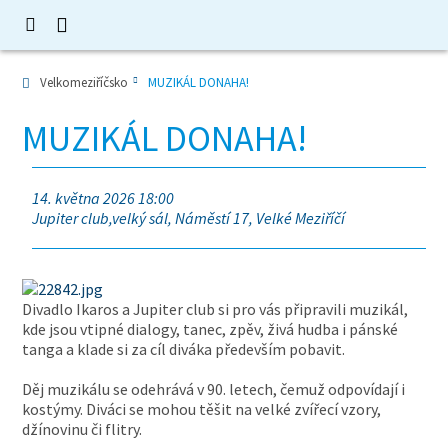
Velkomeziříčsko
MUZIKÁL DONAHA!
MUZIKÁL DONAHA!
14. května 2026 18:00
Jupiter club,velký sál, Náměstí 17, Velké Meziříčí
Divadlo Ikaros a Jupiter club si pro vás připravili muzikál,
kde jsou vtipné dialogy, tanec, zpěv, živá hudba i pánské
tanga a klade si za cíl diváka především pobavit.
Děj muzikálu se odehrává v 90. letech, čemuž odpovídají i
kostýmy. Diváci se mohou těšit na velké zvířecí vzory,
džínovinu či flitry.