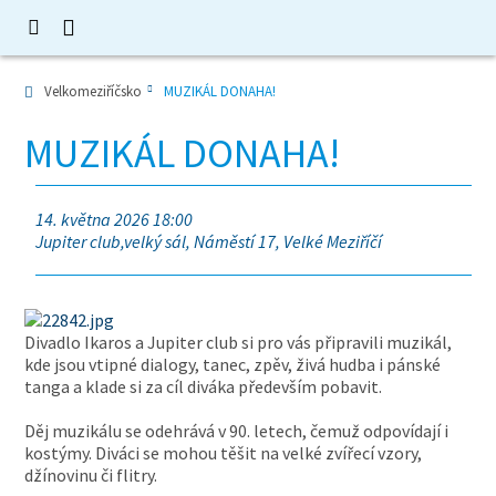
Velkomeziříčsko
MUZIKÁL DONAHA!
MUZIKÁL DONAHA!
14. května 2026 18:00
Jupiter club,velký sál, Náměstí 17, Velké Meziříčí
Divadlo Ikaros a Jupiter club si pro vás připravili muzikál,
kde jsou vtipné dialogy, tanec, zpěv, živá hudba i pánské
tanga a klade si za cíl diváka především pobavit.
Děj muzikálu se odehrává v 90. letech, čemuž odpovídají i
kostýmy. Diváci se mohou těšit na velké zvířecí vzory,
džínovinu či flitry.