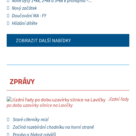
Nové byty 1+kk, 2+kk a 3+kk k pronájmu –...
Nový začátek
Doučování MA - FY
Hlídání dítěte
ZOBRAZIT DALŠÍ NABÍDKY
ZPRÁVY
Jízdní řady
po dobu uzavírky silnice na Lavičky
Staré ciferníky mizí
Začíná rozebírání chodníku na horní straně
Prosba a žádost rybářů