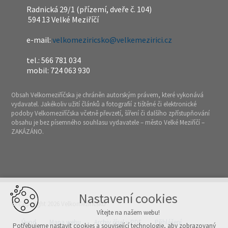
Radnická 29/1 (přízemí, dveře č. 104)
594 13 Velké Meziříčí
e-mail:
velkomeziricsko@velkemezirici.cz
tel.: 566 781 034
mobil: 724 063 930
Obsah Velkomeziříčska je chráněn autorským právem, které vykonává
vydavatel. Jakékoliv užití článků a fotografií z tištěné či elektronické
podoby Velkomeziříčska včetně převzetí, šíření či dalšího zpřístupňování
obsahu je bez písemného souhlasu vydavatele – město Velké Meziříčí –
ZAKÁZÁNO.
Nastavení cookies
© Copyright 2026 Velkomeziříčsko
Vítejte na našem webu!
Úvod
Mapa webu
Archiv čísel v PDF
Přihlášení
Potřebujeme nastavit cookies a související technologie, aby zobrazovaný