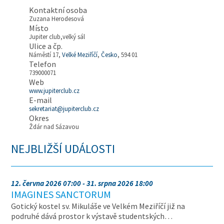
Kontaktní osoba
Zuzana Herodesová
Místo
Jupiter club,velký sál
Ulice a čp.
Náměstí 17,
Velké Meziříčí
,
Česko
, 594 01
Telefon
739000071
Web
www.jupiterclub.cz
E-mail
sekretariat@jupiterclub.cz
Okres
Ždár nad Sázavou
NEJBLIŽŠÍ UDÁLOSTI
12. června 2026 07:00 - 31. srpna 2026 18:00
IMAGINES SANCTORUM
Gotický kostel sv. Mikuláše ve Velkém Meziříčí již na
podruhé dává prostor k výstavě studentských…