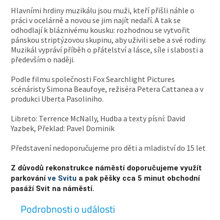
Hlavními hrdiny muzikálu jsou muži, kteří přišli náhle o
práci v ocelárně a novou se jim najít nedaří. A tak se
odhodlají k bláznivému kousku: rozhodnou se vytvořit
pánskou striptýzovou skupinu, aby uživili sebe a své rodiny.
Muzikál vypráví příběh o přátelství a lásce, síle i slabosti a
především o naději.
Podle filmu společnosti Fox Searchlight Pictures
scénáristy Simona Beaufoye, režiséra Petera Cattanea a v
produkci Uberta Pasoliniho.
Libreto: Terrence McNally, Hudba a texty písní: David
Yazbek, Překlad: Pavel Dominik
Představení nedoporučujeme pro děti a mladiství do 15 let
Z důvodů rekonstrukce náměstí doporučujeme využít
parkování
ve Svitu
a pak pěšky cca 5 minut obchodní
pasáží Svit na náměstí.
Podrobnosti o události