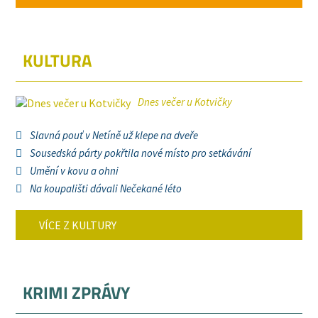
KULTURA
Dnes večer u Kotvičky
Slavná pouť v Netíně už klepe na dveře
Sousedská párty pokřtila nové místo pro setkávání
Umění v kovu a ohni
Na koupališti dávali Nečekané léto
VÍCE Z KULTURY
KRIMI ZPRÁVY