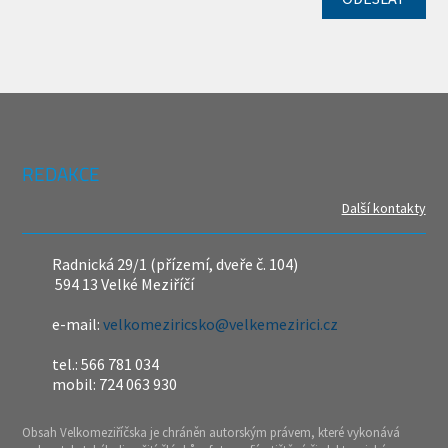
REDAKCE
Další kontakty
Radnická 29/1 (přízemí, dveře č. 104)
594 13 Velké Meziříčí
e-mail:
velkomeziricsko@velkemezirici.cz
tel.: 566 781 034
mobil: 724 063 930
Obsah Velkomeziříčska je chráněn autorským právem, které vykonává