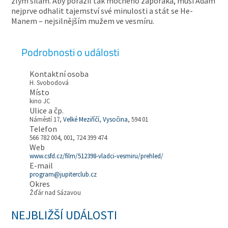
zlým silám. Aby porazil tak mocného záporáka, musí Adam
nejprve odhalit tajemství své minulosti a stát se He-
Manem – nejsilnějším mužem ve vesmíru.
Podrobnosti o události
Kontaktní osoba
H. Svobodová
Místo
kino JC
Ulice a čp.
Náměstí 17,
Velké Meziříčí
,
Vysočina
, 594 01
Telefon
566 782 004, 001, 724 399 474
Web
www.csfd.cz/film/512398-vladci-vesmiru/prehled/
E-mail
program@jupiterclub.cz
Okres
Žďár nad Sázavou
NEJBLIŽŠÍ UDÁLOSTI