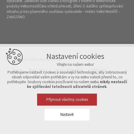
vydavatel. Jakékoliv užití článků a fotografií z tištěné či elektronické
podoby Velkomeziříčska včetně převzetí, šíření či dalšího zpřístupňování
obsahu je bez písemného souhlasu vydavatele – město Velké Meziříčí –
ZAKÁZÁNO.
Nastavení cookies
© Copyright 2026 Velkomeziříčsko
Vítejte na našem webu!
Úvod
Mapa webu
Archiv čísel v PDF
Přihlášení
Potřebujeme nastavit cookies a související technologie, aby zobrazovaný
obsah odpovídal vašim potřebám a vy na webu nalezli přesně to, co
potřebujete. Soubory cookies používané na našem webu
nikdy neslouží
Vytvořeno v xart.cz
ke zjišťování totožnosti uživatelů stránek
.
Přijmout všechny cookies
Nastavit
Technická cookies