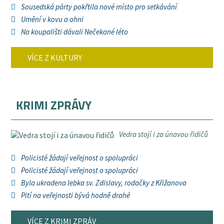
Sousedská párty pokřtila nové místo pro setkávání
Umění v kovu a ohni
Na koupališti dávali Nečekané léto
VÍCE Z KULTURY
KRIMI ZPRÁVY
Vedra stojí i za únavou řidičů
Policisté žádají veřejnost o spolupráci
Policisté žádají veřejnost o spolupráci
Byla ukradena lebka sv. Zdislavy, rodačky z Křižanova
Pití na veřejnosti bývá hodně drahé
VÍCE Z KRIMI ZPRÁV