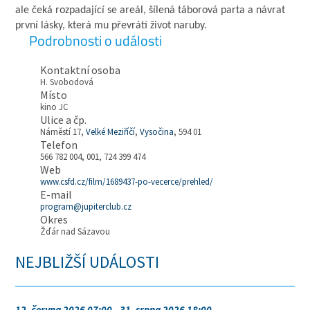
ale čeká rozpadající se areál, šílená táborová parta a návrat
první lásky, která mu převrátí život naruby.
Podrobnosti o události
Kontaktní osoba
H. Svobodová
Místo
kino JC
Ulice a čp.
Náměstí 17,
Velké Meziříčí
,
Vysočina
, 594 01
Telefon
566 782 004, 001, 724 399 474
Web
www.csfd.cz/film/1689437-po-vecerce/prehled/
E-mail
program@jupiterclub.cz
Okres
Žďár nad Sázavou
NEJBLIŽŠÍ UDÁLOSTI
12. června 2026 07:00 - 31. srpna 2026 18:00