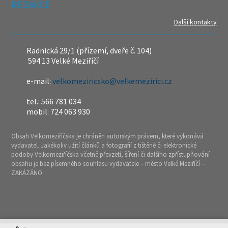
REDAKCE
Další kontakty
Radnická 29/1 (přízemí, dveře č. 104)
594 13 Velké Meziříčí
e-mail:
velkomeziricsko@velkemezirici.cz
tel.: 566 781 034
mobil: 724 063 930
Obsah Velkomeziříčska je chráněn autorským právem, které vykonává
vydavatel. Jakékoliv užití článků a fotografií z tištěné či elektronické
podoby Velkomeziříčska včetně převzetí, šíření či dalšího zpřístupňování
obsahu je bez písemného souhlasu vydavatele – město Velké Meziříčí –
ZAKÁZÁNO.