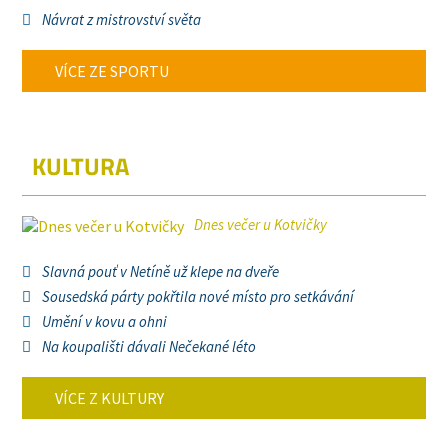
Návrat z mistrovství světa
VÍCE ZE SPORTU
KULTURA
Dnes večer u Kotvičky
Slavná pouť v Netíně už klepe na dveře
Sousedská párty pokřtila nové místo pro setkávání
Umění v kovu a ohni
Na koupališti dávali Nečekané léto
VÍCE Z KULTURY