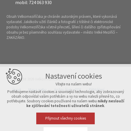
mobil: 724 063 930
Obsah Velkomeziříčska je chráněn autorským právem, které vykonává
vydavatel. Jakékoliv užití článků a fotografií z tištěné či elektronické
podoby Velkomeziříčska včetně převzetí, šíření či dalšího zpřístupňování
obsahu je bez písemného souhlasu vydavatele – město Velké Meziříčí –
ZAKÁZÁNO.
Nastavení cookies
© Copyright 2026 Velkomeziříčsko
Vítejte na našem webu!
Úvod
Mapa webu
Archiv čísel v PDF
Přihlášení
Potřebujeme nastavit cookies a související technologie, aby zobrazovaný
obsah odpovídal vašim potřebám a vy na webu nalezli přesně to, co
potřebujete. Soubory cookies používané na našem webu
nikdy neslouží
Vytvořeno v xart.cz
ke zjišťování totožnosti uživatelů stránek
.
Přijmout všechny cookies