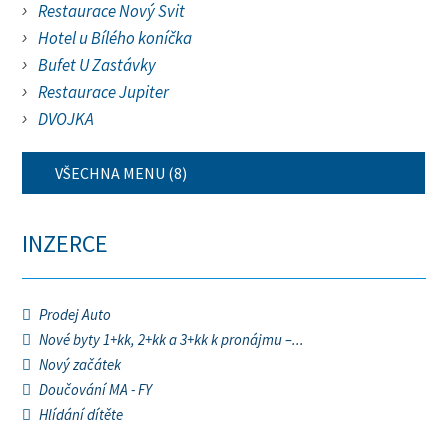
Restaurace Nový Svit
Hotel u Bílého koníčka
Bufet U Zastávky
Restaurace Jupiter
DVOJKA
VŠECHNA MENU (8)
INZERCE
Prodej Auto
Nové byty 1+kk, 2+kk a 3+kk k pronájmu –...
Nový začátek
Doučování MA - FY
Hlídání dítěte