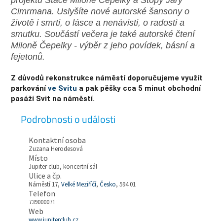
projektů Štace Miloně Čepelky a Stopy Járy
Cimrmana. Uslyšíte nové autorské šansony o
životě i smrti, o lásce a nenávisti, o radosti a
smutku. Součástí večera je také autorské čtení
Miloně Čepelky - výběr z jeho povídek, básní a
fejetonů.
Z důvodů rekonstrukce náměstí doporučujeme využít
parkování
ve Svitu
a pak pěšky cca 5 minut obchodní
pasáží Svit na náměstí.
Podrobnosti o události
Kontaktní osoba
Zuzana Herodesová
Místo
Jupiter club, koncertní sál
Ulice a čp.
Náměstí 17,
Velké Meziříčí
,
Česko
, 594 01
Telefon
739000071
Web
www.jupiterclub.cz