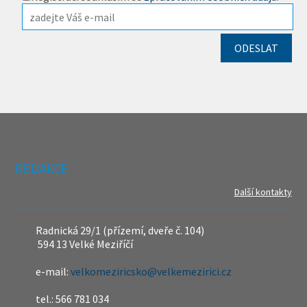
REDAKCE
Další kontakty
Radnická 29/1 (přízemí, dveře č. 104)
594 13 Velké Meziříčí
e-mail:
velkomeziricsko@velkemezirici.cz
tel.: 566 781 034