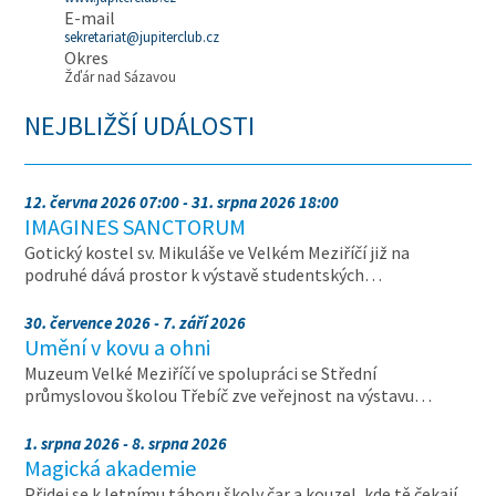
E-mail
sekretariat@jupiterclub.cz
Okres
Žďár nad Sázavou
NEJBLIŽŠÍ UDÁLOSTI
12. června 2026 07:00 - 31. srpna 2026 18:00
IMAGINES SANCTORUM
Gotický kostel sv. Mikuláše ve Velkém Meziříčí již na
podruhé dává prostor k výstavě studentských…
30. července 2026 - 7. září 2026
Umění v kovu a ohni
Muzeum Velké Meziříčí ve spolupráci se Střední
průmyslovou školou Třebíč zve veřejnost na výstavu…
1. srpna 2026 - 8. srpna 2026
Magická akademie
Přidej se k letnímu táboru školy čar a kouzel, kde tě čekají