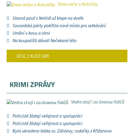
Dnes večer u Kotvičky
Slavná pouť v Netíně už klepe na dveře
Sousedská párty pokřtila nové místo pro setkávání
Umění v kovu a ohni
Na koupališti dávali Nečekané léto
VÍCE Z KULTURY
KRIMI ZPRÁVY
Vedra stojí i za únavou řidičů
Policisté žádají veřejnost o spolupráci
Policisté žádají veřejnost o spolupráci
Byla ukradena lebka sv. Zdislavy, rodačky z Křižanova