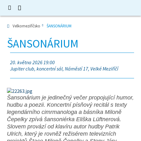
Velkomeziříčsko
ŠANSONÁRIUM
ŠANSONÁRIUM
20. května 2026 19:00
Jupiter club, koncertní sál, Náměstí 17, Velké Meziříčí
Šansonárium je jedinečný večer propojující humor,
hudbu a poezii. Koncertní písňový recitál s texty
legendárního cimrmanologa a básníka Miloně
Čepelky zpívá šansoniérka Eliška Lüftnerová.
Slovem provází od klavíru autor hudby Patrik
Ulrich, který je rovněž režisérem televizních