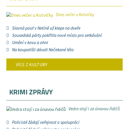
Dnes večer u Kotvičky
Slavná pouť v Netíně už klepe na dveře
Sousedská párty pokřtila nové místo pro setkávání
Umění v kovu a ohni
Na koupališti dávali Nečekané léto
VÍCE Z KULTURY
KRIMI ZPRÁVY
Vedra stojí i za únavou řidičů
Policisté žádají veřejnost o spolupráci