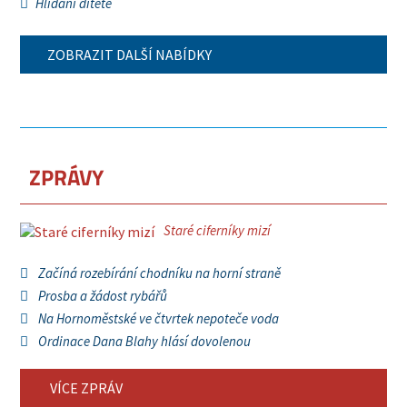
Hlídání dítěte
ZOBRAZIT DALŠÍ NABÍDKY
ZPRÁVY
Staré ciferníky mizí
Začíná rozebírání chodníku na horní straně
Prosba a žádost rybářů
Na Hornoměstské ve čtvrtek nepoteče voda
Ordinace Dana Blahy hlásí dovolenou
VÍCE ZPRÁV