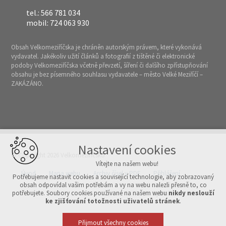
tel.: 566 781 034
mobil: 724 063 930
Obsah Velkomeziříčska je chráněn autorským právem, které vykonává
vydavatel. Jakékoliv užití článků a fotografií z tištěné či elektronické
podoby Velkomeziříčska včetně převzetí, šíření či dalšího zpřístupňování
obsahu je bez písemného souhlasu vydavatele – město Velké Meziříčí –
ZAKÁZÁNO.
Nastavení cookies
© Copyright 2026 Velkomeziříčsko
Vítejte na našem webu!
Úvod
Mapa webu
Archiv čísel v PDF
Přihlášení
Potřebujeme nastavit cookies a související technologie, aby zobrazovaný
obsah odpovídal vašim potřebám a vy na webu nalezli přesně to, co
potřebujete. Soubory cookies používané na našem webu
nikdy neslouží
Vytvořeno v xart.cz
ke zjišťování totožnosti uživatelů stránek
.
Přijmout všechny cookies