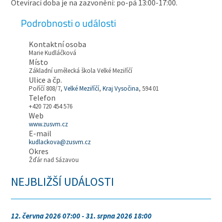
Otevírací doba je na zazvonění: po-pá 13:00-17:00.
Podrobnosti o události
Kontaktní osoba
Marie Kudláčková
Místo
Základní umělecká škola Velké Meziříčí
Ulice a čp.
Poříčí 808/7,
Velké Meziříčí
,
Kraj Vysočina
, 594 01
Telefon
+420 720 454 576
Web
www.zusvm.cz
E-mail
kudlackova@zusvm.cz
Okres
Žďár nad Sázavou
NEJBLIŽŠÍ UDÁLOSTI
12. června 2026 07:00 - 31. srpna 2026 18:00