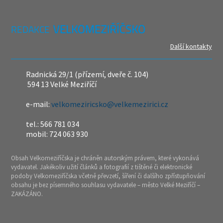
REDAKCE
Další kontakty
Radnická 29/1 (přízemí, dveře č. 104)
594 13 Velké Meziříčí
e-mail:
velkomeziricsko@velkemezirici.cz
tel.: 566 781 034
mobil: 724 063 930
Obsah Velkomeziříčska je chráněn autorským právem, které vykonává
vydavatel. Jakékoliv užití článků a fotografií z tištěné či elektronické
podoby Velkomeziříčska včetně převzetí, šíření či dalšího zpřístupňování
obsahu je bez písemného souhlasu vydavatele – město Velké Meziříčí –
ZAKÁZÁNO.