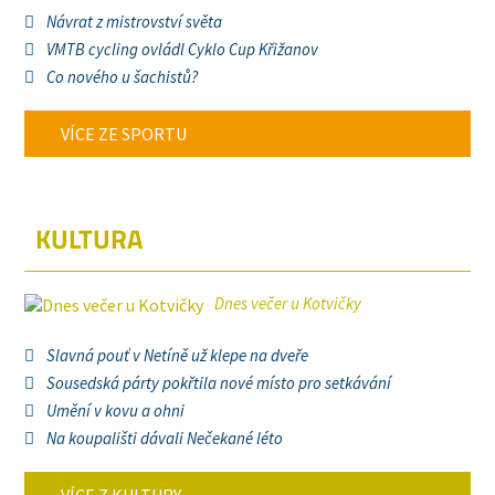
Návrat z mistrovství světa
VMTB cycling ovládl Cyklo Cup Křižanov
Co nového u šachistů?
VÍCE ZE SPORTU
KULTURA
Dnes večer u Kotvičky
Slavná pouť v Netíně už klepe na dveře
Sousedská párty pokřtila nové místo pro setkávání
Umění v kovu a ohni
Na koupališti dávali Nečekané léto