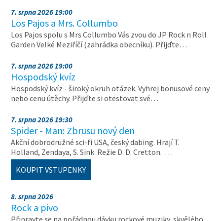
7. srpna 2026 19:00
Los Pajos a Mrs. Collumbo
Los Pajos spolu s Mrs Collumbo Vás zvou do JP Rock n Roll
Garden Velké Meziříčí (zahrádka obecníku). Přijďte…
7. srpna 2026 19:00
Hospodský kvíz
Hospodský kvíz - široký okruh otázek. Vyhrej bonusové ceny
nebo cenu útěchy. Přijďte si otestovat své…
7. srpna 2026 19:30
Spider - Man: Zbrusu nový den
Akční dobrodružné sci-fi USA, český dabing. Hrají T.
Holland, Zendaya, S. Sink. Režie D. D. Cretton. …
KOUPIT VSTUPENKY
8. srpna 2026
Rock a pivo
Připravte se na pořádnou dávku rockové muziky, skvělého