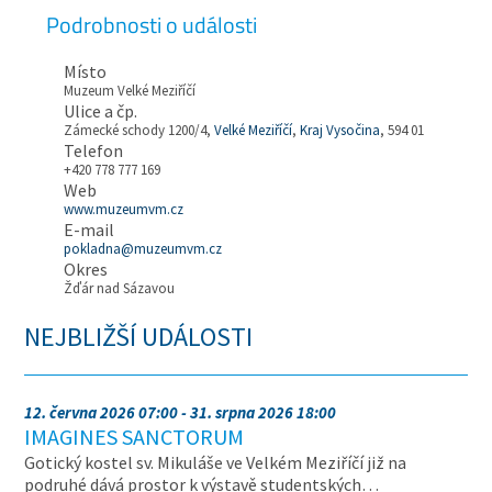
Podrobnosti o události
Místo
Muzeum Velké Meziříčí
Ulice a čp.
Zámecké schody 1200/4,
Velké Meziříčí
,
Kraj Vysočina
, 594 01
Telefon
+420 778 777 169
Web
www.muzeumvm.cz
E-mail
pokladna@muzeumvm.cz
Okres
Žďár nad Sázavou
NEJBLIŽŠÍ UDÁLOSTI
12. června 2026 07:00 - 31. srpna 2026 18:00
IMAGINES SANCTORUM
Gotický kostel sv. Mikuláše ve Velkém Meziříčí již na
podruhé dává prostor k výstavě studentských…