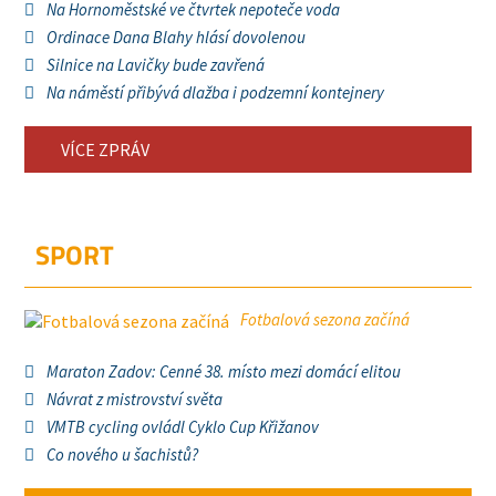
Na Hornoměstské ve čtvrtek nepoteče voda
Ordinace Dana Blahy hlásí dovolenou
Silnice na Lavičky bude zavřená
Na náměstí přibývá dlažba i podzemní kontejnery
VÍCE ZPRÁV
SPORT
Fotbalová sezona začíná
Maraton Zadov: Cenné 38. místo mezi domácí elitou
Návrat z mistrovství světa
VMTB cycling ovládl Cyklo Cup Křižanov
Co nového u šachistů?