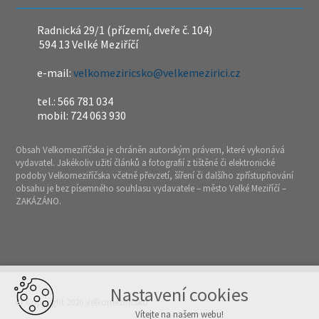
Radnická 29/1 (přízemí, dveře č. 104)
594 13 Velké Meziříčí
e-mail:
velkomeziricsko@velkemezirici.cz
tel.: 566 781 034
mobil: 724 063 930
Obsah Velkomeziříčska je chráněn autorským právem, které vykonává
vydavatel. Jakékoliv užití článků a fotografií z tištěné či elektronické
podoby Velkomeziříčska včetně převzetí, šíření či dalšího zpřístupňování
obsahu je bez písemného souhlasu vydavatele – město Velké Meziříčí –
ZAKÁZÁNO.
Nastavení cookies
© Copyright 2026 Velkomeziříčsko
Vítejte na našem webu!