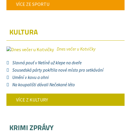
VÍCE ZE SPORTU
KULTURA
Dnes večer u Kotvičky
Slavná pouť v Netíně už klepe na dveře
Sousedská párty pokřtila nové místo pro setkávání
Umění v kovu a ohni
Na koupališti dávali Nečekané léto
VÍCE Z KULTURY
KRIMI ZPRÁVY